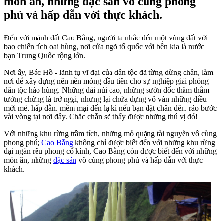
món ăn, những đặc sản vô cùng phong
phú và hấp dẫn với thực khách.
Đến với mảnh đất Cao Bằng, người ta nhắc đến một vùng đất với
bao chiến tích oai hùng, nơi cửa ngõ tổ quốc với bên kia là nước
bạn Trung Quốc rộng lớn.
Nơi ấy, Bác Hồ - lãnh tụ vĩ đại của dân tộc đã từng dừng chân, làm
nơi để xây dựng nên nền móng đầu tiên cho sự nghiệp giải phóng
dân tộc hào hùng. Những dải núi cao, những sườn dốc thăm thẳm
tưởng chừng là trở ngại, nhưng lại chứa đựng vô vàn những điều
mới mẻ, hấp dẫn, mềm mại đến lạ kì nếu bạn đặt chân đên, rảo bước
vài vòng tại nơi đây. Chắc chắn sẽ thấy được những thú vị đó!
Với những khu rừng trầm tích, những mỏ quặng tài nguyên vô cùng
phong phú;
Cao Bằng
không chỉ được biết đến với những khu rừng
đại ngàn rêu phong cổ kính, Cao Bằng còn được biết đến với những
món ăn, những
đặc sản
vô cùng phong phú và hấp dẫn với thực
khách.