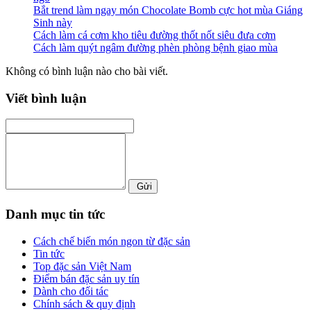
Bắt trend làm ngay món Chocolate Bomb cực hot mùa Giáng
Sinh này
Cách làm cá cơm kho tiêu đường thốt nốt siêu đưa cơm
Cách làm quýt ngâm đường phèn phòng bệnh giao mùa
Không có bình luận nào cho bài viết.
Viết bình luận
Gửi
Danh mục tin tức
Cách chế biến món ngon từ đặc sản
Tin tức
Top đặc sản Việt Nam
Điểm bán đặc sản uy tín
Dành cho đối tác
Chính sách & quy định