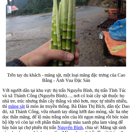
Trên tay du khách - măng sặt, một loại măng đặc trưng của Cao
Bằng - Ảnh Vua Đặc Sản
Với người dân tại khu vực thị trấn Nguyên Bình, thị trấn Tĩnh Túc
và xã Thành Công (Nguyên Bình)…, nơi có loài cây sặt thuộc họ
nhà tre, trúc nhưng thân cây thẳng và nhỏ hơn, mọc tự nhiên nhiều,
thì
măng sặt
là món ăn truyền thống. Bà Đàm Thị Bích, dân tộc Dao
đỏ, xã Thành Công, vừa nhanh tay dùng lưỡi dao mỏng, sắc lia nhẹ
dọc thân măng, để lộ màu trắng nõn của lõi ngọn măng rồi bóc toàn
bộ lớp vỏ còn lại với phần thân măng màu xanh pha lam vàng để
bày bán tại chợ phiên thị trấn
Nguyên Bình
, chia sẻ: Măng sặt sinh