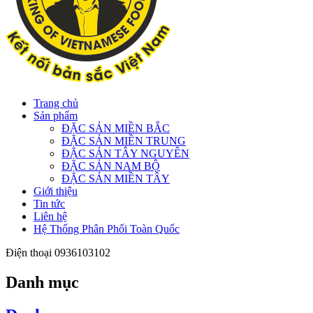
Trang chủ
Sản phẩm
ĐẶC SẢN MIỀN BẮC
ĐẶC SẢN MIỀN TRUNG
ĐẶC SẢN TÂY NGUYÊN
ĐẶC SẢN NAM BỘ
ĐẶC SẢN MIỀN TÂY
Giới thiệu
Tin tức
Liên hệ
Hệ Thống Phân Phối Toàn Quốc
Điện thoại
0936103102
Danh mục