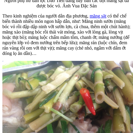
Người phụ nữ dân tộc Dao Tiền đang bày bán các đọt măng sặt đã
được bóc vỏ. Ảnh Vua Đặc Sản
Theo kinh nghiệm của người dân địa phương,
măng sặt
có thể chế
biến thành nhiều món ngon hấp dẫn, như: Măng ninh sườn (măng
bóc vỏ rồi đập dập ninh với sườn lợn, cà chua, thêm một chút hành);
măng xào (măng bóc rồi thái vát mỏng, xào với lòng gà, lòng vịt
hoặc thịt bò); măng luộc chấm mắm tôm, chanh ớt; măng nướng (để
nguyên lớp vỏ đem nướng trên bếp lửa); măng rán (luộc chín, đem
rán vàng rồi om với thịt vịt); măng cay (chẻ nhỏ, ngâm với dấm ớt
đóng lọ ăn dần)…