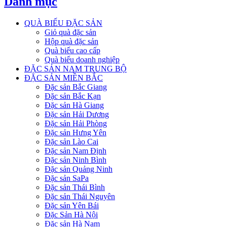
Danh mục
QUÀ BIẾU ĐẶC SẢN
Giỏ quà đặc sản
Hộp quà đặc sản
Quà biếu cao cấp
Quà biếu doanh nghiệp
ĐẶC SẢN NAM TRUNG BỘ
ĐẶC SẢN MIỀN BẮC
Đặc sản Bắc Giang
Đặc sản Bắc Kạn
Đặc sản Hà Giang
Đặc sản Hải Dương
Đặc sản Hải Phòng
Đặc sản Hưng Yên
Đặc sản Lào Cai
Đặc sản Nam Định
Đặc sản Ninh Bình
Đặc sản Quảng Ninh
Đặc sản SaPa
Đặc sản Thái Bình
Đặc sản Thái Nguyên
Đặc sản Yên Bái
Đặc Sản Hà Nội
Đặc sản Hà Nam