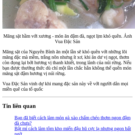
Măng sặt hầm với xương - món ăn đậm đà, ngọt lịm khó quên. Ảnh
Vua Đặc Sản
Măng sặt của Nguyên Bình ăn một lần sẽ khó quên với những lõi
măng đặc mà mềm, trắng nõn nhưng ít xơ, khi ăn dư vị ngọt, thơm
còn đọng lại bởi hương vị thanh khiết, trong lành của núi rừng. Nếu
bạn được thưởng thức dù chỉ một lần chắc hẳn không thể quên món
măng sặt đậm hương vị núi rừng.
Vua Đặc Sản vinh dự khi mang đặc sản này về với người dân mọi
miền quê của tổ quốc
Tin liên quan
Bạn đã biết cách làm món gà xào chẩm chéo thơm ngon đậm
đà chưa?
Bật mí cách làm tôm kho miến đậu hũ cực lạ nhưng ngon bất
ngờ