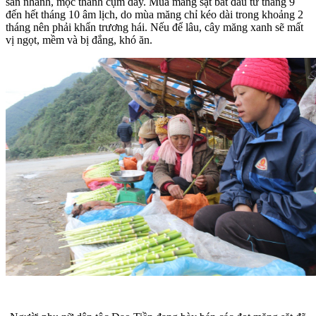
sản nhanh, mọc thành cụm dày. Mùa măng sặt bắt đầu từ tháng 9
đến hết tháng 10 âm lịch, do mùa măng chỉ kéo dài trong khoảng 2
tháng nên phải khẩn trương hái. Nếu để lâu, cây măng xanh sẽ mất
vị ngọt, mềm và bị đắng, khó ăn.