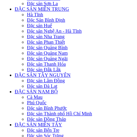
Đặc sản Sơn La
ĐẶC SẢN MIỀN TRUNG
Hà Tĩnh
Đặc Sản Bình Định
Đặc sản Huế
Đặc sản Nghệ An - Hà Tĩnh
Đặc sản Nha Trang
Đặc sản Phan Thiết
Đặc sản Quảng Bình
Đặc sản Quảng Nam
Đặc sản Quảng Ngãi
Đặc sản Thanh Hóa
Đặc sản Đắk Lắk
ĐẶC SẢN TÂY NGUYÊN
Đặc sản Lâm Đồng
Đặc sản Đà Lạt
ĐẶC SẢN NAM BỘ
Cà Mau
Phú Quốc
Đặc sản Bình Phước
Đặc sản Thành phố Hồ Chí Minh
Đặc sản Đồng Tháp
ĐẶC SẢN MIỀN TÂY
Đặc sản Bến Tre
Đặc sản Sóc Trăng