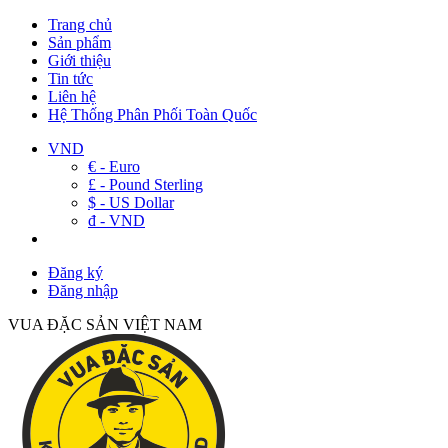
Trang chủ
Sản phẩm
Giới thiệu
Tin tức
Liên hệ
Hệ Thống Phân Phối Toàn Quốc
VND
€ - Euro
£ - Pound Sterling
$ - US Dollar
đ - VND
Đăng ký
Đăng nhập
VUA ĐẶC SẢN VIỆT NAM