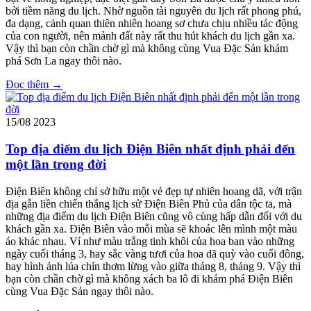
bởi tiềm năng du lịch. Nhờ nguồn tài nguyên du lịch rất phong phú,
đa dạng, cảnh quan thiên nhiên hoang sơ chưa chịu nhiều tác động
của con người, nên mảnh đất này rất thu hút khách du lịch gần xa.
Vậy thì bạn còn chần chờ gì mà không cùng Vua Đặc Sản khám
phá Sơn La ngay thôi nào.
Đọc thêm →
15/08
2023
Top địa điểm du lịch Điện Biên nhất định phải đến
một lần trong đời
Điện Biên không chỉ sở hữu một vẻ đẹp tự nhiên hoang dã, với trận
địa gắn liền chiến thắng lịch sử Điện Biên Phủ của dân tộc ta, mà
những địa điểm du lịch Điện Biên cũng vô cùng hấp dẫn đối với du
khách gần xa. Điện Biên vào mỗi mùa sẽ khoác lên mình một màu
áo khác nhau. Ví như màu trắng tinh khôi của hoa ban vào những
ngày cuối tháng 3, hay sắc vàng tươi của hoa dã quỳ vào cuối đông,
hay hình ảnh lúa chín thơm lừng vào giữa tháng 8, tháng 9. Vậy thì
bạn còn chần chờ gì mà không xách ba lô đi khám phá Điện Biên
cùng Vua Đặc Sản ngay thôi nào.