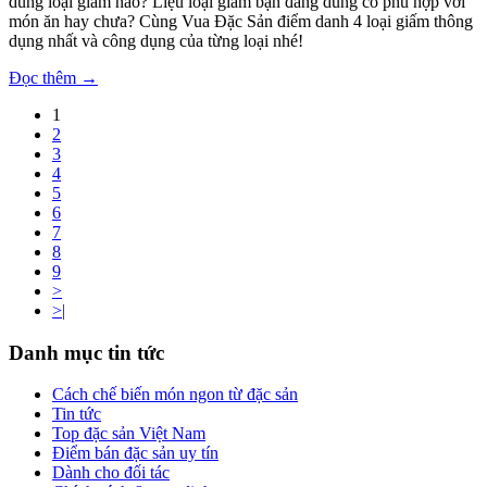
dùng loại giấm nào? Liệu loại giấm bạn đang dùng có phù hợp với
món ăn hay chưa? Cùng Vua Đặc Sản điểm danh 4 loại giấm thông
dụng nhất và công dụng của từng loại nhé!
Đọc thêm →
1
2
3
4
5
6
7
8
9
>
>|
Danh mục tin tức
Cách chế biến món ngon từ đặc sản
Tin tức
Top đặc sản Việt Nam
Điểm bán đặc sản uy tín
Dành cho đối tác