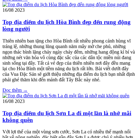
16/08
2023
Top địa điểm du lịch Hòa Bình đẹp đến rung động
lòng người
Thiên nhiên ban tặng cho Hòa Bình rất nhiều phong cảnh hùng vĩ
tráng lệ, những thung lũng quanh năm mây mờ che phủ, những
ngọn thác bình lặng chảy ngày chảy
đêm, những hang động kì bí và
những nét văn hóa vô cùng đặc sắc của các dân tộc miền núi đang
sinh sống tại đây. Tất cả vẻ đẹp của thiên nhiên nơi đây đều mang
lại cho Hòa Bình một tiềm năng du lịch rất lớn. Bài viết dưới đây
của Vua Đặc Sản sẽ giới thiệu những địa điểm du lịch bạn nhất định
phải ghé thăm khi đến mảnh đất Tây Bắc này nhé.
Đọc thêm →
16/08
2023
Top địa điểm du lịch Sơn La đi một lần là nhớ mãi
không quên
Với lợi thế của một vùng sơn cước, Sơn La có nhiều thế mạnh nổi
bật về nông nghiệp, đặc biệt gần đây Sơn La được chú ý nhiều hơn