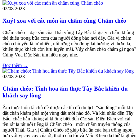
02/08
2023
Xuýt xoa với các món ăn chấm cùng Chẩm chéo
Chẩm chéo – đặc sản của Thái vùng Tây Bắc là gia vị chấm không
thể thiếu trong bữa cơm của người đồng bào nơi đây. Gia vị chẩm
chéo chủ yếu là tự nhiên, núi rừng nên đọng lại hương vị thơm lạ,
khiến thực khách còn lưu luyến mãi. Vậy chẩm chéo chấm gì ngon?
Cùng Vua Đặc Sản tìm hiểu ngay nhé.
Đọc thêm →
02/08
2023
Chẩm chéo: Tinh hoa ẩm thực Tây Bắc khiến du
khách say lòng
Ẩm thực luôn là chủ đề được các tín đồ du lịch “săn lùng” mỗi khi
đặt chân khám phá một vùng đất mới nào đó. Và khi nhắc đến Tây
Bắc, chắc hẳn không ai không biết đến
đặc sản Điện Biên với cái
tên rất lạ rất nổi tiếng là Chẩm chéo - món chấm truyền thống của
người Thái. Gia vị Chẩm Chéo sẽ giúp bữa ăn của bạn trông ngon
hơn với vị cay cay của ớt, thơm của tỏi và Mắc Khén đã thử là ghiền