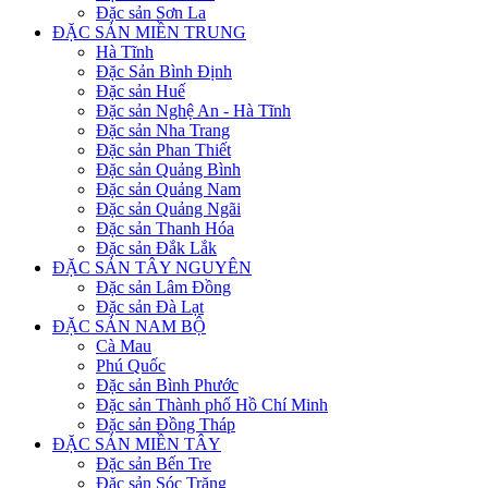
Đặc sản Sơn La
ĐẶC SẢN MIỀN TRUNG
Hà Tĩnh
Đặc Sản Bình Định
Đặc sản Huế
Đặc sản Nghệ An - Hà Tĩnh
Đặc sản Nha Trang
Đặc sản Phan Thiết
Đặc sản Quảng Bình
Đặc sản Quảng Nam
Đặc sản Quảng Ngãi
Đặc sản Thanh Hóa
Đặc sản Đắk Lắk
ĐẶC SẢN TÂY NGUYÊN
Đặc sản Lâm Đồng
Đặc sản Đà Lạt
ĐẶC SẢN NAM BỘ
Cà Mau
Phú Quốc
Đặc sản Bình Phước
Đặc sản Thành phố Hồ Chí Minh
Đặc sản Đồng Tháp
ĐẶC SẢN MIỀN TÂY
Đặc sản Bến Tre
Đặc sản Sóc Trăng