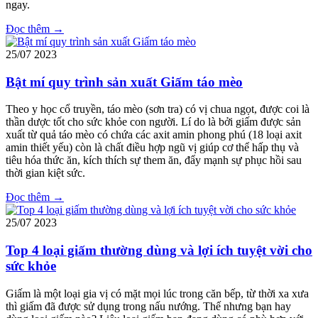
ngay.
Đọc thêm →
25/07
2023
Bật mí quy trình sản xuất Giấm táo mèo
Theo y học cổ truyền, táo mèo (sơn tra) có vị chua ngọt, được coi là
thần dược tốt cho sức khỏe con người. Lí do là bởi giấm được sản
xuất từ quả táo mèo có chứa các axit amin phong phú (18 loại axit
amin thiết yếu) còn là chất điều hợp ngũ vị giúp cơ thể hấp thụ và
tiêu hóa thức ăn, kích thích sự them ăn, đẩy mạnh sự phục hồi sau
thời gian kiệt sức.
Đọc thêm →
25/07
2023
Top 4 loại giấm thường dùng và lợi ích tuyệt vời cho
sức khỏe
Giấm là một loại gia vị có mặt mọi lúc trong căn bếp, từ thời xa xưa
thì giấm đã được sử dụng trong nấu nướng. Thế nhưng bạn hay