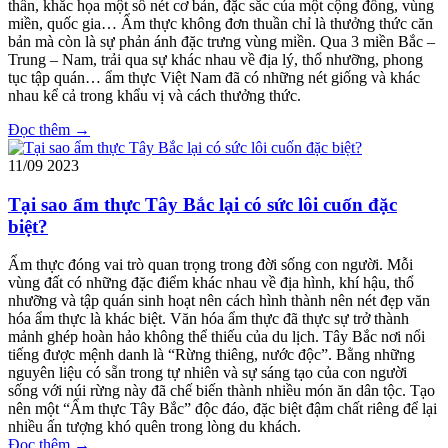
thần, khắc họa một số nét cơ bản, đặc sắc của một cộng đồng, vùng
miền, quốc gia… Ẩm thực không đơn thuần chỉ là thưởng thức căn
bản mà còn là sự phản ánh đặc trưng vùng miền. Qua 3 miền Bắc –
Trung – Nam, trải qua sự khác nhau về địa lý, thổ nhưỡng, phong
tục tập quán… ẩm thực Việt Nam đã có những nét giống và khác
nhau kể cả trong khẩu vị và cách thưởng thức.
Đọc thêm →
11/09
2023
Tại sao ẩm thực Tây Bắc lại có sức lôi cuốn đặc
biệt?
Ẩm thực đóng vai trò quan trọng trong đời sống con người. Mỗi
vùng đất có những đặc điểm khác nhau về địa hình, khí hậu, thổ
nhưỡng và tập quán sinh hoạt nên cách hình thành nên nét đẹp văn
hóa ẩm thực là khác biệt. Văn hóa ẩm thực đã thực sự trở thành
mảnh ghép hoàn hảo không thể thiếu của du lịch.
Tây Bắc nơi nổi
tiếng được mệnh danh là “Rừng thiêng, nước độc”. Bằng những
nguyên liệu có sẵn trong tự nhiên và sự sáng tạo của con người
sống với núi rừng này đã chế biến thành nhiều món ăn dân tộc. Tạo
nên một “Ẩm thực Tây Bắc” độc đáo, đặc biệt đậm chất riêng để lại
nhiều ấn tượng khó quên trong lòng du khách.
Đọc thêm →