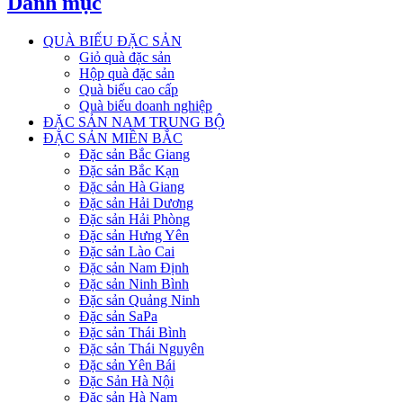
Danh mục
QUÀ BIẾU ĐẶC SẢN
Giỏ quà đặc sản
Hộp quà đặc sản
Quà biếu cao cấp
Quà biếu doanh nghiệp
ĐẶC SẢN NAM TRUNG BỘ
ĐẶC SẢN MIỀN BẮC
Đặc sản Bắc Giang
Đặc sản Bắc Kạn
Đặc sản Hà Giang
Đặc sản Hải Dương
Đặc sản Hải Phòng
Đặc sản Hưng Yên
Đặc sản Lào Cai
Đặc sản Nam Định
Đặc sản Ninh Bình
Đặc sản Quảng Ninh
Đặc sản SaPa
Đặc sản Thái Bình
Đặc sản Thái Nguyên
Đặc sản Yên Bái
Đặc Sản Hà Nội
Đặc sản Hà Nam