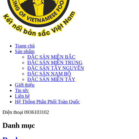
Trang chủ
Sản phẩm
ĐẶC SẢN MIỀN BẮC
ĐẶC SẢN MIỀN TRUNG
ĐẶC SẢN TÂY NGUYÊN
ĐẶC SẢN NAM BỘ
ĐẶC SẢN MIỀN TÂY
Giới thiệu
Tin tức
Liên hệ
Hệ Thống Phân Phối Toàn Quốc
Điện thoại
0936103102
Danh mục