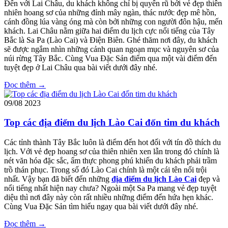
Đến với Lai Châu, du khách không chỉ bị quyến rũ bởi vẻ đẹp thiên
nhiên hoang sơ của những đỉnh mây ngàn, thác nước đẹp mê hồn,
cánh đồng lúa vàng óng mà còn bởi những con người đôn hậu, mến
khách. Lai Châu nằm giữa hai điểm du lịch cực nổi tiếng của Tây
Bắc là Sa Pa (Lào Cai) và Điện Biên. Ghé thăm nơi đây, du khách
sẽ được ngắm nhìn những cảnh quan ngoạn mục và nguyên sơ của
núi rừng Tây Bắc. Cùng Vua Đặc Sản điểm qua một vài điểm đến
tuyệt đẹp ở Lai Châu qua bài viết dưới đây nhé.
Đọc thêm →
09/08
2023
Top các địa điểm du lịch Lào Cai đốn tim du khách
Các tỉnh thành Tây Bắc luôn là điểm đến hot đối với tín đồ thích du
lịch. Với vẻ đẹp hoang sơ của thiên nhiên xen lẫn trong đó chính là
nét văn hóa đặc sắc, ẩm thực phong phú khiến du khách phải trầm
trồ thán phục. Trong số đó Lào Cai chính là một cái tên nổi trội
nhất. Vậy bạn đã biết đến những
địa điểm du lịch Lào Cai
đẹp và
nổi tiếng nhất hiện nay chưa? Ngoài một Sa Pa mang vẻ đẹp tuyệt
diệu thì nơi đây này còn rất nhiều những điểm đến hứa hẹn khác.
Cùng Vua Đặc Sản tìm hiểu ngay qua bài viết dưới đây nhé.
Đọc thêm →