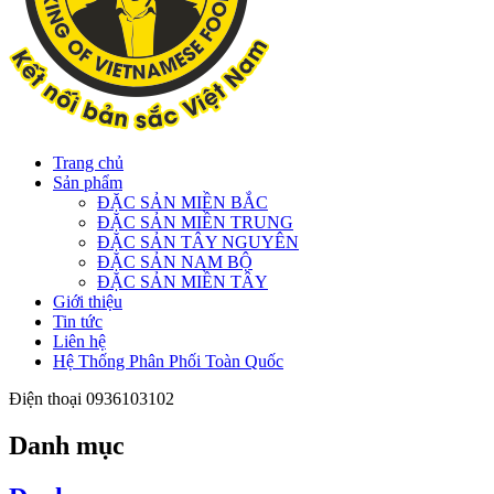
Trang chủ
Sản phẩm
ĐẶC SẢN MIỀN BẮC
ĐẶC SẢN MIỀN TRUNG
ĐẶC SẢN TÂY NGUYÊN
ĐẶC SẢN NAM BỘ
ĐẶC SẢN MIỀN TÂY
Giới thiệu
Tin tức
Liên hệ
Hệ Thống Phân Phối Toàn Quốc
Điện thoại
0936103102
Danh mục