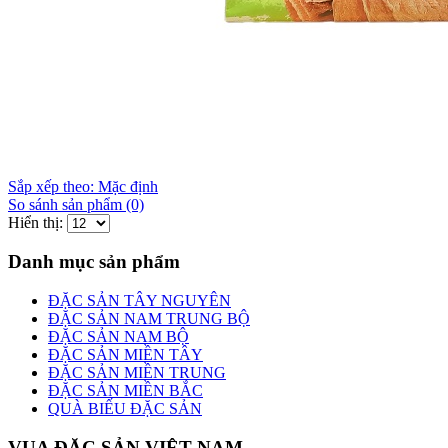
Sắp xếp theo: Mặc định
So sánh sản phẩm (0)
Hiển thị:
Danh mục sản phẩm
ĐẶC SẢN TÂY NGUYÊN
ĐẶC SẢN NAM TRUNG BỘ
ĐẶC SẢN NAM BỘ
ĐẶC SẢN MIỀN TÂY
ĐẶC SẢN MIỀN TRUNG
ĐẶC SẢN MIỀN BẮC
QUÀ BIẾU ĐẶC SẢN
VUA ĐẶC SẢN VIỆT NAM