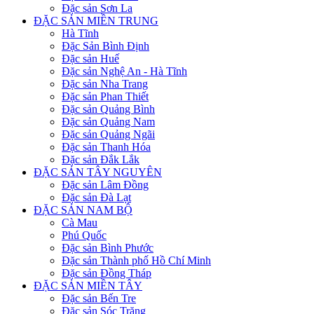
Đặc sản Sơn La
ĐẶC SẢN MIỀN TRUNG
Hà Tĩnh
Đặc Sản Bình Định
Đặc sản Huế
Đặc sản Nghệ An - Hà Tĩnh
Đặc sản Nha Trang
Đặc sản Phan Thiết
Đặc sản Quảng Bình
Đặc sản Quảng Nam
Đặc sản Quảng Ngãi
Đặc sản Thanh Hóa
Đặc sản Đắk Lắk
ĐẶC SẢN TÂY NGUYÊN
Đặc sản Lâm Đồng
Đặc sản Đà Lạt
ĐẶC SẢN NAM BỘ
Cà Mau
Phú Quốc
Đặc sản Bình Phước
Đặc sản Thành phố Hồ Chí Minh
Đặc sản Đồng Tháp
ĐẶC SẢN MIỀN TÂY
Đặc sản Bến Tre
Đặc sản Sóc Trăng