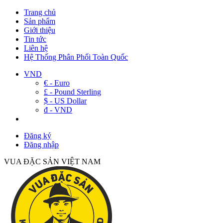
Trang chủ
Sản phẩm
Giới thiệu
Tin tức
Liên hệ
Hệ Thống Phân Phối Toàn Quốc
VND
€ - Euro
£ - Pound Sterling
$ - US Dollar
đ - VND
Đăng ký
Đăng nhập
VUA ĐẶC SẢN VIỆT NAM