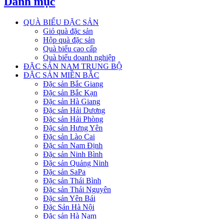
Danh mục
QUÀ BIẾU ĐẶC SẢN
Giỏ quà đặc sản
Hộp quà đặc sản
Quà biếu cao cấp
Quà biếu doanh nghiệp
ĐẶC SẢN NAM TRUNG BỘ
ĐẶC SẢN MIỀN BẮC
Đặc sản Bắc Giang
Đặc sản Bắc Kạn
Đặc sản Hà Giang
Đặc sản Hải Dương
Đặc sản Hải Phòng
Đặc sản Hưng Yên
Đặc sản Lào Cai
Đặc sản Nam Định
Đặc sản Ninh Bình
Đặc sản Quảng Ninh
Đặc sản SaPa
Đặc sản Thái Bình
Đặc sản Thái Nguyên
Đặc sản Yên Bái
Đặc Sản Hà Nội
Đặc sản Hà Nam