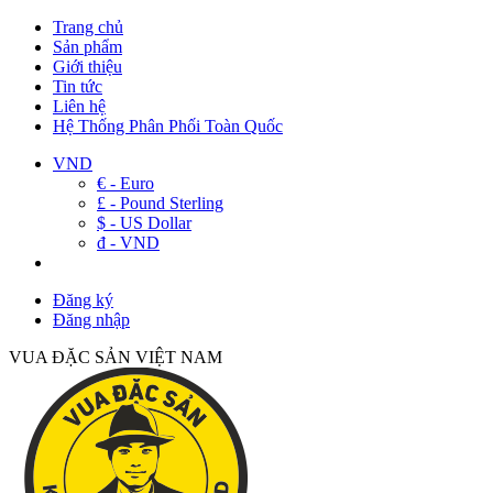
Trang chủ
Sản phẩm
Giới thiệu
Tin tức
Liên hệ
Hệ Thống Phân Phối Toàn Quốc
VND
€ - Euro
£ - Pound Sterling
$ - US Dollar
đ - VND
Đăng ký
Đăng nhập
VUA ĐẶC SẢN VIỆT NAM