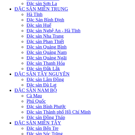
Đặc sản Sơn La
ĐẶC SẢN MIỀN TRUNG
Hà Tĩnh
Đặc Sản Bình Định
Đặc sản Huế
Đặc sản Nghệ An - Hà Tĩnh
Đặc sản Nha Trang
Đặc sản Phan Thiết
Đặc sản Quảng Bình
Đặc sản Quảng Nam
Đặc sản Quảng Ngãi
Đặc sản Thanh Hóa
Đặc sản Đắk Lắk
ĐẶC SẢN TÂY NGUYÊN
Đặc sản Lâm Đồng
Đặc sản Đà Lạt
ĐẶC SẢN NAM BỘ
Cà Mau
Phú Quốc
Đặc sản Bình Phước
Đặc sản Thành phố Hồ Chí Minh
Đặc sản Đồng Tháp
ĐẶC SẢN MIỀN TÂY
Đặc sản Bến Tre
Đặc sản Sóc Trăng