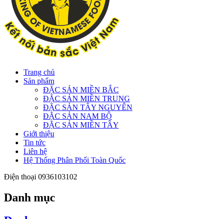
Trang chủ
Sản phẩm
ĐẶC SẢN MIỀN BẮC
ĐẶC SẢN MIỀN TRUNG
ĐẶC SẢN TÂY NGUYÊN
ĐẶC SẢN NAM BỘ
ĐẶC SẢN MIỀN TÂY
Giới thiệu
Tin tức
Liên hệ
Hệ Thống Phân Phối Toàn Quốc
Điện thoại
0936103102
Danh mục