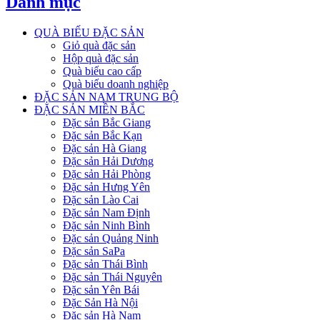
Danh mục
QUÀ BIẾU ĐẶC SẢN
Giỏ quà đặc sản
Hộp quà đặc sản
Quà biếu cao cấp
Quà biếu doanh nghiệp
ĐẶC SẢN NAM TRUNG BỘ
ĐẶC SẢN MIỀN BẮC
Đặc sản Bắc Giang
Đặc sản Bắc Kạn
Đặc sản Hà Giang
Đặc sản Hải Dương
Đặc sản Hải Phòng
Đặc sản Hưng Yên
Đặc sản Lào Cai
Đặc sản Nam Định
Đặc sản Ninh Bình
Đặc sản Quảng Ninh
Đặc sản SaPa
Đặc sản Thái Bình
Đặc sản Thái Nguyên
Đặc sản Yên Bái
Đặc Sản Hà Nội
Đặc sản Hà Nam