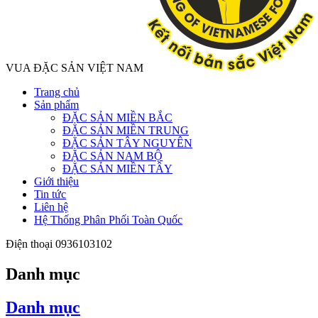
VUA ĐẶC SẢN VIỆT NAM
Trang chủ
Sản phẩm
ĐẶC SẢN MIỀN BẮC
ĐẶC SẢN MIỀN TRUNG
ĐẶC SẢN TÂY NGUYÊN
ĐẶC SẢN NAM BỘ
ĐẶC SẢN MIỀN TÂY
Giới thiệu
Tin tức
Liên hệ
Hệ Thống Phân Phối Toàn Quốc
Điện thoại
0936103102
Danh mục
Danh mục