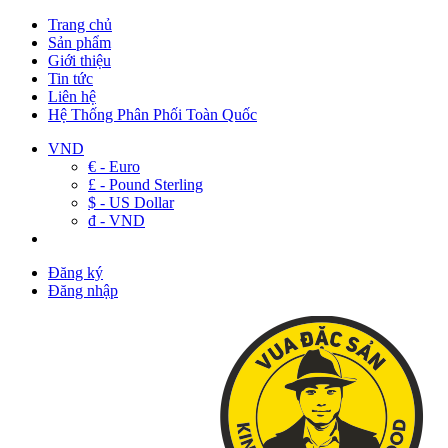
Trang chủ
Sản phẩm
Giới thiệu
Tin tức
Liên hệ
Hệ Thống Phân Phối Toàn Quốc
VND
€ - Euro
£ - Pound Sterling
$ - US Dollar
đ - VND
Đăng ký
Đăng nhập