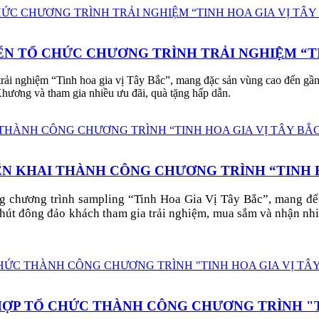
ỂN TỔ CHỨC CHƯƠNG TRÌNH TRẢI NGHIỆM “TIN
rải nghiệm “Tinh hoa gia vị Tây Bắc”, mang đặc sản vùng cao đến gần
ương và tham gia nhiều ưu đãi, quà tặng hấp dẫn.
IỂN KHAI THÀNH CÔNG CHƯƠNG TRÌNH “TINH 
ng chương trình sampling “Tinh Hoa Gia Vị Tây Bắc”, mang đ
hút đông đảo khách tham gia trải nghiệm, mua sắm và nhận nhiề
HỢP TỔ CHỨC THÀNH CÔNG CHƯƠNG TRÌNH "T