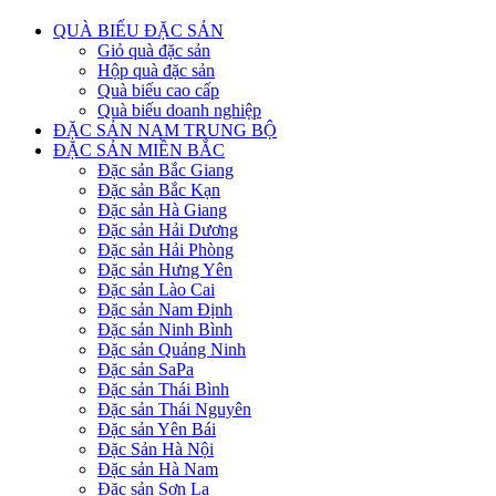
QUÀ BIẾU ĐẶC SẢN
Giỏ quà đặc sản
Hộp quà đặc sản
Quà biếu cao cấp
Quà biếu doanh nghiệp
ĐẶC SẢN NAM TRUNG BỘ
ĐẶC SẢN MIỀN BẮC
Đặc sản Bắc Giang
Đặc sản Bắc Kạn
Đặc sản Hà Giang
Đặc sản Hải Dương
Đặc sản Hải Phòng
Đặc sản Hưng Yên
Đặc sản Lào Cai
Đặc sản Nam Định
Đặc sản Ninh Bình
Đặc sản Quảng Ninh
Đặc sản SaPa
Đặc sản Thái Bình
Đặc sản Thái Nguyên
Đặc sản Yên Bái
Đặc Sản Hà Nội
Đặc sản Hà Nam
Đặc sản Sơn La