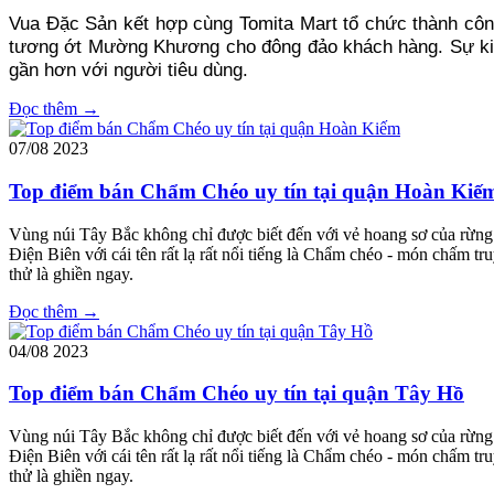
Vua Đặc Sản kết hợp cùng Tomita Mart tổ chức thành công
tương ớt Mường Khương cho đông đảo khách hàng. Sự kiện 
gần hơn với người tiêu dùng.
Đọc thêm →
07/08
2023
Top điểm bán Chẩm Chéo uy tín tại quận Hoàn Kiế
Vùng núi Tây Bắc không chỉ được biết đến với vẻ hoang sơ của rừng 
Điện Biên với cái tên rất lạ rất nổi tiếng là Chẩm chéo - món chấm 
thử là ghiền ngay.
Đọc thêm →
04/08
2023
Top điểm bán Chẩm Chéo uy tín tại quận Tây Hồ
Vùng núi Tây Bắc không chỉ được biết đến với vẻ hoang sơ của rừng 
Điện Biên với cái tên rất lạ rất nổi tiếng là Chẩm chéo - món chấm 
thử là ghiền ngay.