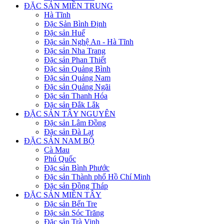
ĐẶC SẢN MIỀN TRUNG
Hà Tĩnh
Đặc Sản Bình Định
Đặc sản Huế
Đặc sản Nghệ An - Hà Tĩnh
Đặc sản Nha Trang
Đặc sản Phan Thiết
Đặc sản Quảng Bình
Đặc sản Quảng Nam
Đặc sản Quảng Ngãi
Đặc sản Thanh Hóa
Đặc sản Đắk Lắk
ĐẶC SẢN TÂY NGUYÊN
Đặc sản Lâm Đồng
Đặc sản Đà Lạt
ĐẶC SẢN NAM BỘ
Cà Mau
Phú Quốc
Đặc sản Bình Phước
Đặc sản Thành phố Hồ Chí Minh
Đặc sản Đồng Tháp
ĐẶC SẢN MIỀN TÂY
Đặc sản Bến Tre
Đặc sản Sóc Trăng
Đặc sản Trà Vinh