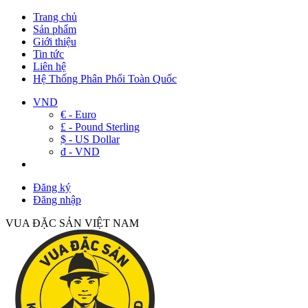
Trang chủ
Sản phẩm
Giới thiệu
Tin tức
Liên hệ
Hệ Thống Phân Phối Toàn Quốc
VND
€ - Euro
£ - Pound Sterling
$ - US Dollar
đ - VND
Đăng ký
Đăng nhập
VUA ĐẶC SẢN VIỆT NAM