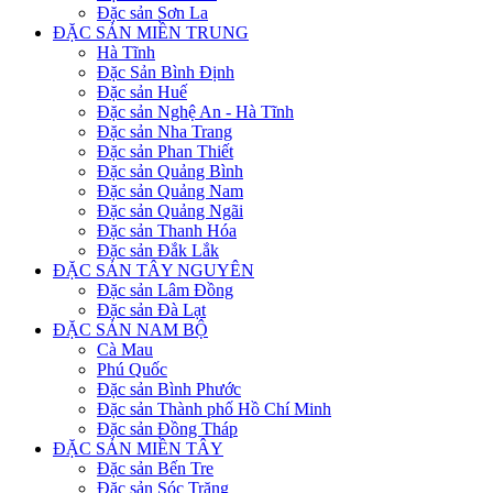
Đặc sản Sơn La
ĐẶC SẢN MIỀN TRUNG
Hà Tĩnh
Đặc Sản Bình Định
Đặc sản Huế
Đặc sản Nghệ An - Hà Tĩnh
Đặc sản Nha Trang
Đặc sản Phan Thiết
Đặc sản Quảng Bình
Đặc sản Quảng Nam
Đặc sản Quảng Ngãi
Đặc sản Thanh Hóa
Đặc sản Đắk Lắk
ĐẶC SẢN TÂY NGUYÊN
Đặc sản Lâm Đồng
Đặc sản Đà Lạt
ĐẶC SẢN NAM BỘ
Cà Mau
Phú Quốc
Đặc sản Bình Phước
Đặc sản Thành phố Hồ Chí Minh
Đặc sản Đồng Tháp
ĐẶC SẢN MIỀN TÂY
Đặc sản Bến Tre
Đặc sản Sóc Trăng