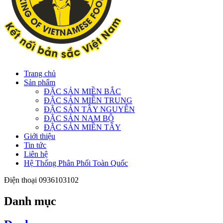
Trang chủ
Sản phẩm
ĐẶC SẢN MIỀN BẮC
ĐẶC SẢN MIỀN TRUNG
ĐẶC SẢN TÂY NGUYÊN
ĐẶC SẢN NAM BỘ
ĐẶC SẢN MIỀN TÂY
Giới thiệu
Tin tức
Liên hệ
Hệ Thống Phân Phối Toàn Quốc
Điện thoại
0936103102
Danh mục