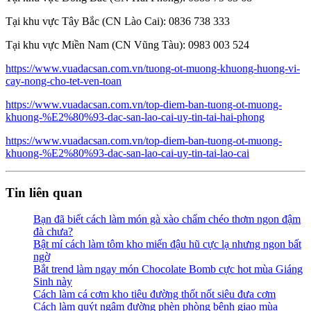
Tại khu vực Tây Bắc (CN Lào Cai): 0836 738 333
Tại khu vực Miền Nam (CN Vũng Tàu): 0983 003 524
https://www.vuadacsan.com.vn/tuong-ot-muong-khuong-huong-vi-
cay-nong-cho-tet-ven-toan
https://www.vuadacsan.com.vn/top-diem-ban-tuong-ot-muong-
khuong-%E2%80%93-dac-san-lao-cai-uy-tin-tai-hai-phong
https://www.vuadacsan.com.vn/top-diem-ban-tuong-ot-muong-
khuong-%E2%80%93-dac-san-lao-cai-uy-tin-tai-lao-cai
Tin liên quan
Bạn đã biết cách làm món gà xào chẩm chéo thơm ngon đậm
đà chưa?
Bật mí cách làm tôm kho miến đậu hũ cực lạ nhưng ngon bất
ngờ
Bắt trend làm ngay món Chocolate Bomb cực hot mùa Giáng
Sinh này
Cách làm cá cơm kho tiêu đường thốt nốt siêu đưa cơm
Cách làm quýt ngâm đường phèn phòng bệnh giao mùa