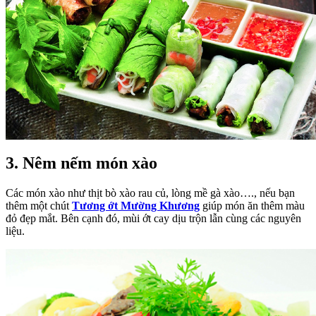
3. Nêm nếm món xào
Các món xào như thịt bò xào rau củ, lòng mề gà xào…., nếu bạn
thêm một chút
Tương ớt Mường Khương
giúp món ăn thêm màu
đỏ đẹp mắt. Bên cạnh đó, mùi ớt cay dịu trộn lẫn cùng các nguyên
liệu.