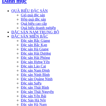
Danh mục
QUÀ BIẾU ĐẶC SẢN
Giỏ quà đặc sản
Hộp quà đặc sản
Quà biếu cao cấp
Quà biếu doanh nghiệp
ĐẶC SẢN NAM TRUNG BỘ
ĐẶC SẢN MIỀN BẮC
Đặc sản Bắc Giang
Đặc sản Bắc Kạn
Đặc sản Hà Giang
Đặc sản Hải Dương
Đặc sản Hải Phòng
Đặc sản Hưng Yên
Đặc sản Lào Cai
Đặc sản Nam Định
Đặc sản Ninh Bình
Đặc sản Quảng Ninh
Đặc sản SaPa
Đặc sản Thái Bình
Đặc sản Thái Nguyên
Đặc sản Yên Bái
Đặc Sản Hà Nội
Đặc sản Hà Nam