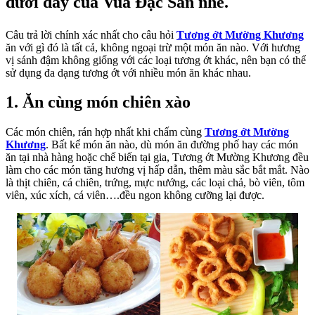
dưới đây của Vua Đặc Sản nhé.
Câu trả lời chính xác nhất cho câu hỏi
Tương ớt Mường Khương
ăn với gì đó là tất cả, không ngoại trừ một món ăn nào. Với hương
vị sánh đậm không giống với các loại tương ớt khác, nên bạn có thể
sử dụng đa dạng tương ớt với nhiều món ăn khác nhau.
1. Ăn cùng món chiên xào
Các món chiên, rán hợp nhất khi chấm cùng
Tương ớt Mường
Khương
. Bất kể món ăn nào, dù món ăn đường phố hay các món
ăn tại nhà hàng hoặc chế biến tại gia, Tương ớt Mường Khương đều
làm cho các món tăng hương vị hấp dẫn, thêm màu sắc bắt mắt. Nào
là thịt chiên, cá chiên, trứng, mực nướng, các loại chả, bò viên, tôm
viên, xúc xích, cá viên….đều ngon không cưỡng lại được.