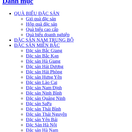
Danh mục
QUÀ BIẾU ĐẶC SẢN
Giỏ quà đặc sản
Hộp quà đặc sản
Quà biếu cao cấp
Quà biếu doanh nghiệp
ĐẶC SẢN NAM TRUNG BỘ
ĐẶC SẢN MIỀN BẮC
Đặc sản Bắc Giang
Đặc sản Bắc Kạn
Đặc sản Hà Giang
Đặc sản Hải Dương
Đặc sản Hải Phòng
Đặc sản Hưng Yên
Đặc sản Lào Cai
Đặc sản Nam Định
Đặc sản Ninh Bình
Đặc sản Quảng Ninh
Đặc sản SaPa
Đặc sản Thái Bình
Đặc sản Thái Nguyên
Đặc sản Yên Bái
Đặc Sản Hà Nội
Đặc sản Hà Nam