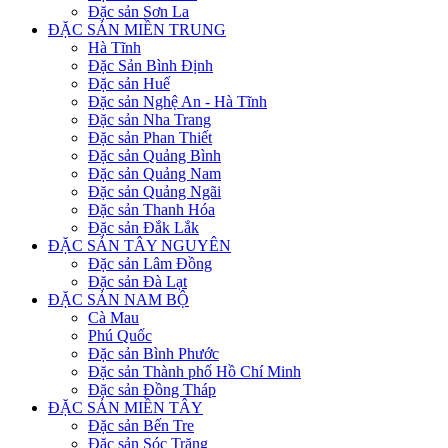
Đặc sản Sơn La
ĐẶC SẢN MIỀN TRUNG
Hà Tĩnh
Đặc Sản Bình Định
Đặc sản Huế
Đặc sản Nghệ An - Hà Tĩnh
Đặc sản Nha Trang
Đặc sản Phan Thiết
Đặc sản Quảng Bình
Đặc sản Quảng Nam
Đặc sản Quảng Ngãi
Đặc sản Thanh Hóa
Đặc sản Đắk Lắk
ĐẶC SẢN TÂY NGUYÊN
Đặc sản Lâm Đồng
Đặc sản Đà Lạt
ĐẶC SẢN NAM BỘ
Cà Mau
Phú Quốc
Đặc sản Bình Phước
Đặc sản Thành phố Hồ Chí Minh
Đặc sản Đồng Tháp
ĐẶC SẢN MIỀN TÂY
Đặc sản Bến Tre
Đặc sản Sóc Trăng