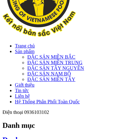
Trang chủ
Sản phẩm
ĐẶC SẢN MIỀN BẮC
ĐẶC SẢN MIỀN TRUNG
ĐẶC SẢN TÂY NGUYÊN
ĐẶC SẢN NAM BỘ
ĐẶC SẢN MIỀN TÂY
Giới thiệu
Tin tức
Liên hệ
Hệ Thống Phân Phối Toàn Quốc
Điện thoại
0936103102
Danh mục