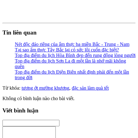
Tin liên quan
Nét độc đáo riêng của ẩm thực ba miền Bắc - Trung - Nam
Tại sao ẩm thực Tây Bắc lại có sức lôi cuốn đặc biệt?
Top địa điểm du lịch Hòa Bình đẹp đến rung động lòng người
Top địa điểm du lịch Sơn La đi một lần là nhớ mãi không
quên
Top địa điểm du lịch Điện Biên nhất định phải đến một lần
trong đời
Từ khóa:
tương ớt mường khương
,
đặc sản làm quà tết
Không có bình luận nào cho bài viết.
Viết bình luận