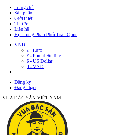
Trang chủ
Sản phẩm
Giới thiệu
Tin tức
Liên hệ
Hệ Thống Phân Phối Toàn Quốc
VND
€ - Euro
£ - Pound Sterling
$ - US Dollar
đ - VND
Đăng ký
Đăng nhập
VUA ĐẶC SẢN VIỆT NAM