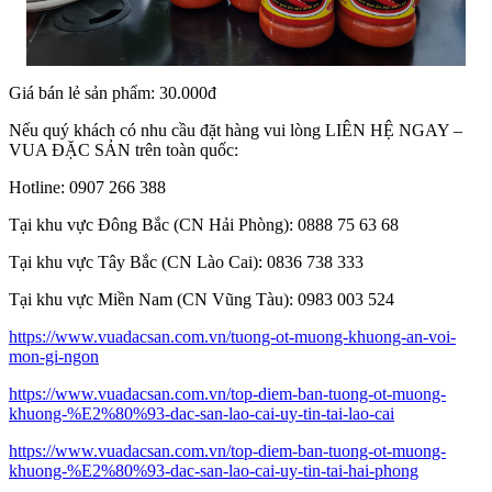
Giá bán lẻ sản phẩm: 30.000đ
Nếu quý khách có nhu cầu đặt hàng vui lòng LIÊN HỆ NGAY –
VUA ĐẶC SẢN trên toàn quốc:
Hotline: 0907 266 388
Tại khu vực Đông Bắc (CN Hải Phòng): 0888 75 63 68
Tại khu vực Tây Bắc (CN Lào Cai): 0836 738 333
Tại khu vực Miền Nam (CN Vũng Tàu): 0983 003 524
https://www.vuadacsan.com.vn/tuong-ot-muong-khuong-an-voi-
mon-gi-ngon
https://www.vuadacsan.com.vn/top-diem-ban-tuong-ot-muong-
khuong-%E2%80%93-dac-san-lao-cai-uy-tin-tai-lao-cai
https://www.vuadacsan.com.vn/top-diem-ban-tuong-ot-muong-
khuong-%E2%80%93-dac-san-lao-cai-uy-tin-tai-hai-phong