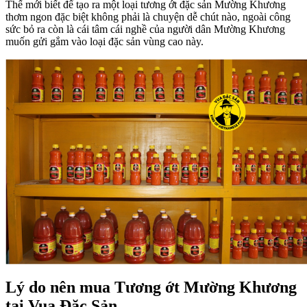
Thế mới biết để tạo ra một loại tương ớt đặc sản Mường Khương
thơm ngon đặc biệt không phải là chuyện dễ chút nào, ngoài công
sức bỏ ra còn là cái tâm cái nghề của người dân Mường Khương
muốn gửi gắm vào loại đặc sản vùng cao này.
Lý do nên mua Tương ớt Mường Khương
tại Vua Đặc Sản