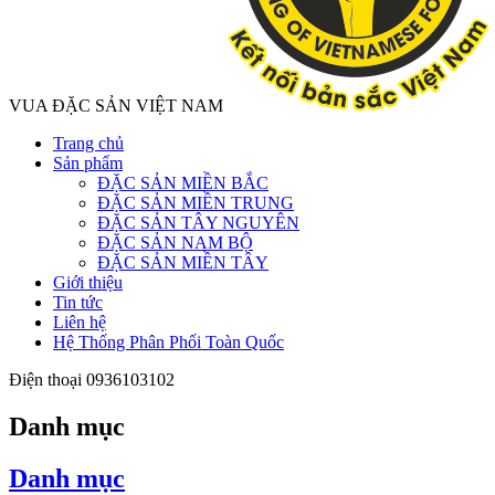
VUA ĐẶC SẢN VIỆT NAM
Trang chủ
Sản phẩm
ĐẶC SẢN MIỀN BẮC
ĐẶC SẢN MIỀN TRUNG
ĐẶC SẢN TÂY NGUYÊN
ĐẶC SẢN NAM BỘ
ĐẶC SẢN MIỀN TÂY
Giới thiệu
Tin tức
Liên hệ
Hệ Thống Phân Phối Toàn Quốc
Điện thoại
0936103102
Danh mục
Danh mục