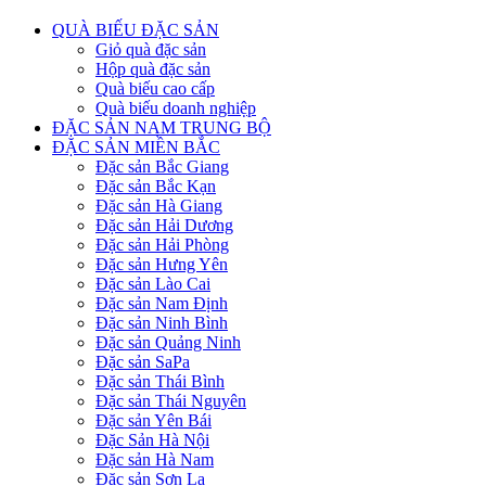
QUÀ BIẾU ĐẶC SẢN
Giỏ quà đặc sản
Hộp quà đặc sản
Quà biếu cao cấp
Quà biếu doanh nghiệp
ĐẶC SẢN NAM TRUNG BỘ
ĐẶC SẢN MIỀN BẮC
Đặc sản Bắc Giang
Đặc sản Bắc Kạn
Đặc sản Hà Giang
Đặc sản Hải Dương
Đặc sản Hải Phòng
Đặc sản Hưng Yên
Đặc sản Lào Cai
Đặc sản Nam Định
Đặc sản Ninh Bình
Đặc sản Quảng Ninh
Đặc sản SaPa
Đặc sản Thái Bình
Đặc sản Thái Nguyên
Đặc sản Yên Bái
Đặc Sản Hà Nội
Đặc sản Hà Nam
Đặc sản Sơn La