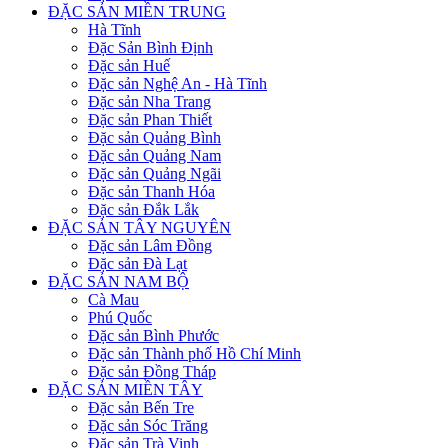
ĐẶC SẢN MIỀN TRUNG
Hà Tĩnh
Đặc Sản Bình Định
Đặc sản Huế
Đặc sản Nghệ An - Hà Tĩnh
Đặc sản Nha Trang
Đặc sản Phan Thiết
Đặc sản Quảng Bình
Đặc sản Quảng Nam
Đặc sản Quảng Ngãi
Đặc sản Thanh Hóa
Đặc sản Đắk Lắk
ĐẶC SẢN TÂY NGUYÊN
Đặc sản Lâm Đồng
Đặc sản Đà Lạt
ĐẶC SẢN NAM BỘ
Cà Mau
Phú Quốc
Đặc sản Bình Phước
Đặc sản Thành phố Hồ Chí Minh
Đặc sản Đồng Tháp
ĐẶC SẢN MIỀN TÂY
Đặc sản Bến Tre
Đặc sản Sóc Trăng
Đặc sản Trà Vinh