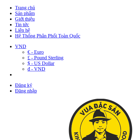
Trang chủ
Sản phẩm
Giới thiệu
Tin tức
Liên hệ
Hệ Thống Phân Phối Toàn Quốc
VND
€ - Euro
£ - Pound Sterling
$ - US Dollar
đ - VND
Đăng ký
Đăng nhập