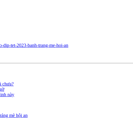
-dip-tet-2023-banh-trang-me-hoi-an
à chưa?
ngờ
inh này
ráng mè hội an