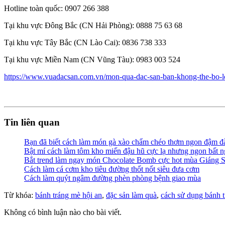
Hotline toàn quốc: 0907 266 388
Tại khu vực Đông Bắc (CN Hải Phòng): 0888 75 63 68
Tại khu vực Tây Bắc (CN Lào Cai): 0836 738 333
Tại khu vực Miền Nam (CN Vũng Tàu): 0983 003 524
https://www.vuadacsan.com.vn/mon-qua-dac-san-ban-khong-the-bo-lo
Tin liên quan
Bạn đã biết cách làm món gà xào chẩm chéo thơm ngon đậm đ
Bật mí cách làm tôm kho miến đậu hũ cực lạ nhưng ngon bất 
Bắt trend làm ngay món Chocolate Bomb cực hot mùa Giáng S
Cách làm cá cơm kho tiêu đường thốt nốt siêu đưa cơm
Cách làm quýt ngâm đường phèn phòng bệnh giao mùa
Từ khóa:
bánh tráng mè hội an
,
đặc sản làm quà
,
cách sử dụng bánh t
Không có bình luận nào cho bài viết.