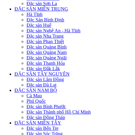
Đặc sản Sơn La
ĐẶC SẢN MIỀN TRUNG
Hà Tĩnh
Đặc Sản Bình Định
Đặc sản Huế
Đặc sản Nghệ An - Hà Tĩnh
Đặc sản Nha Trang
Đặc sản Phan Thiết
Đặc sản Quảng Bình
Đặc sản Quảng Nam
Đặc sản Quảng Ngãi
Đặc sản Thanh Hóa
Đặc sản Đắk Lắk
ĐẶC SẢN TÂY NGUYÊN
Đặc sản Lâm Đồng
Đặc sản Đà Lạt
ĐẶC SẢN NAM BỘ
Cà Mau
Phú Quốc
Đặc sản Bình Phước
Đặc sản Thành phố Hồ Chí Minh
Đặc sản Đồng Tháp
ĐẶC SẢN MIỀN TÂY
Đặc sản Bến Tre
Đặc sản Sóc Trăng