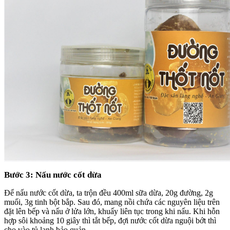
Bước 3: Nấu nước cốt dừa
Để nấu nước cốt dừa, ta trộn đều 400ml sữa dừa, 20g đường, 2g
muối, 3g tinh bột bắp. Sau đó, mang nồi chứa các nguyên liệu trên
đặt lên bếp và nấu ở lửa lớn, khuấy liên tục trong khi nấu. Khi hỗn
hợp sôi khoảng 10 giây thì tắt bếp, đợi nước cốt dừa nguội bớt thì
cho vào tủ lạnh bảo quản.