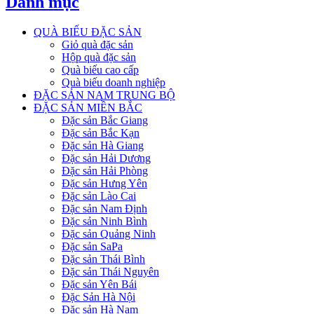
Danh mục
QUÀ BIẾU ĐẶC SẢN
Giỏ quà đặc sản
Hộp quà đặc sản
Quà biếu cao cấp
Quà biếu doanh nghiệp
ĐẶC SẢN NAM TRUNG BỘ
ĐẶC SẢN MIỀN BẮC
Đặc sản Bắc Giang
Đặc sản Bắc Kạn
Đặc sản Hà Giang
Đặc sản Hải Dương
Đặc sản Hải Phòng
Đặc sản Hưng Yên
Đặc sản Lào Cai
Đặc sản Nam Định
Đặc sản Ninh Bình
Đặc sản Quảng Ninh
Đặc sản SaPa
Đặc sản Thái Bình
Đặc sản Thái Nguyên
Đặc sản Yên Bái
Đặc Sản Hà Nội
Đặc sản Hà Nam