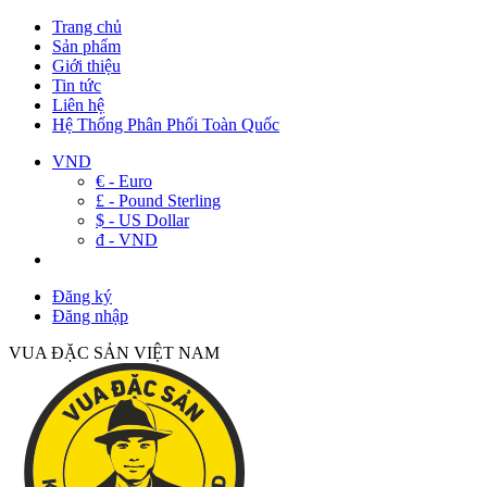
Trang chủ
Sản phẩm
Giới thiệu
Tin tức
Liên hệ
Hệ Thống Phân Phối Toàn Quốc
VND
€ - Euro
£ - Pound Sterling
$ - US Dollar
đ - VND
Đăng ký
Đăng nhập
VUA ĐẶC SẢN VIỆT NAM