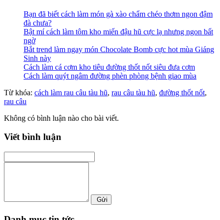
Bạn đã biết cách làm món gà xào chẩm chéo thơm ngon đậm
đà chưa?
Bật mí cách làm tôm kho miến đậu hũ cực lạ nhưng ngon bất
ngờ
Bắt trend làm ngay món Chocolate Bomb cực hot mùa Giáng
Sinh này
Cách làm cá cơm kho tiêu đường thốt nốt siêu đưa cơm
Cách làm quýt ngâm đường phèn phòng bệnh giao mùa
Từ khóa:
cách làm rau câu tàu hũ
,
rau câu tàu hũ
,
đường thốt nốt
,
rau câu
Không có bình luận nào cho bài viết.
Viết bình luận
Gửi
Danh mục tin tức