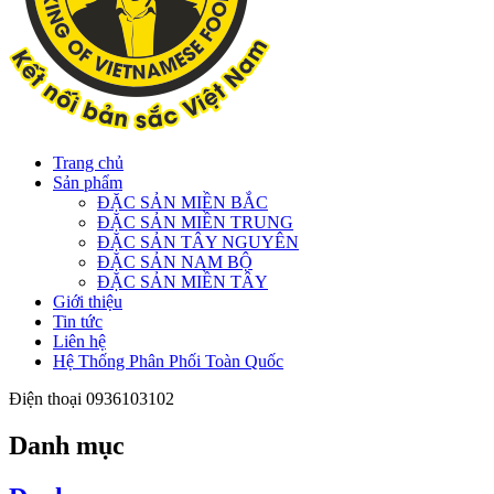
Trang chủ
Sản phẩm
ĐẶC SẢN MIỀN BẮC
ĐẶC SẢN MIỀN TRUNG
ĐẶC SẢN TÂY NGUYÊN
ĐẶC SẢN NAM BỘ
ĐẶC SẢN MIỀN TÂY
Giới thiệu
Tin tức
Liên hệ
Hệ Thống Phân Phối Toàn Quốc
Điện thoại
0936103102
Danh mục