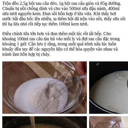
Trộn đều 2,5g bột rau câu dẻo, 1g bột rau câu giòn và 85g đường.
Chuẩn bị nồi chống dính và cho vào 500ml sữa đậu nành, 400ml
sữa tươi nguyên kem. Đun sôi hỗn hợp ở lửa vừa. Khi thấy hơi
nước bắt đầu bốc lên nhiều, ta thêm bột đã trộn vào nồi, thấy sữa sôi
thì hạ lửa nhỏ rồi tiếp tục thêm 100ml kem tươi.
Điều chỉnh lửa lớn hơn và đun thêm một lúc rồi tắt bếp. Cho
khoảng 100ml rau câu tàu hủ vào mỗi ly và đợi rau câu đặc trong
khoảng 1 giờ. Cần lưu ý rằng, trong suốt quá trình nấu lúc luôn
khuấy đều tay để các nguyên liệu có thể hòa quyện vào nhau và
tránh làm hỗn hợp bị cháy.