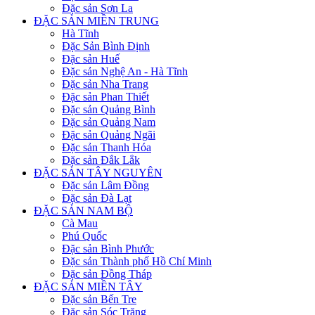
Đặc sản Sơn La
ĐẶC SẢN MIỀN TRUNG
Hà Tĩnh
Đặc Sản Bình Định
Đặc sản Huế
Đặc sản Nghệ An - Hà Tĩnh
Đặc sản Nha Trang
Đặc sản Phan Thiết
Đặc sản Quảng Bình
Đặc sản Quảng Nam
Đặc sản Quảng Ngãi
Đặc sản Thanh Hóa
Đặc sản Đắk Lắk
ĐẶC SẢN TÂY NGUYÊN
Đặc sản Lâm Đồng
Đặc sản Đà Lạt
ĐẶC SẢN NAM BỘ
Cà Mau
Phú Quốc
Đặc sản Bình Phước
Đặc sản Thành phố Hồ Chí Minh
Đặc sản Đồng Tháp
ĐẶC SẢN MIỀN TÂY
Đặc sản Bến Tre
Đặc sản Sóc Trăng