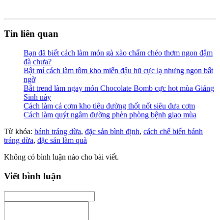
Tin liên quan
Bạn đã biết cách làm món gà xào chẩm chéo thơm ngon đậm
đà chưa?
Bật mí cách làm tôm kho miến đậu hũ cực lạ nhưng ngon bất
ngờ
Bắt trend làm ngay món Chocolate Bomb cực hot mùa Giáng
Sinh này
Cách làm cá cơm kho tiêu đường thốt nốt siêu đưa cơm
Cách làm quýt ngâm đường phèn phòng bệnh giao mùa
Từ khóa:
bánh tráng dừa
,
đặc sản bình định
,
cách chế biến bánh
tráng dừa
,
đặc sản làm quà
Không có bình luận nào cho bài viết.
Viết bình luận