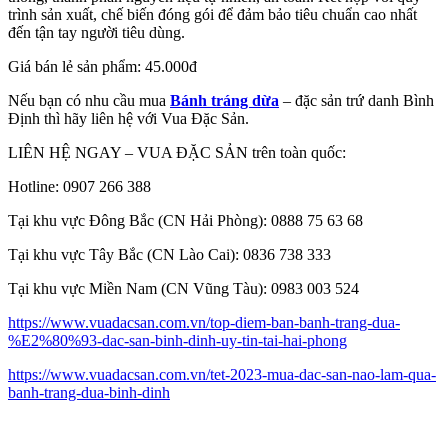
trình sản xuất, chế biến đóng gói để đảm bảo tiêu chuẩn cao nhất
đến tận tay người tiêu dùng.
Giá bán lẻ sản phẩm: 45.000đ
Nếu bạn có nhu cầu mua
Bánh tráng dừa
– đặc sản trứ danh Bình
Định thì hãy liên hệ với Vua Đặc Sản.
LIÊN HỆ NGAY – VUA ĐẶC SẢN trên toàn quốc:
Hotline: 0907 266 388
Tại khu vực Đông Bắc (CN Hải Phòng): 0888 75 63 68
Tại khu vực Tây Bắc (CN Lào Cai): 0836 738 333
Tại khu vực Miền Nam (CN Vũng Tàu): 0983 003 524
https://www.vuadacsan.com.vn/top-diem-ban-banh-trang-dua-
%E2%80%93-dac-san-binh-dinh-uy-tin-tai-hai-phong
https://www.vuadacsan.com.vn/tet-2023-mua-dac-san-nao-lam-qua-
banh-trang-dua-binh-dinh