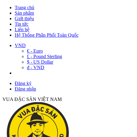
Trang chủ
Sản phẩm
Giới thiệu
Tin tức
Liên hệ
Hệ Thống Phân Phối Toàn Quốc
VND
€ - Euro
£ - Pound Sterling
$ - US Dollar
đ - VND
Đăng ký
Đăng nhập
VUA ĐẶC SẢN VIỆT NAM