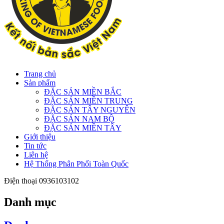
Trang chủ
Sản phẩm
ĐẶC SẢN MIỀN BẮC
ĐẶC SẢN MIỀN TRUNG
ĐẶC SẢN TÂY NGUYÊN
ĐẶC SẢN NAM BỘ
ĐẶC SẢN MIỀN TÂY
Giới thiệu
Tin tức
Liên hệ
Hệ Thống Phân Phối Toàn Quốc
Điện thoại
0936103102
Danh mục