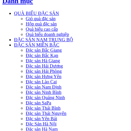
Danh mục
QUÀ BIẾU ĐẶC SẢN
Giỏ quà đặc sản
Hộp quà đặc sản
Quà biếu cao cấp
Quà biếu doanh nghiệp
ĐẶC SẢN NAM TRUNG BỘ
ĐẶC SẢN MIỀN BẮC
Đặc sản Bắc Giang
Đặc sản Bắc Kạn
Đặc sản Hà Giang
Đặc sản Hải Dương
Đặc sản Hải Phòng
Đặc sản Hưng Yên
Đặc sản Lào Cai
Đặc sản Nam Định
Đặc sản Ninh Bình
Đặc sản Quảng Ninh
Đặc sản SaPa
Đặc sản Thái Bình
Đặc sản Thái Nguyên
Đặc sản Yên Bái
Đặc Sản Hà Nội
Đặc sản Hà Nam