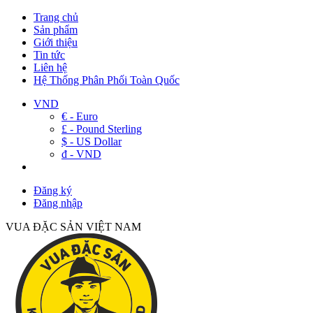
Trang chủ
Sản phẩm
Giới thiệu
Tin tức
Liên hệ
Hệ Thống Phân Phối Toàn Quốc
VND
€ - Euro
£ - Pound Sterling
$ - US Dollar
đ - VND
Đăng ký
Đăng nhập
VUA ĐẶC SẢN VIỆT NAM