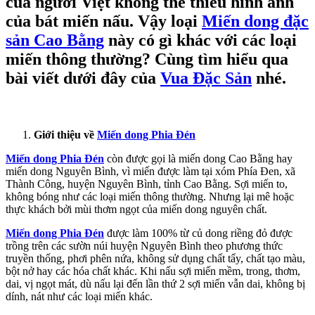
của người Việt không thể thiếu hình ảnh
của bát miến nấu. Vậy loại
Miến dong đặc
sản Cao Bằng
này có gì khác với các loại
miến thông thường? Cùng tìm hiểu qua
bài viết dưới đây của
Vua Đặc Sản
nhé.
Giới thiệu về
Miến dong Phia Đén
Miến dong Phia Đén
còn được gọi là miến dong Cao Bằng hay
miến dong Nguyên Bình, vì miến được làm tại xóm Phía Đen, xã
Thành Công, huyện Nguyên Bình, tỉnh Cao Bằng. Sợi miến to,
không bóng như các loại miến thông thường. Nhưng lại mê hoặc
thực khách bởi mùi thơm ngọt của miến dong nguyên chất.
Miến dong Phia Đén
được làm 100% từ củ dong riềng đỏ được
trồng trên các sườn núi huyện Nguyên Bình theo phương thức
truyền thống, phơi phên nứa, không sử dụng chất tẩy, chất tạo màu,
bột nở hay các hóa chất khác. Khi nấu sợi miến mềm, trong, thơm,
dai, vị ngọt mát, dù nấu lại đến lần thứ 2 sợi miến vẫn dai, không bị
dính, nát như các loại miến khác.