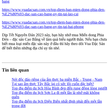
bang
https://www.vuadacsan.com.vn/top-diem-ban-mien-dong-phia-den-
%E2%80%93-dac-san-cao-bang-uy-tin-tai-lao-cai
https://www.vuadacsan.com.vn/top-diem-ban-mien-dong-phia-den-
%E2%80%93-dac-san-cao-bang-uy-tin-tai-hai-phong
Dịp
Tết Nguyên Đán 2023
này, bạn hãy nhớ mua
Miến dong Phia
Đén – đặc sản Cao Bằng
về làm quà biếu người thân. Nếu bạn chưa
biết mua loại miến đặc sản này ở đâu thì hãy theo dõi Vua Đặc Sản
để biết thêm những địa chỉ uy tín nhé.
Tin liên quan
Nét độc đáo riêng của ẩm thực ba miền Bắc - Trung - Nam
Tại sao ẩm thực Tây Bắc lại có sức lôi cuốn đặc biệt?
Top địa điểm du lịch Hòa Bình đẹp đến rung động lòng người
Top địa điểm du lịch Sơn La đi một lần là nhớ mãi không
quên
Top địa điểm du lịch Điện Biên nhất định phải đến một lần
trong đời