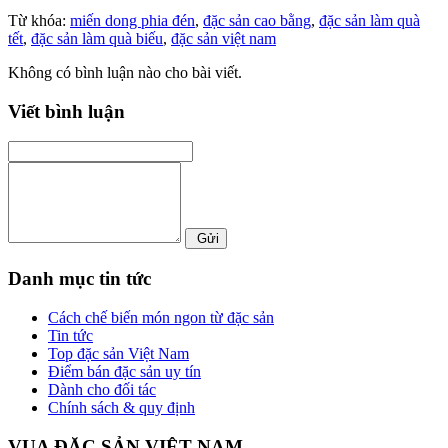
Từ khóa:
miến dong phia đén
,
đặc sản cao bằng
,
đặc sản làm quà
tết
,
đặc sản làm quà biếu
,
đặc sản việt nam
Không có bình luận nào cho bài viết.
Viết bình luận
Gửi
Danh mục tin tức
Cách chế biến món ngon từ đặc sản
Tin tức
Top đặc sản Việt Nam
Điểm bán đặc sản uy tín
Dành cho đối tác
Chính sách & quy định
VUA ĐẶC SẢN VIỆT NAM