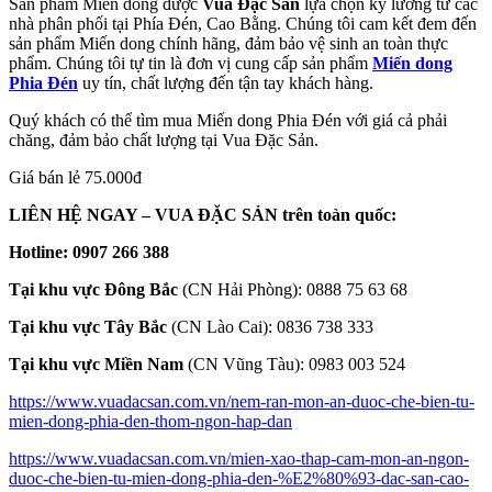
Sản phẩm Miến dong được
Vua Đặc Sản
lựa chọn kỹ lưỡng từ các
nhà phân phối tại Phía Đén, Cao Bằng. Chúng tôi cam kết đem đến
sản phẩm Miến dong chính hãng, đảm bảo vệ sinh an toàn thực
phẩm. Chúng tôi tự tin là đơn vị cung cấp sản phẩm
Miến dong
Phia Đén
uy tín, chất lượng đến tận tay khách hàng.
Quý khách có thể tìm mua Miến dong Phia Đén với giá cả phải
chăng, đảm bảo chất lượng tại Vua Đặc Sản.
Giá bán lẻ 75.000đ
LIÊN HỆ NGAY – VUA ĐẶC SẢN trên toàn quốc:
Hotline: 0907 266 388
Tại khu vực Đông Bắc
(CN Hải Phòng): 0888 75 63 68
Tại khu vực Tây Bắc
(CN Lào Cai): 0836 738 333
Tại khu vực Miền Nam
(CN Vũng Tàu): 0983 003 524
https://www.vuadacsan.com.vn/nem-ran-mon-an-duoc-che-bien-tu-
mien-dong-phia-den-thom-ngon-hap-dan
https://www.vuadacsan.com.vn/mien-xao-thap-cam-mon-an-ngon-
duoc-che-bien-tu-mien-dong-phia-den-%E2%80%93-dac-san-cao-