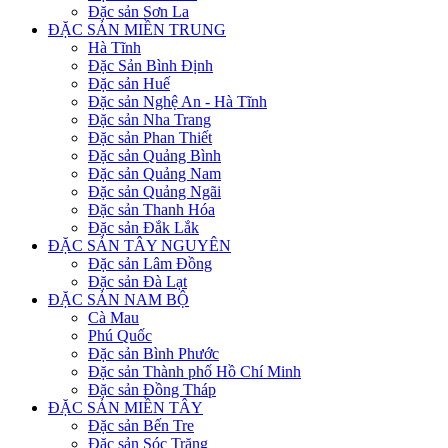
Đặc sản Sơn La
ĐẶC SẢN MIỀN TRUNG
Hà Tĩnh
Đặc Sản Bình Định
Đặc sản Huế
Đặc sản Nghệ An - Hà Tĩnh
Đặc sản Nha Trang
Đặc sản Phan Thiết
Đặc sản Quảng Bình
Đặc sản Quảng Nam
Đặc sản Quảng Ngãi
Đặc sản Thanh Hóa
Đặc sản Đắk Lắk
ĐẶC SẢN TÂY NGUYÊN
Đặc sản Lâm Đồng
Đặc sản Đà Lạt
ĐẶC SẢN NAM BỘ
Cà Mau
Phú Quốc
Đặc sản Bình Phước
Đặc sản Thành phố Hồ Chí Minh
Đặc sản Đồng Tháp
ĐẶC SẢN MIỀN TÂY
Đặc sản Bến Tre
Đặc sản Sóc Trăng