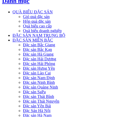
Danh mục
QUÀ BIẾU ĐẶC SẢN
Giỏ quà đặc sản
Hộp quà đặc sản
Quà biếu cao cấp
Quà biếu doanh nghiệp
ĐẶC SẢN NAM TRUNG BỘ
ĐẶC SẢN MIỀN BẮC
Đặc sản Bắc Giang
Đặc sản Bắc Kạn
Đặc sản Hà Giang
Đặc sản Hải Dương
Đặc sản Hải Phòng
Đặc sản Hưng Yên
Đặc sản Lào Cai
Đặc sản Nam Định
Đặc sản Ninh Bình
Đặc sản Quảng Ninh
Đặc sản SaPa
Đặc sản Thái Bình
Đặc sản Thái Nguyên
Đặc sản Yên Bái
Đặc Sản Hà Nội
Đặc sản Hà Nam