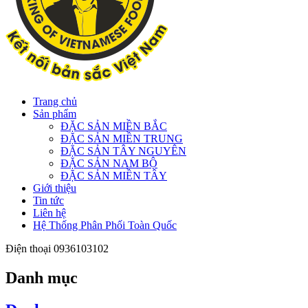
Trang chủ
Sản phẩm
ĐẶC SẢN MIỀN BẮC
ĐẶC SẢN MIỀN TRUNG
ĐẶC SẢN TÂY NGUYÊN
ĐẶC SẢN NAM BỘ
ĐẶC SẢN MIỀN TÂY
Giới thiệu
Tin tức
Liên hệ
Hệ Thống Phân Phối Toàn Quốc
Điện thoại
0936103102
Danh mục