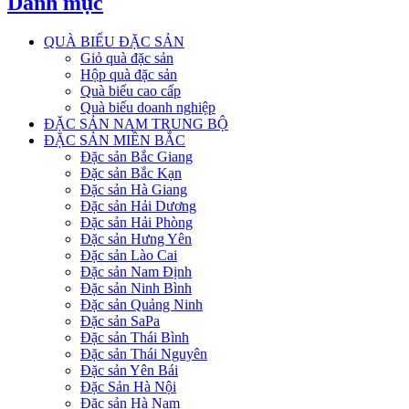
Danh mục
QUÀ BIẾU ĐẶC SẢN
Giỏ quà đặc sản
Hộp quà đặc sản
Quà biếu cao cấp
Quà biếu doanh nghiệp
ĐẶC SẢN NAM TRUNG BỘ
ĐẶC SẢN MIỀN BẮC
Đặc sản Bắc Giang
Đặc sản Bắc Kạn
Đặc sản Hà Giang
Đặc sản Hải Dương
Đặc sản Hải Phòng
Đặc sản Hưng Yên
Đặc sản Lào Cai
Đặc sản Nam Định
Đặc sản Ninh Bình
Đặc sản Quảng Ninh
Đặc sản SaPa
Đặc sản Thái Bình
Đặc sản Thái Nguyên
Đặc sản Yên Bái
Đặc Sản Hà Nội
Đặc sản Hà Nam