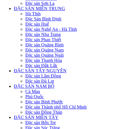
Đặc sản Sơn La
ĐẶC SẢN MIỀN TRUNG
Hà Tĩnh
Đặc Sản Bình Định
Đặc sản Huế
Đặc sản Nghệ An - Hà Tĩnh
Đặc sản Nha Trang
Đặc sản Phan Thiết
Đặc sản Quảng Bình
Đặc sản Quảng Nam
Đặc sản Quảng Ngãi
Đặc sản Thanh Hóa
Đặc sản Đắk Lắk
ĐẶC SẢN TÂY NGUYÊN
Đặc sản Lâm Đồng
Đặc sản Đà Lạt
ĐẶC SẢN NAM BỘ
Cà Mau
Phú Quốc
Đặc sản Bình Phước
Đặc sản Thành phố Hồ Chí Minh
Đặc sản Đồng Tháp
ĐẶC SẢN MIỀN TÂY
Đặc sản Bến Tre
Đặc sản Sóc Trăng