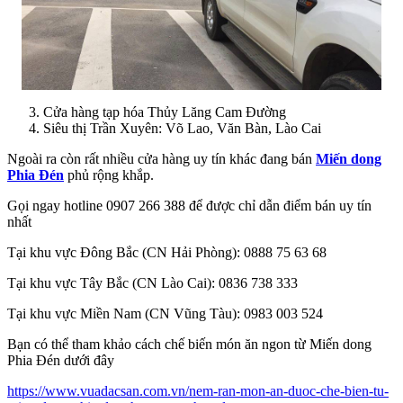
Cửa hàng tạp hóa Thủy Lăng Cam Đường
Siêu thị Trần Xuyên: Võ Lao, Văn Bàn, Lào Cai
Ngoài ra còn rất nhiều cửa hàng uy tín khác đang bán
Miến dong
Phia Đén
phủ rộng khắp.
Gọi ngay hotline 0907 266 388 để được chỉ dẫn điểm bán uy tín
nhất
Tại khu vực Đông Bắc (CN Hải Phòng): 0888 75 63 68
Tại khu vực Tây Bắc (CN Lào Cai): 0836 738 333
Tại khu vực Miền Nam (CN Vũng Tàu): 0983 003 524
Bạn có thể tham khảo cách chế biến món ăn ngon từ Miến dong
Phia Đén dưới đây
https://www.vuadacsan.com.vn/nem-ran-mon-an-duoc-che-bien-tu-