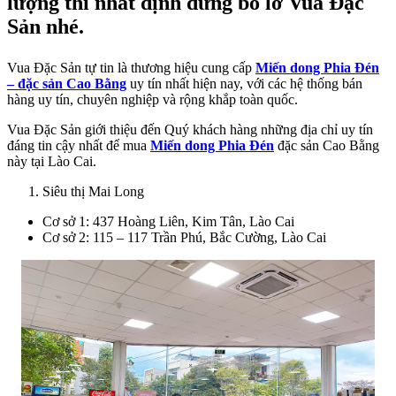
lượng thì nhất định đừng bỏ lỡ Vua Đặc
Sản nhé.
Vua Đặc Sản
tự tin là thương hiệu cung cấp
Miến dong Phia Đén
– đặc sản Cao Bằng
uy tín nhất hiện nay, với các hệ thống bán
hàng uy tín, chuyên nghiệp và rộng khắp toàn quốc.
Vua Đặc Sản giới thiệu đến Quý khách hàng những địa chỉ uy tín
đáng tin cậy nhất để mua
Miến dong Phia Đén
đặc sản Cao Bằng
này tại Lào Cai.
Siêu thị Mai Long
Cơ sở 1: 437 Hoàng Liên, Kim Tân, Lào Cai
Cơ sở 2: 115 – 117 Trần Phú, Bắc Cường, Lào Cai