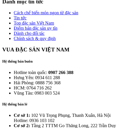
Danh mục tin tức
Cách chế biến món ngon từ đặc sản
Tin tức
Top đặc sản Việt Nam
Điểm bán đặc sản uy tín
Dành cho đối tác
Chính sách & quy định
VUA ĐẶC SẢN VIỆT NAM
Hệ thống bán buôn
Hotline toàn quốc:
0907 266 388
Hưng Yên: 0934 611 288
Hải Phòng: 0888 756 368
HCM: 0764 716 262
Vũng Tàu: 0983 003 524
Hệ thống bán lẻ
Cơ sở 1:
102 Vũ Trọng Phụng, Thanh Xuân, Hà Nội
Hotline: 0936 103 102
Cơ sở 2:
Tầng 2 TTTM Go Thăng Long, 222 Trần Duy