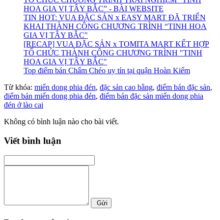
HOA GIA VỊ TÂY BẮC” - BÀI WEBSITE
TIN HOT: VUA ĐẶC SẢN x EASY MART ĐÃ TRIỂN
KHAI THÀNH CÔNG CHƯƠNG TRÌNH “TINH HOA
GIA VỊ TÂY BẮC"
[RECAP] VUA ĐẶC SẢN x TOMITA MART KẾT HỢP
TỔ CHỨC THÀNH CÔNG CHƯƠNG TRÌNH "TINH
HOA GIA VỊ TÂY BẮC"
Top điểm bán Chẩm Chéo uy tín tại quận Hoàn Kiếm
Từ khóa:
miến dong phia đén
,
đặc sản cao bằng
,
điểm bán đặc sản
,
điểm bán miến dong phia đén
,
điểm bán đặc sản miến dong phia
đén ở lào cai
Không có bình luận nào cho bài viết.
Viết bình luận
Gửi