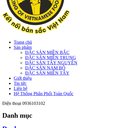
Trang chủ
Sản phẩm
ĐẶC SẢN MIỀN BẮC
ĐẶC SẢN MIỀN TRUNG
ĐẶC SẢN TÂY NGUYÊN
ĐẶC SẢN NAM BỘ
ĐẶC SẢN MIỀN TÂY
Giới thiệu
Tin tức
Liên hệ
Hệ Thống Phân Phối Toàn Quốc
Điện thoại
0936103102
Danh mục