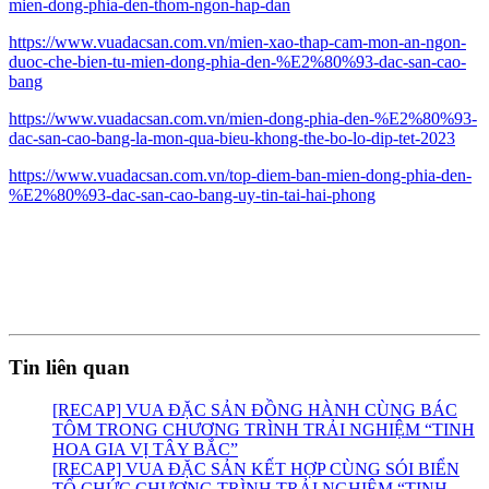
mien-dong-phia-den-thom-ngon-hap-dan
https://www.vuadacsan.com.vn/mien-xao-thap-cam-mon-an-ngon-
duoc-che-bien-tu-mien-dong-phia-den-%E2%80%93-dac-san-cao-
bang
https://www.vuadacsan.com.vn/mien-dong-phia-den-%E2%80%93-
dac-san-cao-bang-la-mon-qua-bieu-khong-the-bo-lo-dip-tet-2023
https://www.vuadacsan.com.vn/top-diem-ban-mien-dong-phia-den-
%E2%80%93-dac-san-cao-bang-uy-tin-tai-hai-phong
Tin liên quan
[RECAP] VUA ĐẶC SẢN ĐỒNG HÀNH CÙNG BÁC
TÔM TRONG CHƯƠNG TRÌNH TRẢI NGHIỆM “TINH
HOA GIA VỊ TÂY BẮC”
[RECAP] VUA ĐẶC SẢN KẾT HỢP CÙNG SÓI BIỂN
TỔ CHỨC CHƯƠNG TRÌNH TRẢI NGHIỆM “TINH