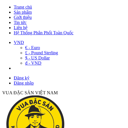
Trang chủ
Sản phẩm
Giới thiệu
Tin tức
Liên hệ
Hệ Thống Phân Phối Toàn Quốc
VND
€ - Euro
£ - Pound Sterling
$ - US Dollar
đ - VND
Đăng ký
Đăng nhập
VUA ĐẶC SẢN VIỆT NAM