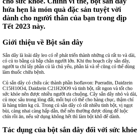
cho sức khỏe. Chính vì thế, bột sắn dây
hứa hẹn là món quà đặc sản tuyệt vời
dành cho người thân của bạn trong dịp
Tết 2023 này.
Giới thiệu về Bột sắn dây
Sắn dây là loài dây leo có rễ phát triển thành những củ rất to và dài,
có củ to bằng cả bắp chân người lớn. Khi thu hoạch cây sắn dây,
người ta chỉ lấy phần củ là chủ yếu, phần lá và rễ cũng có thể dùng
làm thuốc chữa bệnh.
Củ sắn dây có chứa các thành phần Isoflavon: Pueradin, Daidzein
C15H10O4, Daidzein C21H20O9 và tinh bột, rất ngon và tốt cho
sức khỏe nên được nhiều người ưa chuộng. Cây sắn dây nhỏ và dài,
củ mọc sâu trong lòng đất, mỗi bụi có thể cho hàng chục, thậm chí
là hàng trăm kg củ. Trong củ sắn dây có rất nhiều tinh bột, vị ngọt
bùi, càng nhai càng hấp dẫn, thế nên thường được dùng để luộc
chín rồi ăn, nếu sử dụng không hết thì làm bột khô để dành.
Tác dụng của bột sắn dây đối với sức khỏe