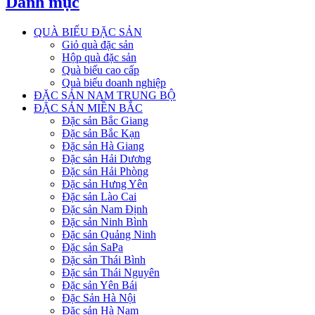
Danh mục
QUÀ BIẾU ĐẶC SẢN
Giỏ quà đặc sản
Hộp quà đặc sản
Quà biếu cao cấp
Quà biếu doanh nghiệp
ĐẶC SẢN NAM TRUNG BỘ
ĐẶC SẢN MIỀN BẮC
Đặc sản Bắc Giang
Đặc sản Bắc Kạn
Đặc sản Hà Giang
Đặc sản Hải Dương
Đặc sản Hải Phòng
Đặc sản Hưng Yên
Đặc sản Lào Cai
Đặc sản Nam Định
Đặc sản Ninh Bình
Đặc sản Quảng Ninh
Đặc sản SaPa
Đặc sản Thái Bình
Đặc sản Thái Nguyên
Đặc sản Yên Bái
Đặc Sản Hà Nội
Đặc sản Hà Nam