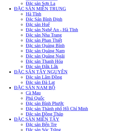
Đặc sản Sơn La
ĐẶC SẢN MIỀN TRUNG
Hà Tĩnh
Đặc Sản Bình Định
Đặc sản Huế
Đặc sản Nghệ An - Hà Tĩnh
Đặc sản Nha Trang
Đặc sản Phan Thiết
Đặc sản Quảng Bình
Đặc sản Quảng Nam
Đặc sản Quảng Ngãi
Đặc sản Thanh Hóa
Đặc sản Đắk Lắk
ĐẶC SẢN TÂY NGUYÊN
Đặc sản Lâm Đồng
Đặc sản Đà Lạt
ĐẶC SẢN NAM BỘ
Cà Mau
Phú Quốc
Đặc sản Bình Phước
Đặc sản Thành phố Hồ Chí Minh
Đặc sản Đồng Tháp
ĐẶC SẢN MIỀN TÂY
Đặc sản Bến Tre
Đặc sản Sóc Trăng