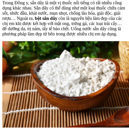
Trong Đông y, sắn dây là một vị thuốc nổi tiếng có rất nhiều công
dụng khác nhau. Sắn dây có thể dùng như một loại thuốc chữa cảm
sốt, nhức đầu, khát nước, mụn nhọt, chống lão hóa, giải độc, giải
rượu… Ngoài ra,
bột sắn dây
còn là nguyên liệu làm đẹp của các
chị em khi được kết hợp với mật ong, trứng gà, các loại trái cây…
để dưỡng da, trị nám, tẩy tế bào chết. Uống nước sắn dây cũng là
phương pháp làm đẹp từ bên trong được nhiều chị em áp dụng.