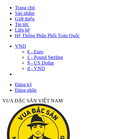
Trang chủ
Sản phẩm
Giới thiệu
Tin tức
Liên hệ
Hệ Thống Phân Phối Toàn Quốc
VND
€ - Euro
£ - Pound Sterling
$ - US Dollar
đ - VND
Đăng ký
Đăng nhập
VUA ĐẶC SẢN VIỆT NAM