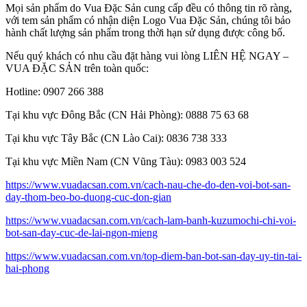
Mọi sản phẩm do Vua Đặc Sản cung cấp đều có thông tin rõ ràng,
với tem sản phẩm có nhận diện Logo Vua Đặc Sản, chúng tôi bảo
hành chất lượng sản phẩm trong thời hạn sử dụng được công bố.
Nếu quý khách có nhu cầu đặt hàng vui lòng LIÊN HỆ NGAY –
VUA ĐẶC SẢN trên toàn quốc:
Hotline: 0907 266 388
Tại khu vực Đông Bắc (CN Hải Phòng): 0888 75 63 68
Tại khu vực Tây Bắc (CN Lào Cai): 0836 738 333
Tại khu vực Miền Nam (CN Vũng Tàu): 0983 003 524
https://www.vuadacsan.com.vn/cach-nau-che-do-den-voi-bot-san-
day-thom-beo-bo-duong-cuc-don-gian
https://www.vuadacsan.com.vn/cach-lam-banh-kuzumochi-chi-voi-
bot-san-day-cuc-de-lai-ngon-mieng
https://www.vuadacsan.com.vn/top-diem-ban-bot-san-day-uy-tin-tai-
hai-phong