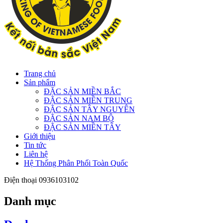
Trang chủ
Sản phẩm
ĐẶC SẢN MIỀN BẮC
ĐẶC SẢN MIỀN TRUNG
ĐẶC SẢN TÂY NGUYÊN
ĐẶC SẢN NAM BỘ
ĐẶC SẢN MIỀN TÂY
Giới thiệu
Tin tức
Liên hệ
Hệ Thống Phân Phối Toàn Quốc
Điện thoại
0936103102
Danh mục