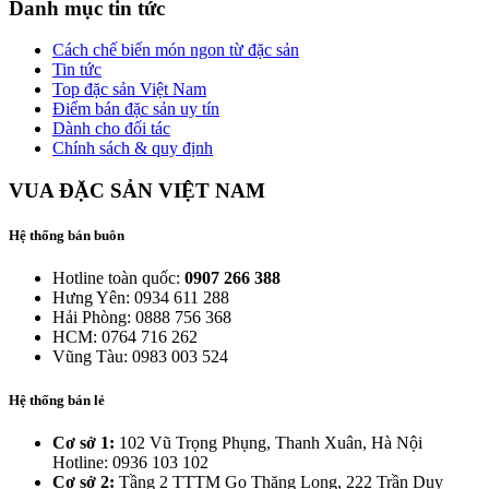
Danh mục tin tức
Cách chế biến món ngon từ đặc sản
Tin tức
Top đặc sản Việt Nam
Điểm bán đặc sản uy tín
Dành cho đối tác
Chính sách & quy định
VUA ĐẶC SẢN VIỆT NAM
Hệ thống bán buôn
Hotline toàn quốc:
0907 266 388
Hưng Yên: 0934 611 288
Hải Phòng: 0888 756 368
HCM: 0764 716 262
Vũng Tàu: 0983 003 524
Hệ thống bán lẻ
Cơ sở 1:
102 Vũ Trọng Phụng, Thanh Xuân, Hà Nội
Hotline: 0936 103 102
Cơ sở 2:
Tầng 2 TTTM Go Thăng Long, 222 Trần Duy