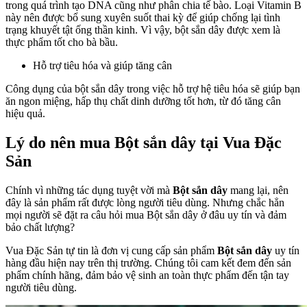
trong quá trình tạo DNA cũng như phân chia tế bào. Loại Vitamin B
này nên được bổ sung xuyên suốt thai kỳ để giúp chống lại tình
trạng khuyết tật ống thần kinh. Vì vậy, bột sắn dây được xem là
thực phẩm tốt cho bà bầu.
Hỗ trợ tiêu hóa và giúp tăng cân
Công dụng của bột sắn dây trong việc hỗ trợ hệ tiêu hóa sẽ giúp bạn
ăn ngon miệng, hấp thụ chất dinh dưỡng tốt hơn, từ đó tăng cân
hiệu quả.
Lý do nên mua Bột sắn dây tại Vua Đặc
Sản
Chính vì những tác dụng tuyệt vời mà
Bột sắn dây
mang lại, nên
đây là sản phẩm rất được lòng người tiêu dùng. Nhưng chắc hẳn
mọi người sẽ đặt ra câu hỏi mua Bột sắn dây ở đâu uy tín và đảm
bảo chất lượng?
Vua Đặc Sản tự tin là đơn vị cung cấp sản phẩm
Bột sắn dây
uy tín
hàng đầu hiện nay trên thị trường. Chúng tôi cam kết đem đến sản
phẩm chính hãng, đảm bảo vệ sinh an toàn thực phẩm đến tận tay
người tiêu dùng.