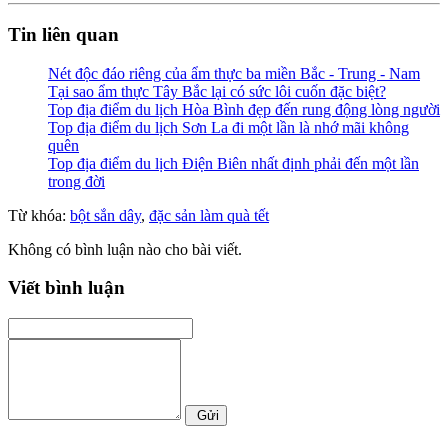
Tin liên quan
Nét độc đáo riêng của ẩm thực ba miền Bắc - Trung - Nam
Tại sao ẩm thực Tây Bắc lại có sức lôi cuốn đặc biệt?
Top địa điểm du lịch Hòa Bình đẹp đến rung động lòng người
Top địa điểm du lịch Sơn La đi một lần là nhớ mãi không
quên
Top địa điểm du lịch Điện Biên nhất định phải đến một lần
trong đời
Từ khóa:
bột sắn dây
,
đặc sản làm quà tết
Không có bình luận nào cho bài viết.
Viết bình luận
Gửi