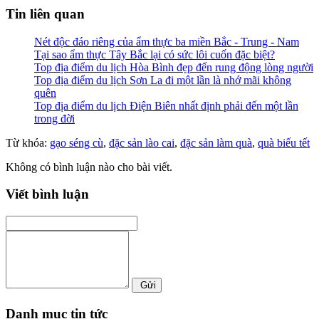
Tin liên quan
Nét độc đáo riêng của ẩm thực ba miền Bắc - Trung - Nam
Tại sao ẩm thực Tây Bắc lại có sức lôi cuốn đặc biệt?
Top địa điểm du lịch Hòa Bình đẹp đến rung động lòng người
Top địa điểm du lịch Sơn La đi một lần là nhớ mãi không
quên
Top địa điểm du lịch Điện Biên nhất định phải đến một lần
trong đời
Từ khóa:
gạo séng cù
,
đặc sản lào cai
,
đặc sản làm quà
,
quà biếu tết
Không có bình luận nào cho bài viết.
Viết bình luận
Gửi
Danh mục tin tức