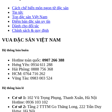
Cách chế biến món ngon từ đặc sản
Tin tức
Top đặc sản Việt Nam
Điểm bán đặc sản uy tín
Dành cho đối tác
Chính sách & quy định
VUA ĐẶC SẢN VIỆT NAM
Hệ thống bán buôn
Hotline toàn quốc:
0907 266 388
Hưng Yên: 0934 611 288
Hải Phòng: 0888 756 368
HCM: 0764 716 262
Vũng Tàu: 0983 003 524
Hệ thống bán lẻ
Cơ sở 1:
102 Vũ Trọng Phụng, Thanh Xuân, Hà Nội
Hotline: 0936 103 102
Cơ sở 2:
Tầng 2 TTTM Go Thăng Long, 222 Trần Duy
Hưng, Hà Nội