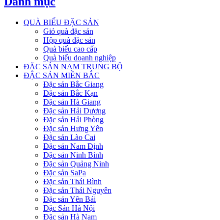
Danh mục
QUÀ BIẾU ĐẶC SẢN
Giỏ quà đặc sản
Hộp quà đặc sản
Quà biếu cao cấp
Quà biếu doanh nghiệp
ĐẶC SẢN NAM TRUNG BỘ
ĐẶC SẢN MIỀN BẮC
Đặc sản Bắc Giang
Đặc sản Bắc Kạn
Đặc sản Hà Giang
Đặc sản Hải Dương
Đặc sản Hải Phòng
Đặc sản Hưng Yên
Đặc sản Lào Cai
Đặc sản Nam Định
Đặc sản Ninh Bình
Đặc sản Quảng Ninh
Đặc sản SaPa
Đặc sản Thái Bình
Đặc sản Thái Nguyên
Đặc sản Yên Bái
Đặc Sản Hà Nội
Đặc sản Hà Nam