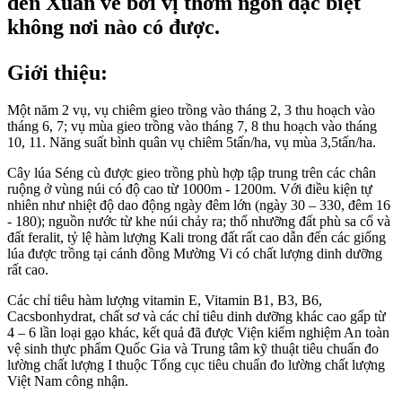
đến Xuân về bởi vị thơm ngon đặc biệt
không nơi nào có được.
Giới thiệu:
Một năm 2 vụ, vụ chiêm gieo trồng vào tháng 2, 3 thu hoạch vào
tháng 6, 7; vụ mùa gieo trồng vào tháng 7, 8 thu hoạch vào tháng
10, 11. Năng suất bình quân vụ chiêm 5tấn/ha, vụ mùa 3,5tấn/ha.
Cây lúa Séng cù được gieo trồng phù hợp tập trung trên các chân
ruộng ở vùng núi có độ cao từ 1000m - 1200m. Với điều kiện tự
nhiên như nhiệt độ dao động ngày đêm lớn (ngày 30 – 330, đêm 16
- 180); nguồn nước từ khe núi chảy ra; thổ nhưỡng đất phù sa cổ và
đất feralit, tỷ lệ hàm lượng Kali trong đất rất cao dẫn đến các giống
lúa được trồng tại cánh đồng Mường Vi có chất lượng dinh dưỡng
rất cao.
Các chỉ tiêu hàm lượng vitamin E, Vitamin B1, B3, B6,
Cacsbonhydrat, chất sơ và các chỉ tiêu dinh dưỡng khác cao gấp từ
4 – 6 lần loại gạo khác, kết quả đã được Viện kiểm nghiệm An toàn
vệ sinh thực phẩm Quốc Gia và Trung tâm kỹ thuật tiêu chuẩn đo
lường chất lượng I thuộc Tổng cục tiêu chuẩn đo lường chất lượng
Việt Nam công nhận.