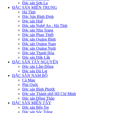
Đặc sản Sơn La
ĐẶC SẢN MIỀN TRUNG
Hà Tĩnh
Đặc Sản Bình Định
Đặc sản Huế
Đặc sản Nghệ An - Hà Tĩnh
Đặc sản Nha Trang
Đặc sản Phan Thiết
Đặc sản Quảng Bình
Đặc sản Quảng Nam
Đặc sản Quảng Ngãi
Đặc sản Thanh Hóa
Đặc sản Đắk Lắk
ĐẶC SẢN TÂY NGUYÊN
Đặc sản Lâm Đồng
Đặc sản Đà Lạt
ĐẶC SẢN NAM BỘ
Cà Mau
Phú Quốc
Đặc sản Bình Phước
Đặc sản Thành phố Hồ Chí Minh
Đặc sản Đồng Tháp
ĐẶC SẢN MIỀN TÂY
Đặc sản Bến Tre
Đặc sản Sóc Trăng