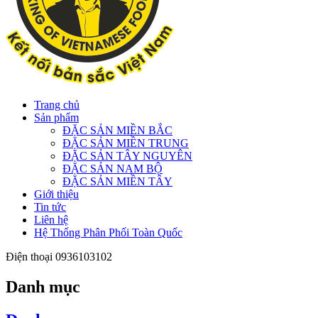
Trang chủ
Sản phẩm
ĐẶC SẢN MIỀN BẮC
ĐẶC SẢN MIỀN TRUNG
ĐẶC SẢN TÂY NGUYÊN
ĐẶC SẢN NAM BỘ
ĐẶC SẢN MIỀN TÂY
Giới thiệu
Tin tức
Liên hệ
Hệ Thống Phân Phối Toàn Quốc
Điện thoại
0936103102
Danh mục