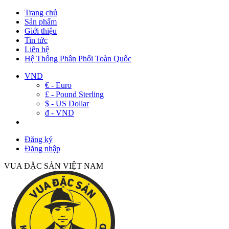
Trang chủ
Sản phẩm
Giới thiệu
Tin tức
Liên hệ
Hệ Thống Phân Phối Toàn Quốc
VND
€ - Euro
£ - Pound Sterling
$ - US Dollar
đ - VND
Đăng ký
Đăng nhập
VUA ĐẶC SẢN VIỆT NAM