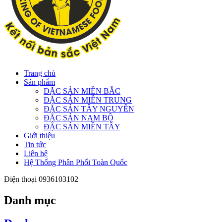
Trang chủ
Sản phẩm
ĐẶC SẢN MIỀN BẮC
ĐẶC SẢN MIỀN TRUNG
ĐẶC SẢN TÂY NGUYÊN
ĐẶC SẢN NAM BỘ
ĐẶC SẢN MIỀN TÂY
Giới thiệu
Tin tức
Liên hệ
Hệ Thống Phân Phối Toàn Quốc
Điện thoại
0936103102
Danh mục