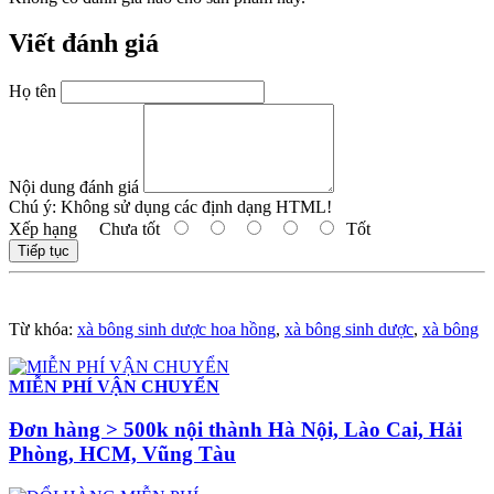
Viết đánh giá
Họ tên
Nội dung đánh giá
Chú ý:
Không sử dụng các định dạng HTML!
Xếp hạng
Chưa tốt
Tốt
Tiếp tục
Từ khóa:
xà bông sinh dược hoa hồng
,
xà bông sinh dược
,
xà bông
MIỄN PHÍ VẬN CHUYỂN
Đơn hàng > 500k nội thành Hà Nội, Lào Cai, Hải
Phòng, HCM, Vũng Tàu