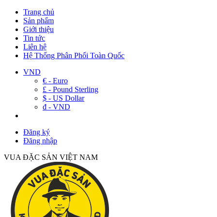
Trang chủ
Sản phẩm
Giới thiệu
Tin tức
Liên hệ
Hệ Thống Phân Phối Toàn Quốc
VND
€ - Euro
£ - Pound Sterling
$ - US Dollar
đ - VND
Đăng ký
Đăng nhập
VUA ĐẶC SẢN VIỆT NAM