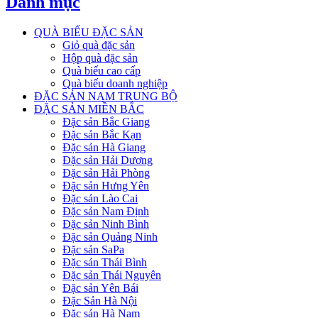
Danh mục
QUÀ BIẾU ĐẶC SẢN
Giỏ quà đặc sản
Hộp quà đặc sản
Quà biếu cao cấp
Quà biếu doanh nghiệp
ĐẶC SẢN NAM TRUNG BỘ
ĐẶC SẢN MIỀN BẮC
Đặc sản Bắc Giang
Đặc sản Bắc Kạn
Đặc sản Hà Giang
Đặc sản Hải Dương
Đặc sản Hải Phòng
Đặc sản Hưng Yên
Đặc sản Lào Cai
Đặc sản Nam Định
Đặc sản Ninh Bình
Đặc sản Quảng Ninh
Đặc sản SaPa
Đặc sản Thái Bình
Đặc sản Thái Nguyên
Đặc sản Yên Bái
Đặc Sản Hà Nội
Đặc sản Hà Nam