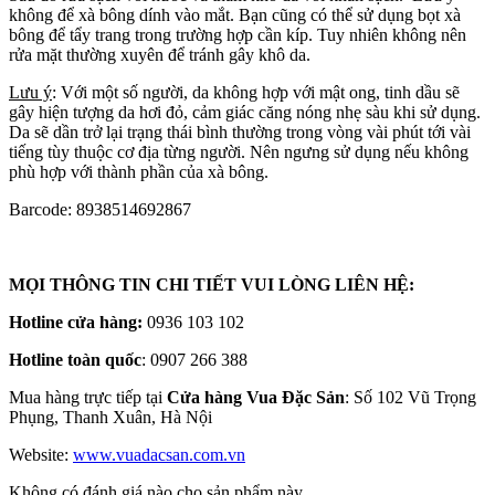
không để xà bông dính vào mắt. Bạn cũng có thể sử dụng bọt xà
bông để tẩy trang trong trường hợp cần kíp. Tuy nhiên không nên
rửa mặt thường xuyên để tránh gây khô da.
Lưu ý
: Với một số người, da không hợp với mật ong, tinh dầu sẽ
gây hiện tượng da hơi đỏ, cảm giác căng nóng nhẹ sàu khi sử dụng.
Da sẽ dần trở lại trạng thái bình thường trong vòng vài phút tới vài
tiếng tùy thuộc cơ địa từng người. Nên ngưng sử dụng nếu không
phù hợp với thành phần của xà bông.
Barcode: 8938514692867
MỌI THÔNG TIN CHI TIẾT VUI LÒNG LIÊN HỆ:
Hotline cửa hàng:
0936 103 102
Hotline toàn quốc
: 0907 266 388
Mua hàng trực tiếp tại
Cửa hàng Vua Đặc Sản
: Số 102 Vũ Trọng
Phụng, Thanh Xuân, Hà Nội
Website:
www.vuadacsan.com.vn
Không có đánh giá nào cho sản phẩm này.