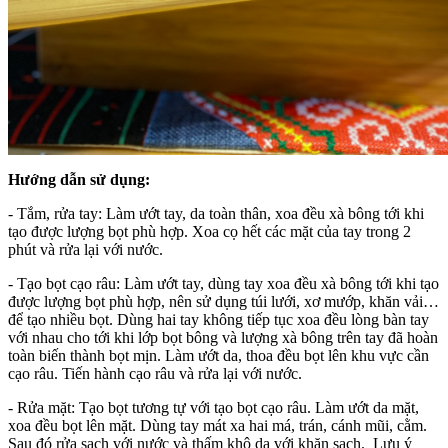
Hướng dẫn sử dụng:
-
Tắm, rửa tay: Làm ướt tay, da toàn thân, xoa đều xà bông tới khi
tạo được lượng bọt phù hợp. Xoa cọ hết các mặt của tay trong 2
phút và rửa lại với nước.
- Tạo bọt cạo râu: Làm ướt tay, dùng tay xoa đều xà bông tới khi tạo
được lượng bọt phù hợp, nên sử dụng túi lưới, xơ mướp, khăn vải…
để tạo nhiều bọt. Dùng hai tay không tiếp tục xoa đều lòng bàn tay
với nhau cho tới khi lớp bọt bông và lượng xà bông trên tay đã hoàn
toàn biến thành bọt mịn. Làm ướt da, thoa đều bọt lên khu vực cần
cạo râu. Tiến hành cạo râu và rửa lại với nước.
- Rửa mặt: Tạo bọt tương tự với tạo bọt cạo râu. Làm ướt da mặt,
xoa đều bọt lên mặt. Dùng tay mát xa hai má, trán, cánh mũi, cằm.
Sau đó rửa sạch với nước và thấm khô da với khăn sạch. Lưu ý