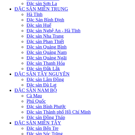
Đặc sản Sơn La
ĐẶC SẢN MIỀN TRUNG
Hà Tĩnh
Đặc Sản Bình Định
Đặc sản Huế
Đặc sản Nghệ An - Hà Tĩnh
Đặc sản Nha Trang
Đặc sản Phan Thiết
Đặc sản Quảng Bình
Đặc sản Quảng Nam
Đặc sản Quảng Ngãi
Đặc sản Thanh Hóa
Đặc sản Đắk Lắk
ĐẶC SẢN TÂY NGUYÊN
Đặc sản Lâm Đồng
Đặc sản Đà Lạt
ĐẶC SẢN NAM BỘ
Cà Mau
Phú Quốc
Đặc sản Bình Phước
Đặc sản Thành phố Hồ Chí Minh
Đặc sản Đồng Tháp
ĐẶC SẢN MIỀN TÂY
Đặc sản Bến Tre
Đặc sản Sóc Trăng