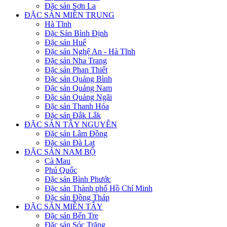
Đặc sản Sơn La
ĐẶC SẢN MIỀN TRUNG
Hà Tĩnh
Đặc Sản Bình Định
Đặc sản Huế
Đặc sản Nghệ An - Hà Tĩnh
Đặc sản Nha Trang
Đặc sản Phan Thiết
Đặc sản Quảng Bình
Đặc sản Quảng Nam
Đặc sản Quảng Ngãi
Đặc sản Thanh Hóa
Đặc sản Đắk Lắk
ĐẶC SẢN TÂY NGUYÊN
Đặc sản Lâm Đồng
Đặc sản Đà Lạt
ĐẶC SẢN NAM BỘ
Cà Mau
Phú Quốc
Đặc sản Bình Phước
Đặc sản Thành phố Hồ Chí Minh
Đặc sản Đồng Tháp
ĐẶC SẢN MIỀN TÂY
Đặc sản Bến Tre
Đặc sản Sóc Trăng