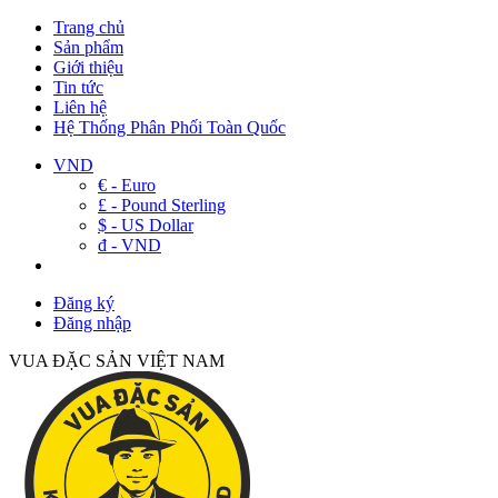
Trang chủ
Sản phẩm
Giới thiệu
Tin tức
Liên hệ
Hệ Thống Phân Phối Toàn Quốc
VND
€ - Euro
£ - Pound Sterling
$ - US Dollar
đ - VND
Đăng ký
Đăng nhập
VUA ĐẶC SẢN VIỆT NAM