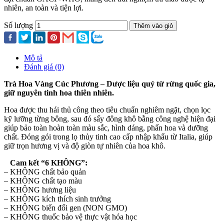
nhiên, an toàn và tiện lợi.
Số lượng
Thêm vào giỏ
Mô tả
Đánh giá (0)
Trà Hoa Vàng Cúc Phương – Dược liệu quý từ rừng quốc gia,
giữ nguyên tinh hoa thiên nhiên.
Hoa được thu hái thủ công theo tiêu chuẩn nghiêm ngặt, chọn lọc
kỹ lưỡng từng bông, sau đó sấy đông khô bằng công nghệ hiện đại
giúp bảo toàn hoàn toàn màu sắc, hình dáng, phấn hoa và dưỡng
chất. Đóng gói trong lọ thủy tinh cao cấp nhập khẩu từ Italia, giúp
giữ trọn hương vị và độ giòn tự nhiên của hoa khô.
Cam kết “6 KHÔNG”:
– KHÔNG chất bảo quản
– KHÔNG chất tạo màu
– KHÔNG hương liệu
– KHÔNG kích thích sinh trưởng
– KHÔNG biến đổi gen (NON GMO)
– KHÔNG thuốc bảo vệ thực vật hóa học