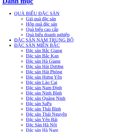
Danh mục
QUÀ BIẾU ĐẶC SẢN
Giỏ quà đặc sản
Hộp quà đặc sản
Quà biếu cao cấp
Quà biếu doanh nghiệp
ĐẶC SẢN NAM TRUNG BỘ
ĐẶC SẢN MIỀN BẮC
Đặc sản Bắc Giang
Đặc sản Bắc Kạn
Đặc sản Hà Giang
Đặc sản Hải Dương
Đặc sản Hải Phòng
Đặc sản Hưng Yên
Đặc sản Lào Cai
Đặc sản Nam Định
Đặc sản Ninh Bình
Đặc sản Quảng Ninh
Đặc sản SaPa
Đặc sản Thái Bình
Đặc sản Thái Nguyên
Đặc sản Yên Bái
Đặc Sản Hà Nội
Đặc sản Hà Nam