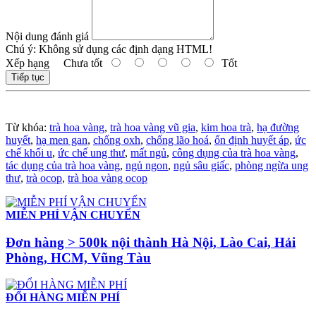
Nội dung đánh giá
Chú ý:
Không sử dụng các định dạng HTML!
Xếp hạng
Chưa tốt
Tốt
Tiếp tục
Từ khóa:
trà hoa vàng
,
trà hoa vàng vũ gia
,
kim hoa trà
,
hạ đường
huyết
,
hạ men gan
,
chống oxh
,
chống lão hoá
,
ổn định huyết áp
,
ức
chế khối u
,
ức chế ung thư
,
mất ngủ
,
công dụng của trà hoa vàng
,
tác dụng của trà hoa vàng
,
ngủ ngon
,
ngủ sâu giấc
,
phòng ngừa ung
thư
,
trà ocop
,
trà hoa vàng ocop
MIỄN PHÍ VẬN CHUYỂN
Đơn hàng > 500k nội thành Hà Nội, Lào Cai, Hải
Phòng, HCM, Vũng Tàu
ĐỔI HÀNG MIỄN PHÍ