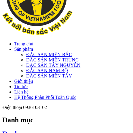
Trang chủ
Sản phẩm
ĐẶC SẢN MIỀN BẮC
ĐẶC SẢN MIỀN TRUNG
ĐẶC SẢN TÂY NGUYÊN
ĐẶC SẢN NAM BỘ
ĐẶC SẢN MIỀN TÂY
Giới thiệu
Tin tức
Liên hệ
Hệ Thống Phân Phối Toàn Quốc
Điện thoại
0936103102
Danh mục