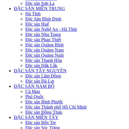
Đặc sản Sơn La
ĐẶC SẢN MIỀN TRUNG
Hà Tĩnh
Đặc Sản Bình Định
Đặc sản Huế
Đặc sản Nghệ An - Hà Tĩnh
Đặc sản Nha Trang
Đặc sản Phan Thiết
Đặc sản Quảng Bình
Đặc sản Quảng Nam
Đặc sản Quảng Ngãi
Đặc sản Thanh Hóa
Đặc sản Đắk Lắk
ĐẶC SẢN TÂY NGUYÊN
Đặc sản Lâm Đồng
Đặc sản Đà Lạt
ĐẶC SẢN NAM BỘ
Cà Mau
Phú Quốc
Đặc sản Bình Phước
Đặc sản Thành phố Hồ Chí Minh
Đặc sản Đồng Tháp
ĐẶC SẢN MIỀN TÂY
Đặc sản Bến Tre
Đặc sản Sóc Trăng