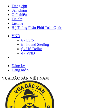
Trang chủ
Sản phẩm
Giới thiệu
Tin tức
Liên hệ
Hệ Thống Phân Phối Toàn Quốc
VND
€ - Euro
£ - Pound Sterling
$ - US Dollar
đ - VND
Đăng ký
Đăng nhập
VUA ĐẶC SẢN VIỆT NAM