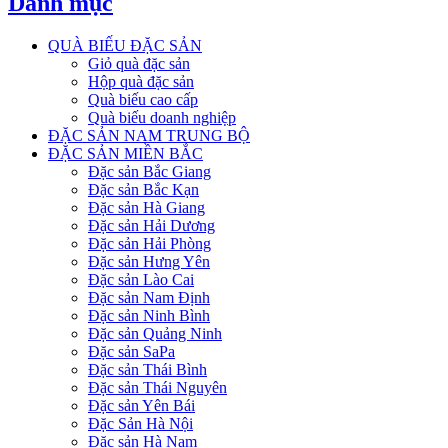
Danh mục
QUÀ BIẾU ĐẶC SẢN
Giỏ quà đặc sản
Hộp quà đặc sản
Quà biếu cao cấp
Quà biếu doanh nghiệp
ĐẶC SẢN NAM TRUNG BỘ
ĐẶC SẢN MIỀN BẮC
Đặc sản Bắc Giang
Đặc sản Bắc Kạn
Đặc sản Hà Giang
Đặc sản Hải Dương
Đặc sản Hải Phòng
Đặc sản Hưng Yên
Đặc sản Lào Cai
Đặc sản Nam Định
Đặc sản Ninh Bình
Đặc sản Quảng Ninh
Đặc sản SaPa
Đặc sản Thái Bình
Đặc sản Thái Nguyên
Đặc sản Yên Bái
Đặc Sản Hà Nội
Đặc sản Hà Nam