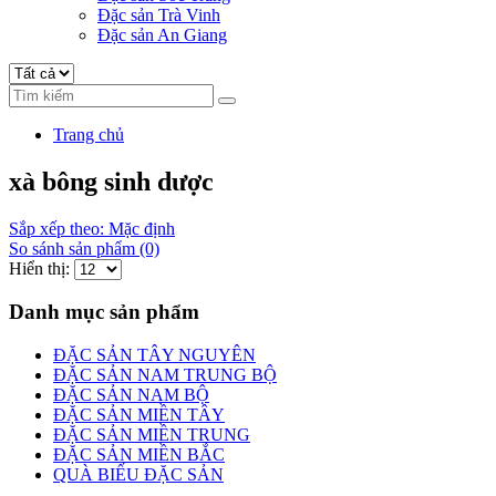
Đặc sản Trà Vinh
Đặc sản An Giang
Trang chủ
xà bông sinh dược
Sắp xếp theo: Mặc định
So sánh sản phẩm (0)
Hiển thị:
Danh mục sản phẩm
ĐẶC SẢN TÂY NGUYÊN
ĐẶC SẢN NAM TRUNG BỘ
ĐẶC SẢN NAM BỘ
ĐẶC SẢN MIỀN TÂY
ĐẶC SẢN MIỀN TRUNG
ĐẶC SẢN MIỀN BẮC
QUÀ BIẾU ĐẶC SẢN