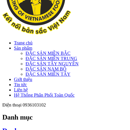
Trang chủ
Sản phẩm
ĐẶC SẢN MIỀN BẮC
ĐẶC SẢN MIỀN TRUNG
ĐẶC SẢN TÂY NGUYÊN
ĐẶC SẢN NAM BỘ
ĐẶC SẢN MIỀN TÂY
Giới thiệu
Tin tức
Liên hệ
Hệ Thống Phân Phối Toàn Quốc
Điện thoại
0936103102
Danh mục