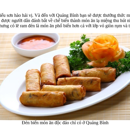
 thiếu sơn hào hải vị. Và đến với Quảng Bình bạn sẽ được thưởng thức
 được người dân đánh bắt về chế biến thành món ăn lạ miệng thu hút n
Nhưng có lẽ ram đẻn là món ăn phổ biển hơn cả với lớp vỏ giòn rụm và 
Đẻn biển món ăn độc đáo chỉ có ở Quảng Bình