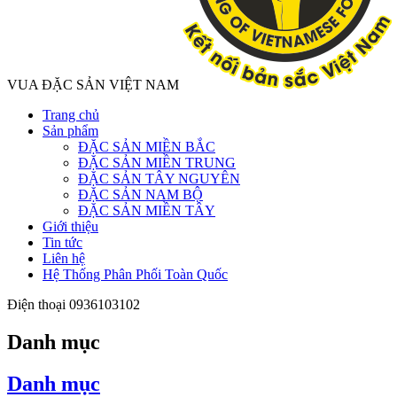
VUA ĐẶC SẢN VIỆT NAM
Trang chủ
Sản phẩm
ĐẶC SẢN MIỀN BẮC
ĐẶC SẢN MIỀN TRUNG
ĐẶC SẢN TÂY NGUYÊN
ĐẶC SẢN NAM BỘ
ĐẶC SẢN MIỀN TÂY
Giới thiệu
Tin tức
Liên hệ
Hệ Thống Phân Phối Toàn Quốc
Điện thoại
0936103102
Danh mục
Danh mục