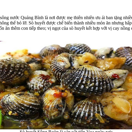
 sông nước Quảng Bình là nơi được mẹ thiên nhiên ưu ái ban tặng nhiều
hông thể bỏ lỡ. Sò huyết được chế biến thành nhiều món ăn nhưng hấp
ốn ăn thêm con tiếp theo; vị ngọt của sò huyết kết hợp với vị cay nồng
Sò huyết Sông Roòn là sản vật tiến Vua ngày xưa