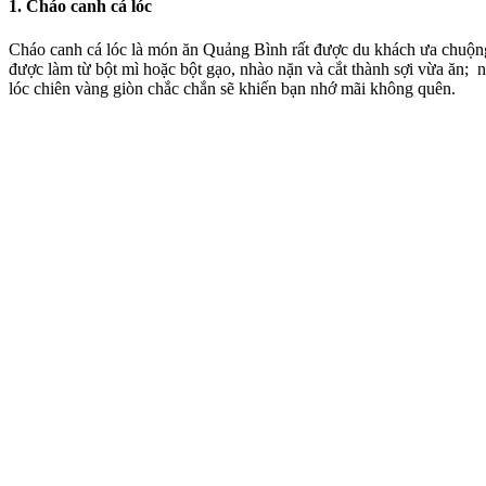
1. Cháo canh cá lóc
Cháo canh cá lóc
là món ăn Quảng Bình rất được du khách ưa chuộng
được làm từ bột mì hoặc bột gạo, nhào nặn và cắt thành sợi vừa ăn; 
lóc chiên vàng giòn chắc chắn sẽ khiến bạn nhớ mãi không quên.