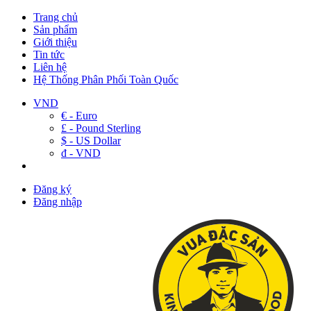
Trang chủ
Sản phẩm
Giới thiệu
Tin tức
Liên hệ
Hệ Thống Phân Phối Toàn Quốc
VND
€ - Euro
£ - Pound Sterling
$ - US Dollar
đ - VND
Đăng ký
Đăng nhập