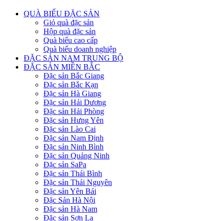
QUÀ BIẾU ĐẶC SẢN
Giỏ quà đặc sản
Hộp quà đặc sản
Quà biếu cao cấp
Quà biếu doanh nghiệp
ĐẶC SẢN NAM TRUNG BỘ
ĐẶC SẢN MIỀN BẮC
Đặc sản Bắc Giang
Đặc sản Bắc Kạn
Đặc sản Hà Giang
Đặc sản Hải Dương
Đặc sản Hải Phòng
Đặc sản Hưng Yên
Đặc sản Lào Cai
Đặc sản Nam Định
Đặc sản Ninh Bình
Đặc sản Quảng Ninh
Đặc sản SaPa
Đặc sản Thái Bình
Đặc sản Thái Nguyên
Đặc sản Yên Bái
Đặc Sản Hà Nội
Đặc sản Hà Nam
Đặc sản Sơn La