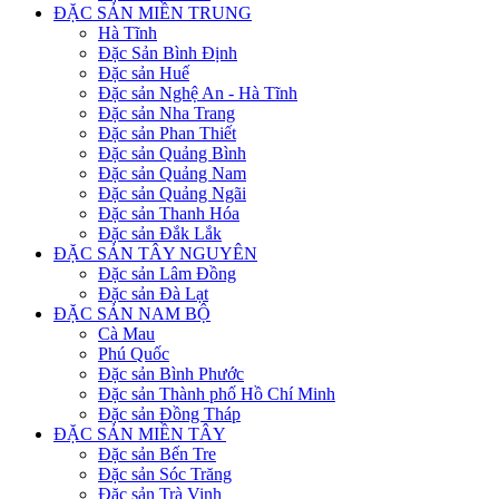
ĐẶC SẢN MIỀN TRUNG
Hà Tĩnh
Đặc Sản Bình Định
Đặc sản Huế
Đặc sản Nghệ An - Hà Tĩnh
Đặc sản Nha Trang
Đặc sản Phan Thiết
Đặc sản Quảng Bình
Đặc sản Quảng Nam
Đặc sản Quảng Ngãi
Đặc sản Thanh Hóa
Đặc sản Đắk Lắk
ĐẶC SẢN TÂY NGUYÊN
Đặc sản Lâm Đồng
Đặc sản Đà Lạt
ĐẶC SẢN NAM BỘ
Cà Mau
Phú Quốc
Đặc sản Bình Phước
Đặc sản Thành phố Hồ Chí Minh
Đặc sản Đồng Tháp
ĐẶC SẢN MIỀN TÂY
Đặc sản Bến Tre
Đặc sản Sóc Trăng
Đặc sản Trà Vinh