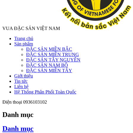
VUA ĐẶC SẢN VIỆT NAM
Trang chủ
Sản phẩm
ĐẶC SẢN MIỀN BẮC
ĐẶC SẢN MIỀN TRUNG
ĐẶC SẢN TÂY NGUYÊN
ĐẶC SẢN NAM BỘ
ĐẶC SẢN MIỀN TÂY
Giới thiệu
Tin tức
Liên hệ
Hệ Thống Phân Phối Toàn Quốc
Điện thoại
0936103102
Danh mục
Danh mục