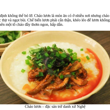
định không thể bỏ lỡ. Cháo lươn là món ăn có ở nhiều nơi nhưng cháo
c thịt và ngọt bùi. Chế biến lươn phải cẩn thận, khéo léo để lươn khô
 nên một tô cháo đầy thơm ngon, hấp dẫn.
Cháo lươn – đặc sản trứ danh xứ Nghệ