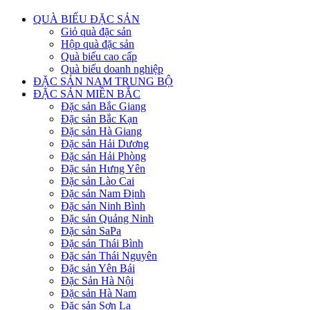
QUÀ BIẾU ĐẶC SẢN
Giỏ quà đặc sản
Hộp quà đặc sản
Quà biếu cao cấp
Quà biếu doanh nghiệp
ĐẶC SẢN NAM TRUNG BỘ
ĐẶC SẢN MIỀN BẮC
Đặc sản Bắc Giang
Đặc sản Bắc Kạn
Đặc sản Hà Giang
Đặc sản Hải Dương
Đặc sản Hải Phòng
Đặc sản Hưng Yên
Đặc sản Lào Cai
Đặc sản Nam Định
Đặc sản Ninh Bình
Đặc sản Quảng Ninh
Đặc sản SaPa
Đặc sản Thái Bình
Đặc sản Thái Nguyên
Đặc sản Yên Bái
Đặc Sản Hà Nội
Đặc sản Hà Nam
Đặc sản Sơn La