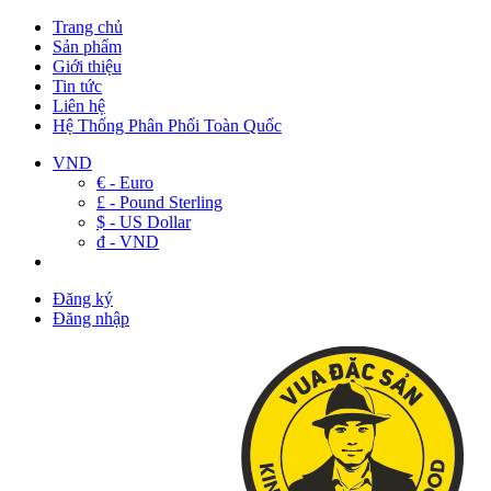
Trang chủ
Sản phẩm
Giới thiệu
Tin tức
Liên hệ
Hệ Thống Phân Phối Toàn Quốc
VND
€ - Euro
£ - Pound Sterling
$ - US Dollar
đ - VND
Đăng ký
Đăng nhập