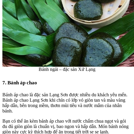
Bánh ngải – đặc sản Xứ Lạng
7. Bánh áp chao
Bánh áp chao là
đặc sản Lạng Sơn
được nhiều du khách yêu mến.
Bánh áp chao Lạng Sơn
khi chín có lớp vỏ giòn tan và màu vàng
hấp dẫn, bên trong mềm, thơm mùi tiêu và nước mắm của nhân
bánh.
Bạn có thể ăn kèm bánh áp chao với nước chấm chua ngọt và gỏi
đu đủ giòn giòn là chuẩn vị, bao ngon và hấp dẫn. Món bánh nóng
giòn này cực kỳ thích hợp để ăn trong tiết trời se se lạnh.