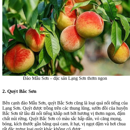
Đào Mẫu Sơn – đặc sản Lạng Sơn thơm ngon
2. Quýt Bắc Sơn
Bên cạnh đào Mẫu Sơn,
quýt Bắc Sơn
cũng là loại quả nổi tiếng của
Lạng Sơn. Quýt được trồng trên các thung lũng, sườn đồi của huyện
Bắc Sơn từ lâu đã nổi tiếng khắp nơi bởi hương vị thơm ngon, đậm
chất núi rừng. Quýt Bắc Sơn có màu sắc hấp dẫn, vỏ căng mọng,
bóng, kích thước gần bằng quả cam, ít hạt, vị ngọt đậm và hơi chua
rất đặc trưng loại quýt khác không có được.