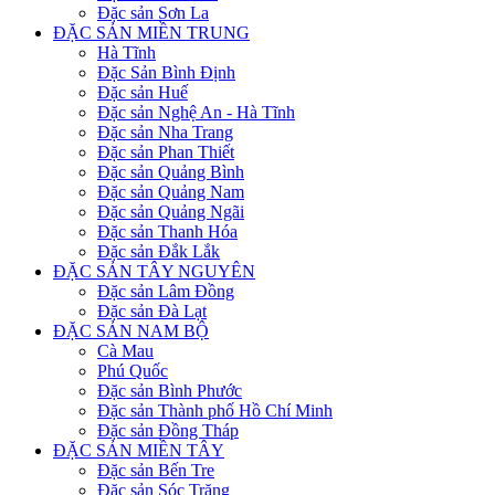
Đặc sản Sơn La
ĐẶC SẢN MIỀN TRUNG
Hà Tĩnh
Đặc Sản Bình Định
Đặc sản Huế
Đặc sản Nghệ An - Hà Tĩnh
Đặc sản Nha Trang
Đặc sản Phan Thiết
Đặc sản Quảng Bình
Đặc sản Quảng Nam
Đặc sản Quảng Ngãi
Đặc sản Thanh Hóa
Đặc sản Đắk Lắk
ĐẶC SẢN TÂY NGUYÊN
Đặc sản Lâm Đồng
Đặc sản Đà Lạt
ĐẶC SẢN NAM BỘ
Cà Mau
Phú Quốc
Đặc sản Bình Phước
Đặc sản Thành phố Hồ Chí Minh
Đặc sản Đồng Tháp
ĐẶC SẢN MIỀN TÂY
Đặc sản Bến Tre
Đặc sản Sóc Trăng