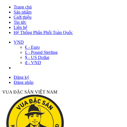
Trang chủ
Sản phẩm
Giới thiệu
Tin tức
Liên hệ
Hệ Thống Phân Phối Toàn Quốc
VND
€ - Euro
£ - Pound Sterling
$ - US Dollar
đ - VND
Đăng ký
Đăng nhập
VUA ĐẶC SẢN VIỆT NAM