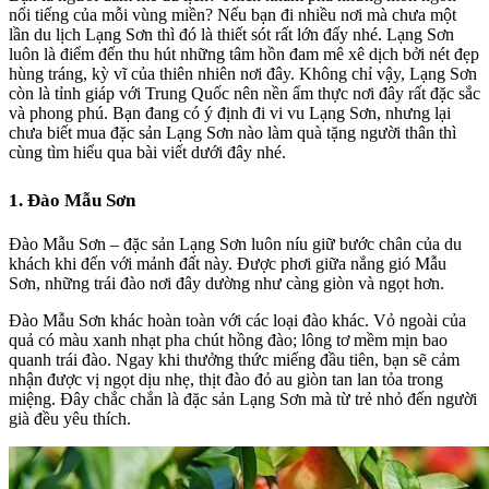
nổi tiếng của mỗi vùng miền? Nếu bạn đi nhiều nơi mà chưa một
lần du lịch Lạng Sơn thì đó là thiết sót rất lớn đấy nhé. Lạng Sơn
luôn là điểm đến thu hút những tâm hồn đam mê xê dịch bởi nét đẹp
hùng tráng, kỳ vĩ của thiên nhiên nơi đây. Không chỉ vậy, Lạng Sơn
còn là tỉnh giáp với Trung Quốc nên nền ẩm thực nơi đây rất đặc sắc
và phong phú. Bạn đang có ý định đi vi vu Lạng Sơn, nhưng lại
chưa biết mua
đặc sản Lạng Sơn
nào làm quà tặng người thân thì
cùng tìm hiểu qua bài viết dưới đây nhé.
1. Đào Mẫu Sơn
Đào Mẫu Sơn –
đặc sản Lạng Sơn
luôn níu giữ bước chân của du
khách khi đến với mảnh đất này. Được phơi giữa nắng gió Mẫu
Sơn, những trái đào nơi đây dường như càng giòn và ngọt hơn.
Đào Mẫu Sơn
khác hoàn toàn với các loại đào khác. Vỏ ngoài của
quả có màu xanh nhạt pha chút hồng đào; lông tơ mềm mịn bao
quanh trái đào. Ngay khi thưởng thức miếng đầu tiên, bạn sẽ cảm
nhận được vị ngọt dịu nhẹ, thịt đào đỏ au giòn tan lan tỏa trong
miệng. Đây chắc chắn là
đặc sản Lạng Sơn
mà từ trẻ nhỏ đến người
già đều yêu thích.