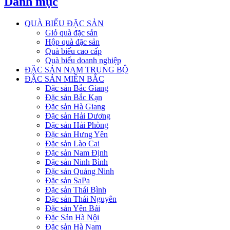
Danh mục
QUÀ BIẾU ĐẶC SẢN
Giỏ quà đặc sản
Hộp quà đặc sản
Quà biếu cao cấp
Quà biếu doanh nghiệp
ĐẶC SẢN NAM TRUNG BỘ
ĐẶC SẢN MIỀN BẮC
Đặc sản Bắc Giang
Đặc sản Bắc Kạn
Đặc sản Hà Giang
Đặc sản Hải Dương
Đặc sản Hải Phòng
Đặc sản Hưng Yên
Đặc sản Lào Cai
Đặc sản Nam Định
Đặc sản Ninh Bình
Đặc sản Quảng Ninh
Đặc sản SaPa
Đặc sản Thái Bình
Đặc sản Thái Nguyên
Đặc sản Yên Bái
Đặc Sản Hà Nội
Đặc sản Hà Nam