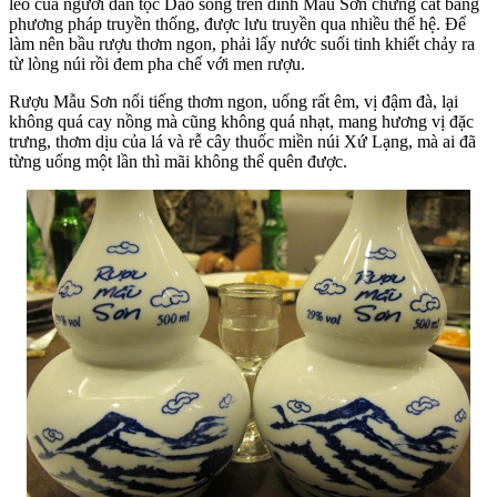
léo của người dân tộc Dao sống trên đỉnh Mẫu Sơn chưng cất bằng
phương pháp truyền thống, được lưu truyền qua nhiều thế hệ. Để
làm nên bầu rượu thơm ngon, phải lấy nước suối tinh khiết chảy ra
từ lòng núi rồi đem pha chế với men rượu.
Rượu Mẫu Sơn
nổi tiếng thơm ngon, uống rất êm, vị đậm đà, lại
không quá cay nồng mà cũng không quá nhạt, mang hương vị đặc
trưng, thơm dịu của lá và rễ cây thuốc miền núi Xứ Lạng, mà ai đã
từng uống một lần thì mãi không thể quên được.