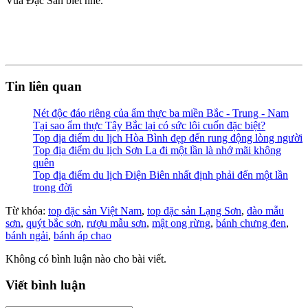
Vua Đặc Sản
biết nhé.
Tin liên quan
Nét độc đáo riêng của ẩm thực ba miền Bắc - Trung - Nam
Tại sao ẩm thực Tây Bắc lại có sức lôi cuốn đặc biệt?
Top địa điểm du lịch Hòa Bình đẹp đến rung động lòng người
Top địa điểm du lịch Sơn La đi một lần là nhớ mãi không
quên
Top địa điểm du lịch Điện Biên nhất định phải đến một lần
trong đời
Từ khóa:
top đặc sản Việt Nam
,
top đặc sản Lạng Sơn
,
đào mẫu
sơn
,
quýt bắc sơn
,
rượu mẫu sơn
,
mật ong rừng
,
bánh chưng đen
,
bánh ngải
,
bánh áp chao
Không có bình luận nào cho bài viết.
Viết bình luận