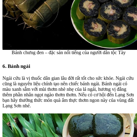
Bánh chưng đen – đặc sản nổi tiếng của người dân tộc Tày
6. Bánh ngải
Ngải cứu là vị thuốc dân gian lâu đời rất tốt cho sức khỏe. Ngải cứu
cũng là nguyên liệu chính tạo nên chiếc bánh ngải.
Bánh ngải
có
màu xanh sẫm với mùi thơm nhè nhẹ của lá ngải, hương vị đắng
thêm phần nhân ngọt ngào thơm thơm. Nếu có cơ hội đến Lạng Sơn
bạn hãy thưởng thức món quà ẩm thực thơm ngon này của vùng đất
Lạng Sơn nhé.