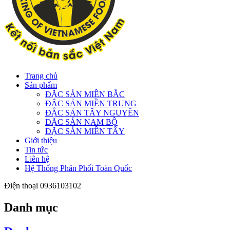
Trang chủ
Sản phẩm
ĐẶC SẢN MIỀN BẮC
ĐẶC SẢN MIỀN TRUNG
ĐẶC SẢN TÂY NGUYÊN
ĐẶC SẢN NAM BỘ
ĐẶC SẢN MIỀN TÂY
Giới thiệu
Tin tức
Liên hệ
Hệ Thống Phân Phối Toàn Quốc
Điện thoại
0936103102
Danh mục