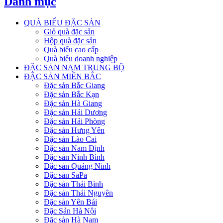
Danh mục
QUÀ BIẾU ĐẶC SẢN
Giỏ quà đặc sản
Hộp quà đặc sản
Quà biếu cao cấp
Quà biếu doanh nghiệp
ĐẶC SẢN NAM TRUNG BỘ
ĐẶC SẢN MIỀN BẮC
Đặc sản Bắc Giang
Đặc sản Bắc Kạn
Đặc sản Hà Giang
Đặc sản Hải Dương
Đặc sản Hải Phòng
Đặc sản Hưng Yên
Đặc sản Lào Cai
Đặc sản Nam Định
Đặc sản Ninh Bình
Đặc sản Quảng Ninh
Đặc sản SaPa
Đặc sản Thái Bình
Đặc sản Thái Nguyên
Đặc sản Yên Bái
Đặc Sản Hà Nội
Đặc sản Hà Nam