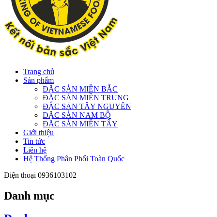
Trang chủ
Sản phẩm
ĐẶC SẢN MIỀN BẮC
ĐẶC SẢN MIỀN TRUNG
ĐẶC SẢN TÂY NGUYÊN
ĐẶC SẢN NAM BỘ
ĐẶC SẢN MIỀN TÂY
Giới thiệu
Tin tức
Liên hệ
Hệ Thống Phân Phối Toàn Quốc
Điện thoại
0936103102
Danh mục