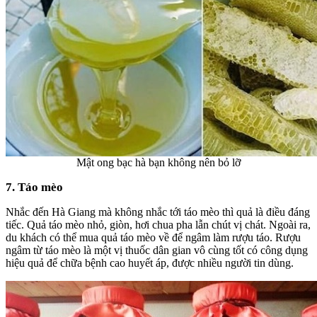
Mật ong bạc hà bạn không nên bỏ lỡ
7. Táo mèo
Nhắc đến Hà Giang mà không nhắc tới
táo mèo
thì quả là điều đáng
tiếc. Quả táo mèo nhỏ, giòn, hơi chua pha lẫn chút vị chát. Ngoài ra,
du khách có thể mua quả táo mèo về để ngâm làm rượu táo. Rượu
ngâm từ táo mèo là một vị thuốc dân gian vô cùng tốt có công dụng
hiệu quả để chữa bệnh cao huyết áp, được nhiều người tin dùng.