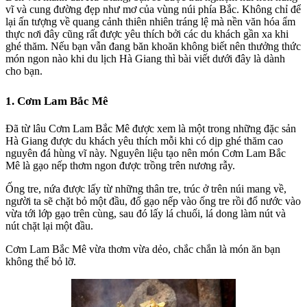
vĩ và cung đường đẹp như mơ của vùng núi phía Bắc. Không chỉ để
lại ấn tượng về quang cảnh thiên nhiên tráng lệ mà nền văn hóa ẩm
thực nơi đây cũng rất được yêu thích bởi các du khách gần xa khi
ghé thăm. Nếu bạn vẫn đang băn khoăn không biết nên thưởng thức
món ngon nào khi du lịch Hà Giang thì bài viết dưới đây là dành
cho bạn.
1. Cơm Lam Bắc Mê
Đã từ lâu
Cơm Lam Bắc Mê
được xem là một trong những
đặc sản
Hà Giang
được du khách yêu thích mỗi khi có dịp ghé thăm cao
nguyên đá hùng vĩ này. Nguyên liệu tạo nên món Cơm Lam Bắc
Mê là gạo nếp thơm ngon được trồng trên nương rẫy.
Ống tre, nứa được lấy từ những thân tre, trúc ở trên núi mang về,
người ta sẽ chặt bỏ một đầu, đổ gạo nếp vào ống tre rồi đổ nước vào
vừa tới lớp gạo trên cùng, sau đó lấy lá chuối, lá dong làm nút và
nút chặt lại một đầu.
Cơm Lam Bắc Mê
vừa thơm vừa dẻo, chắc chắn là món ăn bạn
không thể bỏ lỡ.