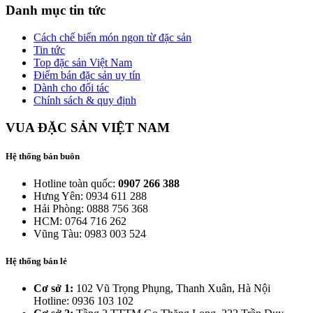
Danh mục tin tức
Cách chế biến món ngon từ đặc sản
Tin tức
Top đặc sản Việt Nam
Điểm bán đặc sản uy tín
Dành cho đối tác
Chính sách & quy định
VUA ĐẶC SẢN VIỆT NAM
Hệ thống bán buôn
Hotline toàn quốc:
0907 266 388
Hưng Yên: 0934 611 288
Hải Phòng: 0888 756 368
HCM: 0764 716 262
Vũng Tàu: 0983 003 524
Hệ thống bán lẻ
Cơ sở 1:
102 Vũ Trọng Phụng, Thanh Xuân, Hà Nội
Hotline: 0936 103 102