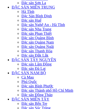
Đặc sản Sơn La
ĐẶC SẢN MIỀN TRUNG
Hà Tĩnh
Đặc Sản Bình Định
Đặc sản Huế
Đặc sản Nghệ An - Hà Tĩnh
Đặc sản Nha Trang
Đặc sản Phan Thiết
Đặc sản Quảng Bình
Đặc sản Quảng Nam
Đặc sản Quảng Ngãi
Đặc sản Thanh Hóa
Đặc sản Đắk Lắk
ĐẶC SẢN TÂY NGUYÊN
Đặc sản Lâm Đồng
Đặc sản Đà Lạt
ĐẶC SẢN NAM BỘ
Cà Mau
Phú Quốc
Đặc sản Bình Phước
Đặc sản Thành phố Hồ Chí Minh
Đặc sản Đồng Tháp
ĐẶC SẢN MIỀN TÂY
Đặc sản Bến Tre
Đặc sản Sóc Trăng