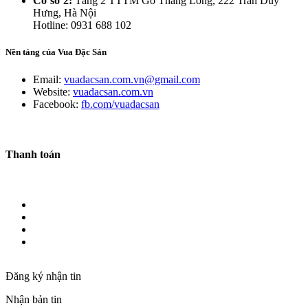
Cơ sở 2:
Tầng 2 TTTM Go Thăng Long, 222 Trần Duy
Hưng, Hà Nội
Hotline: 0931 688 102
Nền tảng của Vua Đặc Sản
Email:
vuadacsan.com.vn@gmail.com
Website:
vuadacsan.com.vn
Facebook:
fb.com/vuadacsan
Thanh toán
Đăng ký nhận tin
Nhận bản tin