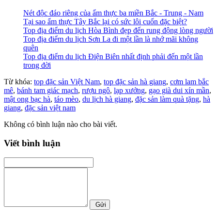
Nét độc đáo riêng của ẩm thực ba miền Bắc - Trung - Nam
Tại sao ẩm thực Tây Bắc lại có sức lôi cuốn đặc biệt?
Top địa điểm du lịch Hòa Bình đẹp đến rung động lòng người
Top địa điểm du lịch Sơn La đi một lần là nhớ mãi không
quên
Top địa điểm du lịch Điện Biên nhất định phải đến một lần
trong đời
Từ khóa:
top đặc sản Việt Nam
,
top đặc sản hà giang
,
cơm lam bắc
mê
,
bánh tam giác mạch
,
rượu ngô
,
lạp xưởng
,
gạo già dui xín mần
,
mật ong bạc hà
,
táo mèo
,
du lịch hà giang
,
đặc sản làm quà tặng
,
hà
giang
,
đặc sản việt nam
Không có bình luận nào cho bài viết.
Viết bình luận
Gửi