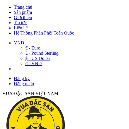
Trang chủ
Sản phẩm
Giới thiệu
Tin tức
Liên hệ
Hệ Thống Phân Phối Toàn Quốc
VND
€ - Euro
£ - Pound Sterling
$ - US Dollar
đ - VND
Đăng ký
Đăng nhập
VUA ĐẶC SẢN VIỆT NAM