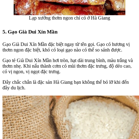
Lạp xưởng thơm ngon chỉ có ở Hà Giang
5. Gạo Già Dui Xín Mần
Gạo Già Dui Xín Mần
đặc biệt ngay từ tên gọi. Gạo có hương vị
thơm ngon đặc biệt, khó có loại gạo nào có thể so sánh được.
Gạo tẻ Già Dui Xín Mần hơi tròn, hạt dài trung bình, màu trắng và
thơm nhẹ. Khi nấu thành cơm có mùi thơm đặc trưng, độ dẻo cao,
có vị ngon, vị ngọt đặc trưng.
Đây chắc chắn là
đặc sản Hà Giang
bạn không thể bỏ lỡ khi đến
đây du lịch.