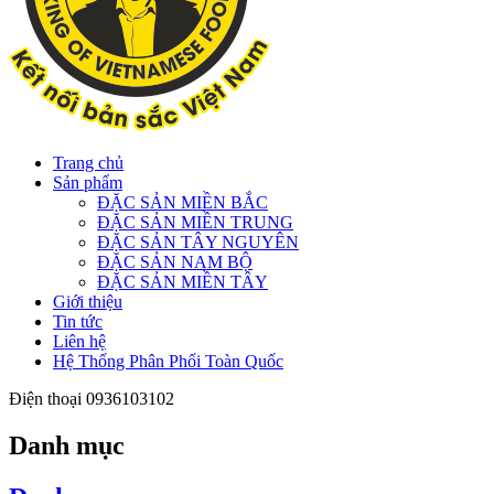
Trang chủ
Sản phẩm
ĐẶC SẢN MIỀN BẮC
ĐẶC SẢN MIỀN TRUNG
ĐẶC SẢN TÂY NGUYÊN
ĐẶC SẢN NAM BỘ
ĐẶC SẢN MIỀN TÂY
Giới thiệu
Tin tức
Liên hệ
Hệ Thống Phân Phối Toàn Quốc
Điện thoại
0936103102
Danh mục