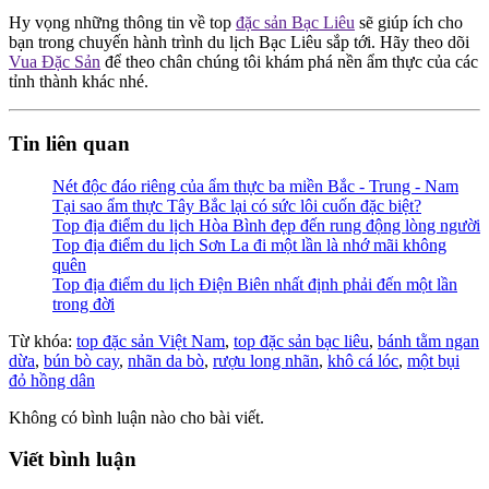
Hy vọng những thông tin về top
đặc sản Bạc Liêu
sẽ giúp ích cho
bạn trong chuyến hành trình du lịch Bạc Liêu sắp tới. Hãy theo dõi
Vua Đặc Sản
để theo chân chúng tôi khám phá nền ẩm thực của các
tỉnh thành khác nhé.
Tin liên quan
Nét độc đáo riêng của ẩm thực ba miền Bắc - Trung - Nam
Tại sao ẩm thực Tây Bắc lại có sức lôi cuốn đặc biệt?
Top địa điểm du lịch Hòa Bình đẹp đến rung động lòng người
Top địa điểm du lịch Sơn La đi một lần là nhớ mãi không
quên
Top địa điểm du lịch Điện Biên nhất định phải đến một lần
trong đời
Từ khóa:
top đặc sản Việt Nam
,
top đặc sản bạc liêu
,
bánh tằm ngan
dừa
,
bún bò cay
,
nhãn da bò
,
rượu long nhãn
,
khô cá lóc
,
một bụi
đỏ hồng dân
Không có bình luận nào cho bài viết.
Viết bình luận