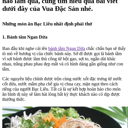
nào làm quà, cùng tìm hiểu qua bài viết
dưới đây của Vua Đặc Sản nhé.
Những món ăn Bạc Liêu nhất định phải thử
1. Bánh tằm Ngan Dừa
Ban đầu khi nghe cái tên
bánh tằm Ngan Dừa
chắc chắn bạn sẽ thấy
tò mò về hương vị của chiếc bánh này. Sở dĩ được gọi là bánh tằm
vì sợi bánh được làm thủ công từ bột gạo, sợi to, ngắn dài khác
nhau, trắng phau phau đẹp mắt và có hình dáng gần giống như con
tằm.
Các nguyên liệu chính được trộn cùng nước xốt đặc trưng từ nước
cốt dừa, nước mắm pha chế gia vị chua cay, mặn ngọt theo cách
riêng của người Bạc Liêu. Tất cả là sự kết hợp hoàn hảo cho món
ăn bình dị này sẽ làm hài lòng bất kỳ thực khách nào có dịp được
thưởng thức.