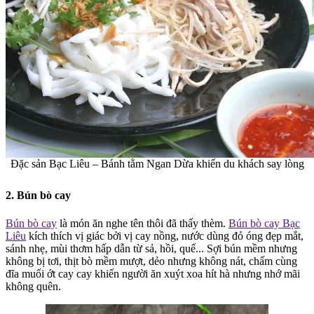
Đặc sản Bạc Liêu – Bánh tằm Ngan Dừa khiến du khách say lòng
2. Bún bò cay
Bún bò cay
là món ăn nghe tên thôi đã thấy thèm.
Bún bò cay Bạc
Liêu
kích thích vị giác bởi vị cay nồng, nước dùng đỏ óng đẹp mắt,
sánh nhẹ, mùi thơm hấp dẫn từ sả, hồi, quế... Sợi bún mềm nhưng
không bị tơi, thịt bò mềm mượt, dẻo nhưng không nát, chấm cùng
đĩa muối ớt cay cay khiến người ăn xuýt xoa hít hà nhưng nhớ mãi
không quên.