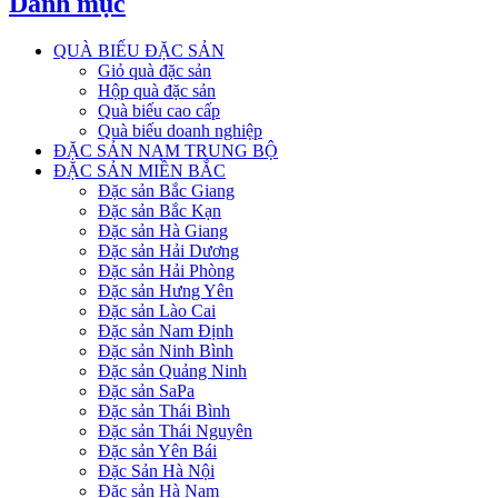
Danh mục
QUÀ BIẾU ĐẶC SẢN
Giỏ quà đặc sản
Hộp quà đặc sản
Quà biếu cao cấp
Quà biếu doanh nghiệp
ĐẶC SẢN NAM TRUNG BỘ
ĐẶC SẢN MIỀN BẮC
Đặc sản Bắc Giang
Đặc sản Bắc Kạn
Đặc sản Hà Giang
Đặc sản Hải Dương
Đặc sản Hải Phòng
Đặc sản Hưng Yên
Đặc sản Lào Cai
Đặc sản Nam Định
Đặc sản Ninh Bình
Đặc sản Quảng Ninh
Đặc sản SaPa
Đặc sản Thái Bình
Đặc sản Thái Nguyên
Đặc sản Yên Bái
Đặc Sản Hà Nội
Đặc sản Hà Nam