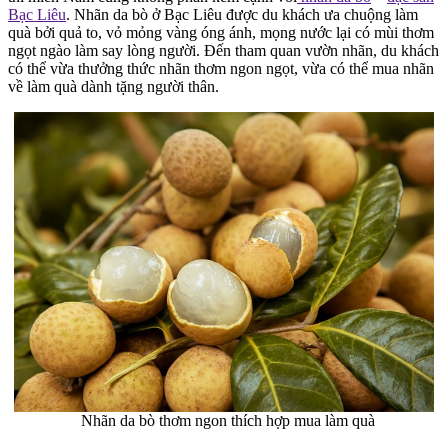
Bạc Liêu
. Nhãn da bò ở Bạc Liêu được du khách ưa chuộng làm
quà bởi quả to, vỏ mỏng vàng óng ánh, mọng nước lại có mùi thơm
ngọt ngào làm say lòng người. Đến tham quan vườn nhãn, du khách
có thể vừa thưởng thức nhãn thơm ngon ngọt, vừa có thể mua nhãn
về làm quà dành tặng người thân.
Nhãn da bò thơm ngon thích hợp mua làm quà