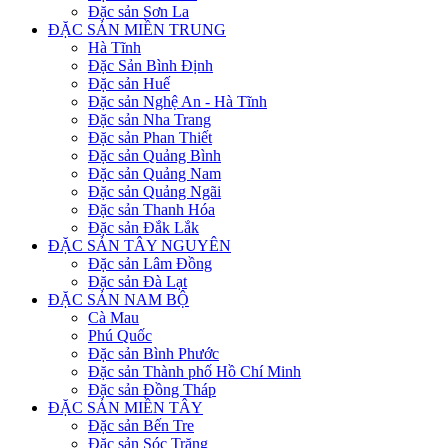
Đặc sản Sơn La
ĐẶC SẢN MIỀN TRUNG
Hà Tĩnh
Đặc Sản Bình Định
Đặc sản Huế
Đặc sản Nghệ An - Hà Tĩnh
Đặc sản Nha Trang
Đặc sản Phan Thiết
Đặc sản Quảng Bình
Đặc sản Quảng Nam
Đặc sản Quảng Ngãi
Đặc sản Thanh Hóa
Đặc sản Đắk Lắk
ĐẶC SẢN TÂY NGUYÊN
Đặc sản Lâm Đồng
Đặc sản Đà Lạt
ĐẶC SẢN NAM BỘ
Cà Mau
Phú Quốc
Đặc sản Bình Phước
Đặc sản Thành phố Hồ Chí Minh
Đặc sản Đồng Tháp
ĐẶC SẢN MIỀN TÂY
Đặc sản Bến Tre
Đặc sản Sóc Trăng