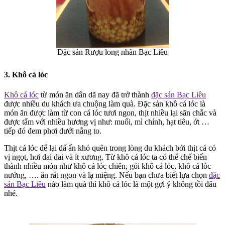
Đặc sản Rượu long nhãn Bạc Liêu
3. Khô cá lóc
Khô cá lóc
từ món ăn dân dã nay đã trở thành
đặc sản Bạc Liêu
được nhiều du khách ưa chuộng làm quà. Đặc sản khô cá lóc là
món ăn được làm từ con cá lóc tươi ngon, thịt nhiều lại săn chắc và
được tẩm với nhiều hương vị như: muối, mì chính, hạt tiêu, ớt …
tiếp đó đem phơi dưới nắng to.
Thịt cá lóc để lại dấ ấn khó quên trong lòng du khách bởi thịt cá có
vị ngọt, hơi dai dai và ít xương. Từ khô cá lóc ta có thể chế biến
thành nhiều món như khô cá lóc chiên, gỏi khô cá lóc, khô cá lóc
nướng, …. ăn rất ngon và lạ miệng. Nếu bạn chưa biết lựa chọn
đặc
sản Bạc Liêu
nào làm quà thì khô cá lóc là một gợi ý không tồi đâu
nhé.