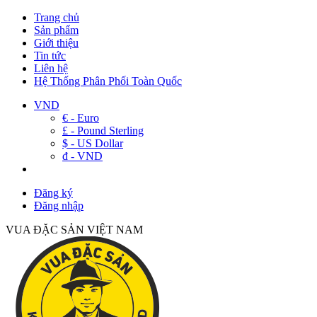
Trang chủ
Sản phẩm
Giới thiệu
Tin tức
Liên hệ
Hệ Thống Phân Phối Toàn Quốc
VND
€ - Euro
£ - Pound Sterling
$ - US Dollar
đ - VND
Đăng ký
Đăng nhập
VUA ĐẶC SẢN VIỆT NAM