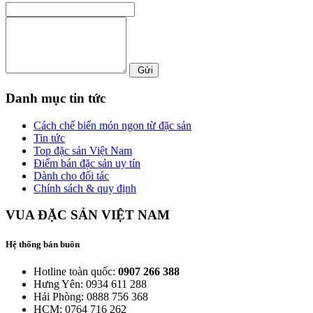
Gửi
Danh mục tin tức
Cách chế biến món ngon từ đặc sản
Tin tức
Top đặc sản Việt Nam
Điểm bán đặc sản uy tín
Dành cho đối tác
Chính sách & quy định
VUA ĐẶC SẢN VIỆT NAM
Hệ thống bán buôn
Hotline toàn quốc:
0907 266 388
Hưng Yên: 0934 611 288
Hải Phòng: 0888 756 368
HCM: 0764 716 262