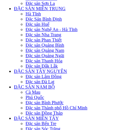
Đặc sản Sơn La
ĐẶC SẢN MIỀN TRUNG
Hà Tĩnh
Đặc Sản Bình Định
Đặc sản Huế
Đặc sản Nghệ An - Hà Tĩnh
Đặc sản Nha Trang
Đặc sản Phan Thiết
Đặc sản Quảng Bình
Đặc sản Quảng Nam
Đặc sản Quảng Ngãi
Đặc sản Thanh Hóa
Đặc sản Đắk Lắk
ĐẶC SẢN TÂY NGUYÊN
Đặc sản Lâm Đồng
Đặc sản Đà Lạt
ĐẶC SẢN NAM BỘ
Cà Mau
Phú Quốc
Đặc sản Bình Phước
Đặc sản Thành phố Hồ Chí Minh
Đặc sản Đồng Tháp
ĐẶC SẢN MIỀN TÂY
Đặc sản Bến Tre
Đặc sản Sóc Trăng