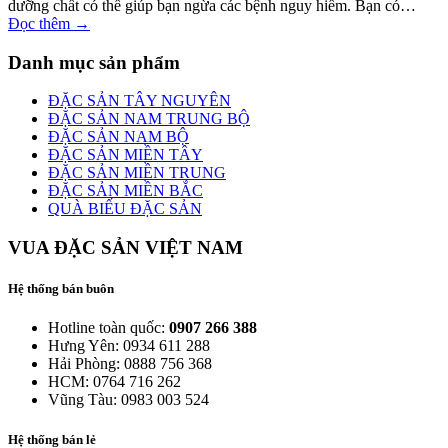
dưỡng chất có thể giúp bạn ngừa các bệnh nguy hiểm. Bạn có…
Đọc thêm →
Danh mục sản phẩm
ĐẶC SẢN TÂY NGUYÊN
ĐẶC SẢN NAM TRUNG BỘ
ĐẶC SẢN NAM BỘ
ĐẶC SẢN MIỀN TÂY
ĐẶC SẢN MIỀN TRUNG
ĐẶC SẢN MIỀN BẮC
QUÀ BIẾU ĐẶC SẢN
VUA ĐẶC SẢN VIỆT NAM
Hệ thống bán buôn
Hotline toàn quốc:
0907 266 388
Hưng Yên: 0934 611 288
Hải Phòng: 0888 756 368
HCM: 0764 716 262
Vũng Tàu: 0983 003 524
Hệ thống bán lẻ