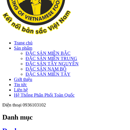
Trang chủ
Sản phẩm
ĐẶC SẢN MIỀN BẮC
ĐẶC SẢN MIỀN TRUNG
ĐẶC SẢN TÂY NGUYÊN
ĐẶC SẢN NAM BỘ
ĐẶC SẢN MIỀN TÂY
Giới thiệu
Tin tức
Liên hệ
Hệ Thống Phân Phối Toàn Quốc
Điện thoại
0936103102
Danh mục