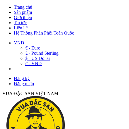
Trang chủ
Sản phẩm
Giới thiệu
Tin tức
Liên hệ
Hệ Thống Phân Phối Toàn Quốc
VND
€ - Euro
£ - Pound Sterling
$ - US Dollar
đ - VND
Đăng ký
Đăng nhập
VUA ĐẶC SẢN VIỆT NAM