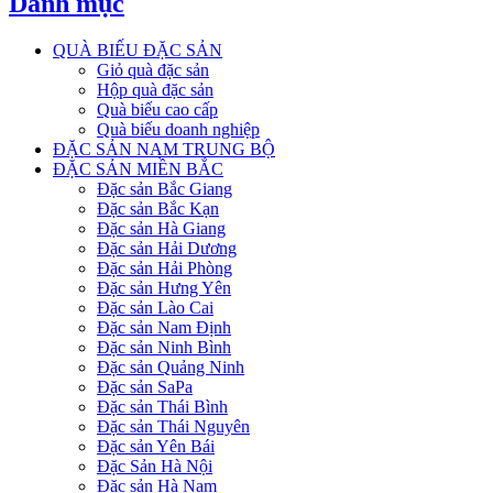
Danh mục
QUÀ BIẾU ĐẶC SẢN
Giỏ quà đặc sản
Hộp quà đặc sản
Quà biếu cao cấp
Quà biếu doanh nghiệp
ĐẶC SẢN NAM TRUNG BỘ
ĐẶC SẢN MIỀN BẮC
Đặc sản Bắc Giang
Đặc sản Bắc Kạn
Đặc sản Hà Giang
Đặc sản Hải Dương
Đặc sản Hải Phòng
Đặc sản Hưng Yên
Đặc sản Lào Cai
Đặc sản Nam Định
Đặc sản Ninh Bình
Đặc sản Quảng Ninh
Đặc sản SaPa
Đặc sản Thái Bình
Đặc sản Thái Nguyên
Đặc sản Yên Bái
Đặc Sản Hà Nội
Đặc sản Hà Nam