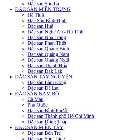
Đặc sản Sơn La
ĐẶC SẢN MIỀN TRUNG
Hà Tĩnh
Đặc Sản Bình Định
Đặc sản Huế
Đặc sản Nghệ An - Hà Tĩnh
Đặc sản Nha Trang
Đặc sản Phan Thiết
Đặc sản Quảng Bình
Đặc sản Quảng Nam
Đặc sản Quảng Ngãi
Đặc sản Thanh Hóa
Đặc sản Đắk Lắk
ĐẶC SẢN TÂY NGUYÊN
Đặc sản Lâm Đồng
Đặc sản Đà Lạt
ĐẶC SẢN NAM BỘ
Cà Mau
Phú Quốc
Đặc sản Bình Phước
Đặc sản Thành phố Hồ Chí Minh
Đặc sản Đồng Tháp
ĐẶC SẢN MIỀN TÂY
Đặc sản Bến Tre
Đặc sản Sóc Trăng