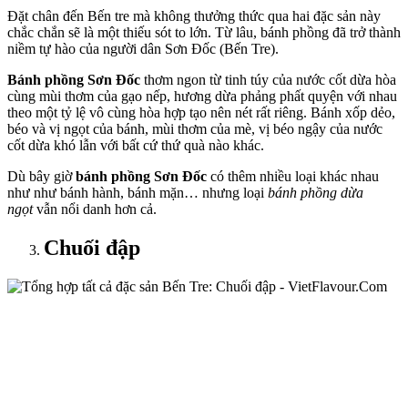
Đặt chân đến Bến tre mà không thưởng thức qua hai đặc sản này
chắc chắn sẽ là một thiếu sót to lớn. Từ lâu, bánh phồng đã trở thành
niềm tự hào của người dân Sơn Đốc (Bến Tre).
Bánh phồng Sơn Đốc
thơm ngon từ tinh túy của nước cốt dừa hòa
cùng mùi thơm của gạo nếp, hương dừa phảng phất quyện với nhau
theo một tỷ lệ vô cùng hòa hợp tạo nên nét rất riêng. Bánh xốp dẻo,
béo và vị ngọt của bánh, mùi thơm của mè, vị béo ngậy của nước
cốt dừa khó lẫn với bất cứ thứ quà nào khác.
Dù bây giờ
bánh phồng Sơn Đốc
có thêm nhiều loại khác nhau
như như bánh hành, bánh mặn… nhưng loại
bánh phồng dừa
ngọt
vẫn nổi danh hơn cả.
Chuối đập