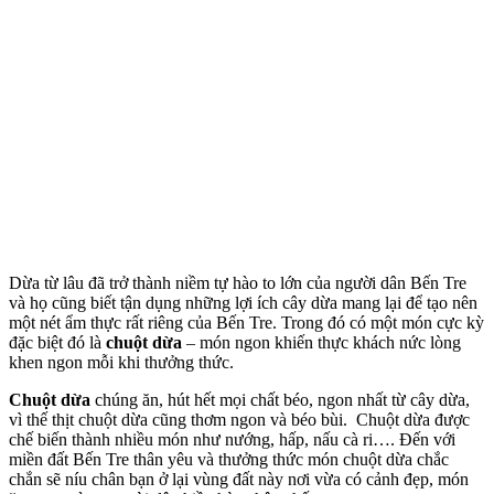
Dừa từ lâu đã trở thành niềm tự hào to lớn của người dân Bến Tre
và họ cũng biết tận dụng những lợi ích cây dừa mang lại để tạo nên
một nét ẩm thực rất riêng của Bến Tre. Trong đó có một món cực kỳ
đặc biệt đó là
chuột dừa
– món ngon khiến thực khách nức lòng
khen ngon mỗi khi thưởng thức.
Chuột dừa
chúng ăn, hút hết mọi chất béo, ngon nhất từ cây dừa,
vì thế thịt chuột dừa cũng thơm ngon và béo bùi. Chuột dừa được
chế biến thành nhiều món như nướng, hấp, nấu cà ri…. Đến với
miền đất Bến Tre thân yêu và thưởng thức món chuột dừa chắc
chắn sẽ níu chân bạn ở lại vùng đất này nơi vừa có cảnh đẹp, món