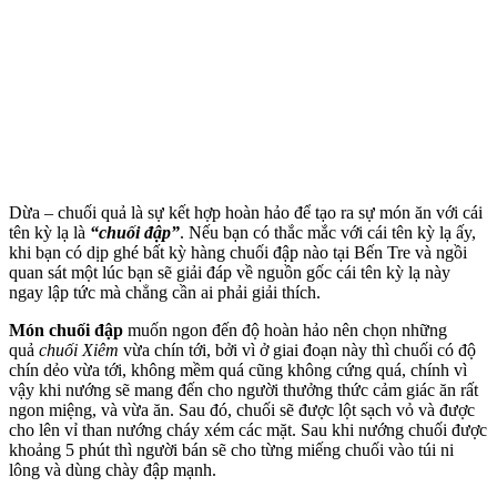
Dừa – chuối quả là sự kết hợp hoàn hảo để tạo ra sự món ăn với cái
tên kỳ lạ là
“chuối đập”
. Nếu bạn có thắc mắc với cái tên kỳ lạ ấy,
khi bạn có dịp ghé bất kỳ hàng chuối đập nào tại Bến Tre và ngồi
quan sát một lúc bạn sẽ giải đáp về nguồn gốc cái tên kỳ lạ này
ngay lập tức mà chẳng cần ai phải giải thích.
Món chuối đập
muốn ngon đến độ hoàn hảo nên chọn những
quả
chuối Xiêm
vừa chín tới, bởi vì ở giai đoạn này thì chuối có độ
chín dẻo vừa tới, không mềm quá cũng không cứng quá, chính vì
vậy khi nướng sẽ mang đến cho người thưởng thức cảm giác ăn rất
ngon miệng, và vừa ăn. Sau đó, chuối sẽ được lột sạch vỏ và được
cho lên vỉ than nướng cháy xém các mặt. Sau khi nướng chuối được
khoảng 5 phút thì người bán sẽ cho từng miếng chuối vào túi ni
lông và dùng chày đập mạnh.