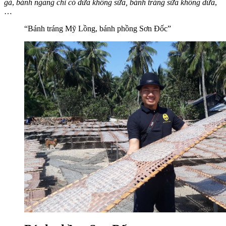
gà
,
bánh ngang chỉ có dừa không sữa,
bánh tráng sữa không dừa
,
…
“Bánh tráng Mỹ Lồng, bánh phồng Sơn Đốc”