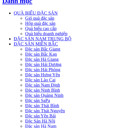
Danh mục
QUÀ BIẾU ĐẶC SẢN
Giỏ quà đặc sản
Hộp quà đặc sản
Quà biếu cao cấp
Quà biếu doanh nghiệp
ĐẶC SẢN NAM TRUNG BỘ
ĐẶC SẢN MIỀN BẮC
Đặc sản Bắc Giang
Đặc sản Bắc Kạn
Đặc sản Hà Giang
Đặc sản Hải Dương
Đặc sản Hải Phòng
Đặc sản Hưng Yên
Đặc sản Lào Cai
Đặc sản Nam Định
Đặc sản Ninh Bình
Đặc sản Quảng Ninh
Đặc sản SaPa
Đặc sản Thái Bình
Đặc sản Thái Nguyên
Đặc sản Yên Bái
Đặc Sản Hà Nội
Đặc sản Hà Nam