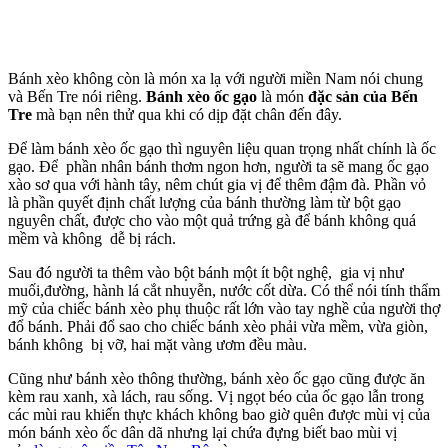
Bánh xèo không còn là món xa lạ với người miền Nam nói chung
và Bến Tre nói riêng.
Bánh xèo ốc gạo
là món
đặc sản của Bến
Tre
mà bạn nên thử qua khi có dịp đặt chân đến đây.
Để làm bánh xèo ốc gạo thì nguyên liệu quan trọng nhất chính là ốc
gạo. Để phần nhân bánh thơm ngon hơn, người ta sẽ mang ốc gạo
xào sơ qua với hành tây, nêm chút gia vị để thêm đậm đà. Phần vỏ
là phần quyết định chất lượng của bánh thường làm từ bột gạo
nguyên chất, được cho vào một quả trứng gà để bánh không quá
mềm và không dễ bị rách.
Sau đó người ta thêm vào bột bánh một ít bột nghệ, gia vị như
muối,đường, hành lá cắt nhuyễn, nước cốt dừa. Có thể nói tính thẩm
mỹ của chiếc bánh xèo phụ thuộc rất lớn vào tay nghề của người thợ
đổ bánh. Phải đổ sao cho chiếc bánh xèo phải vừa mềm, vừa giòn,
bánh không bị vỡ, hai mặt vàng ươm đều màu.
Cũng như bánh xèo thông thường, bánh xèo ốc gạo cũng được ăn
kèm rau xanh, xà lách, rau sống. Vị ngọt béo của ốc gạo lẫn trong
các mùi rau khiến thực khách không bao giờ quên được mùi vị của
món bánh xèo ốc dân dã nhưng lại chứa đựng biết bao mùi vị