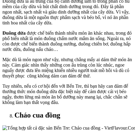
Đuông dừa là ấu trùng của bọ cánh dương làm tổ trong phần cổ hủ
mềm của cây dừa và hút chất dinh dưỡng trong đó. Đây là phần
ngon nhất, sạch nhất và giàu dinh dưỡng nhất của cây dừa. Vì vậy,
đuông dừa là một nguồn thực phẩm sạch và béo bổ, vì nó ăn phần
tinh hoa nhất của cây dừa.
Đuông dừa
được chế biến thành nhiều món ăn khác nhau, trong đó
phổ biến nhất là món đuông chấm nước mắm ăn sống. Ngoài ra, nó
còn được chế biến thành đuông nướng, đuông chiên bơ, đuông hấp
nước dừa, đuông nấu cháo…
Mặc dù là món ngon như vậy, nhưng chẳng mấy ai dám thử món ăn
này. Cảm giác nhìn thấy những con ấu trùng còn lúc nhúc, ngoe
nguẩy được đưa lên miệng khiến nhiều người toát mồ hôi và dù có
thuyết phục cũng không dám can đảm để thử.
Tuy nhiên, nếu có cơ hội đến với Bến Tre, thì bạn hãy can đảm để
thưởng thức món đuông dừa đặc biệt này để cảm được cái vị béo
ngậy, thơm lừng mà món ăn bổ dưỡng này mang lại, chắc chắn sẽ
không làm bạn thất vọng đâu.
Cháo cua đồng