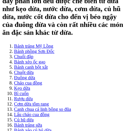
đây phần lớn đều được chế biến từ dừa
như kẹo dừa, nước dừa, cơm dừa, củ hũ
dừa, nước cốt dừa cho đến vị béo ngậy
của đuông dừa và còn rất nhiều các món
ăn đặc sản khác từ dừa.
Bánh tráng Mỹ Lồng
Bánh phồng Sơn Đốc
Chuối đập
Bánh xèo ốc gạo
Bánh canh bột xắt
Chuột dừa
Đuông dừa
Cháo cua đồng
Kẹo dừa
Bì cuốn
Rượu dừa
Cơm dừa tôm rang
Canh chua cá linh bông so đũa
Lẩu cháo cua đồng
Củ hũ dừa
Bánh tráng sữa
Bánh xèo củ hủ dừa