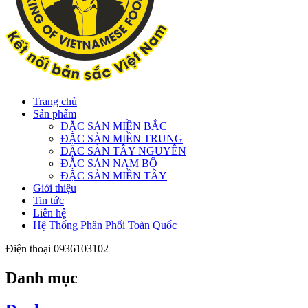
Trang chủ
Sản phẩm
ĐẶC SẢN MIỀN BẮC
ĐẶC SẢN MIỀN TRUNG
ĐẶC SẢN TÂY NGUYÊN
ĐẶC SẢN NAM BỘ
ĐẶC SẢN MIỀN TÂY
Giới thiệu
Tin tức
Liên hệ
Hệ Thống Phân Phối Toàn Quốc
Điện thoại
0936103102
Danh mục