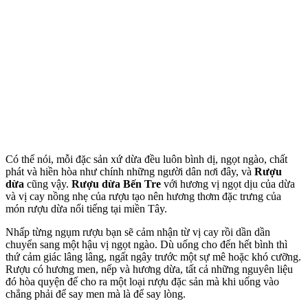
Có thể nói, mỗi đặc sản xứ dừa đều luôn bình dị, ngọt ngào, chất
phát và hiền hòa như chính những người dân nơi đây, và
Rượu
dừa
cũng vậy.
Rượu dừa Bến Tre
với hương vị ngọt dịu của dừa
và vị cay nồng nhẹ của rượu tạo nên hương thơm đặc trưng của
món rượu dừa nổi tiếng tại miền Tây.
Nhấp từng ngụm rượu bạn sẽ cảm nhận từ vị cay rồi dần dần
chuyển sang một hậu vị ngọt ngào. Dù uống cho đến hết bình thì
thứ cảm giác lâng lâng, ngất ngây trước một sự mê hoặc khó cưỡng.
Rượu có hương men, nếp và hương dừa, tất cả những nguyên liệu
đó hòa quyện để cho ra một loại rượu đặc sản mà khi uống vào
chẳng phải để say men mà là để say lòng.