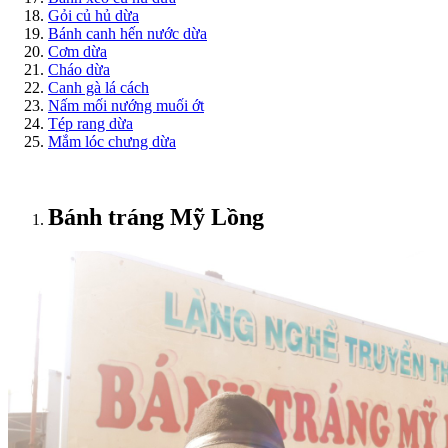
Gỏi củ hủ dừa
Bánh canh hến nước dừa
Cơm dừa
Cháo dừa
Canh gà lá cách
Nấm mối nướng muối ớt
Tép rang dừa
Mắm lóc chưng dừa
Bánh tráng Mỹ Lồng