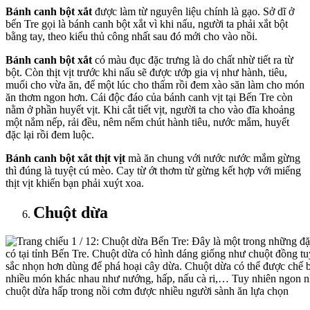
Bánh canh bột xắt
được làm từ nguyên liệu chính là gạo. Sở dĩ ở
bến Tre gọi là bánh canh bột xắt vì khi nấu, người ta phải xắt bột
bằng tay, theo kiểu thủ công nhất sau đó mới cho vào nồi.
Bánh canh bột xắt
có màu đục đặc trưng là do chất nhừ tiết ra từ
bột. Còn thịt vịt trước khi nấu sẽ được ướp gia vị như hành, tiêu,
muối cho vừa ăn, để một lúc cho thấm rồi đem xào săn làm cho món
ăn thơm ngon hơn. Cái độc đáo của bánh canh vịt tại Bến Tre còn
nằm ở phần huyết vịt. Khi cắt tiết vịt, người ta cho vào đĩa khoảng
một nắm nếp, rải đều, nêm nếm chút hành tiêu, nước mắm, huyết
đặc lại rồi đem luộc.
Bánh canh bột xắt thịt vịt
mà ăn chung với nước nước mắm gừng
thì đúng là tuyệt cú mèo. Cay từ ớt thơm từ gừng kết hợp với miếng
thịt vịt khiến bạn phải xuýt xoa.
Chuột dừa