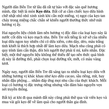
Người dân Bến Tre từ lâu đã rất tự hào với đặc sản quê hương
mình, đặc biệt là món
Kẹo dừa
. Bất cứ ai cầm chiếc kẹo dừa hình
chữ nhật nhỏ nhỏ xinh xinh khi cắn một miếng, vị ngọt của kẹo tan
chảy trong miệng chắc chắn sẽ khiến người thưởng thức nhớ mãi
hương vị ấy.
Hai nguyên liệu chính làm nên hương vị độc đáo của loại kẹo này là
nước cốt dừa và kẹo mạch nha. Bến Tre nổi tiếng là xứ sở của nhiều
loại dừa ngon tuy nhiên chỉ có dừa xiêm, cơm dày, dẻo, màu trắng
tinh khiết là thích hợp nhất để làm kẹo dừa. Mạch nha cũng phải có
quy trình làm cẩn thận, đòi hỏi người thợ phải tỉ mỉ, kiên nhẫn. Đặc
biệt, một thứ nguyên liệu không thể thiếu để tạo nên thức quà bình
dị này là đường thô, phải chọn loại đường tốt, mới, có màu vàng
tươi.
Ngày nay, người dân Bến Tre đã sáng tạo ra nhiều loại kẹo dừa với
những hương vị khác khau như
kẹo dừa cacao
, sầu riêng, mít, hay
nhân đậu phộng… nhằm đáp ứng mọi nhu cầu của thực khách. Mỗi
loại có hương vị đặc trưng riêng nhưng vẫn đảm bảo nguyên vẹn
nét truyền thống.
Bất kỳ ai khi đi qua mảnh đất này cũng phải thử qua vài viên kẹo và
mua vài gói kẹo để về làm quà cho người thân gia đình.