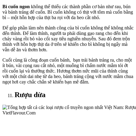
Bì cuốn ngon
không thể thiếu các thành phần cơ bản như rau, bún
và bánh tráng để cuốn. Bì cuốn không có thịt với tôm mà cuốn bằng
bì – một hỗn hợp của thịt ba rọi với da heo cắt nhỏ.
Để góp phần làm nên thành công của bì cuốn không thể không nhắc
đến thính. Để làm thính, người ta phải dùng gạo rang cho đến khi
cháy vàng rồi bỏ vào cối xay tiêu nghiền nhuyễn. Sau đó đem trộn
thính với hỗn hợp thịt da ở trên sẽ khiến cho bì không bị ngấy mà
vẫn dễ ăn và thơm hơn.
Cuối cùng là công đoạn cuốn bánh, bạn trải bánh tráng ra, cho một
ít bún, vài cọng rau cắt nhỏ, một muỗng bì chấm nước mắm tỏi ớt
rồi cuốn lại và thưởng thức. Hương thơm nức mũi của thính cùng
với một chút dai nhẹ từ da heo, bánh tráng cộng với nước mắm chua
ngọt hơi cay chắc chắn sẽ khiến bạn mê đắm.
Rượu dừa