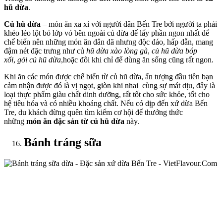
hũ dừa
.
Củ hũ dừa
– món ăn xa xỉ với người dân Bến Tre bởi người ta phải
khéo léo lột bỏ lớp vỏ bên ngoài củ dừa để lấy phần ngon nhất để
chế biến nên những món ăn dân dã nhưng độc đáo, hấp dẫn, mang
đậm nét đặc trưng như củ
hũ dừa xào lòng gà
,
củ hũ dừa bóp
xổi
,
gỏi củ hũ dừa
,hoặc đôi khi chỉ để dùng ăn sống cũng rất ngon.
Khi ăn các món được chế biến từ củ hũ dừa, ấn tượng đầu tiên bạn
cảm nhận được đó là vị ngọt, giòn khi nhai cùng sự mát dịu, đây là
loại thực phẩm giàu chất dinh dưỡng, rất tốt cho sức khỏe, tốt cho
hệ tiêu hóa và có nhiều khoáng chất. Nếu có dịp đến xứ dừa Bến
Tre, du khách đừng quên tìm kiếm cơ hội để thưởng thức
những
món ăn đặc sản từ củ hũ dừa
này.
Bánh tráng sữa