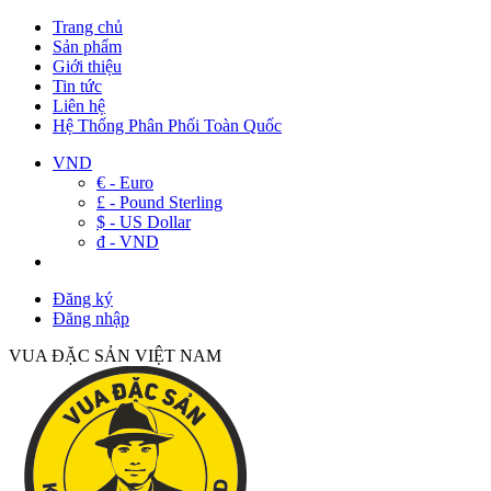
Trang chủ
Sản phẩm
Giới thiệu
Tin tức
Liên hệ
Hệ Thống Phân Phối Toàn Quốc
VND
€ - Euro
£ - Pound Sterling
$ - US Dollar
đ - VND
Đăng ký
Đăng nhập
VUA ĐẶC SẢN VIỆT NAM