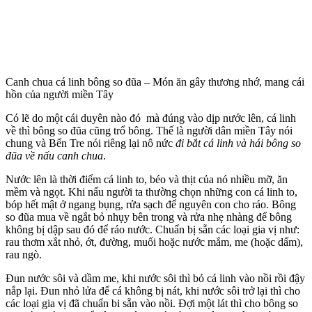
Canh chua cá linh bông so đũa – Món ăn gây thương nhớ, mang cái
hồn của người miền Tây
Có lẽ do một cái duyên nào đó mà đúng vào dịp nước lên, cá linh
về thì bông so đũa cũng trổ bông. Thế là người dân miền Tây nói
chung và Bến Tre nói riêng lại nô nức
đi bắt cá linh và hái bông so
đũa về nấu canh chua
.
Nước lên là thời điểm cá linh to, béo và thịt của nó nhiều mỡ, ăn
mềm và ngọt. Khi nấu người ta thường chọn những con cá linh to,
bóp hết mật ở ngang bụng, rửa sạch để nguyên con cho ráo. Bông
so đũa mua về ngắt bỏ nhụy bên trong và rửa nhẹ nhàng để bông
không bị dập sau đó để ráo nước. Chuẩn bị sẵn các loại gia vị như:
rau thơm xắt nhỏ, ớt, đường, muối hoặc nước mắm, me (hoặc dấm),
rau ngò.
Đun nước sôi và dầm me, khi nước sôi thì bỏ cá linh vào nồi rồi đậy
nắp lại. Đun nhỏ lửa để cá không bị nát, khi nước sôi trở lại thì cho
các loại gia vị đã chuẩn bi sẵn vào nồi. Đợi một lát thì cho bông so