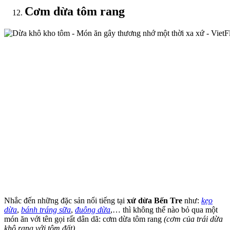
Cơm dừa tôm rang
Nhắc đến những đặc sản nổi tiếng tại
xứ dừa Bến Tre
như:
kẹo
dừa
,
bánh tráng sữa
,
đuông dừa
,… thì không thể nào bỏ qua một
món ăn với tên gọi rất dân dã: cơm dừa tôm rang
(cơm của trái dừa
khô rang với tôm đất)
.