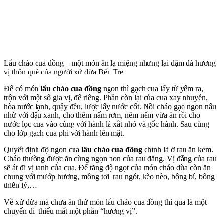
Lẩu cháo cua đồng – một món ăn lạ miệng nhưng lại đậm đà hương
vị thôn quê của người xứ dừa Bến Tre
Để có món
lẩu cháo cua đồng
ngon thì gạch cua lấy từ yếm ra,
trộn với một số gia vị, để riêng. Phần còn lại của cua xay nhuyễn,
hòa nước lạnh, quậy đều, lược lấy nước cốt. Nồi cháo gạo ngon nấu
nhừ với đậu xanh, cho thêm nấm rơm, nêm nếm vừa ăn rồi cho
nước lọc cua vào cùng với hành lá xắt nhỏ và gốc hành. Sau cùng
cho lớp gạch cua phi với hành lên mặt.
Quyết định độ ngon của
lẩu cháo cua đồng
chính là ở rau ăn kèm.
Cháo thường được ăn cùng ngọn non của rau đắng. Vị đắng của rau
sẽ át đi vị tanh của cua. Để tăng độ ngọt của món cháo dừa còn ăn
chung với mướp hương, mồng tơi, rau ngót, kèo nèo, bông bí, bông
thiên lý,…
Về xứ dừa mà chưa ăn thử món lẩu cháo cua đồng thì quả là một
chuyến đi thiếu mất một phần “hương vị”.