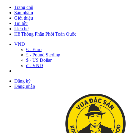
Trang chủ
Sản phẩm
Giới thiệu
Tin tức
Liên hệ
Hệ Thống Phân Phối Toàn Quốc
VND
€ - Euro
£ - Pound Sterling
$ - US Dollar
đ - VND
Đăng ký
Đăng nhập