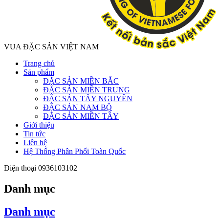
VUA ĐẶC SẢN VIỆT NAM
Trang chủ
Sản phẩm
ĐẶC SẢN MIỀN BẮC
ĐẶC SẢN MIỀN TRUNG
ĐẶC SẢN TÂY NGUYÊN
ĐẶC SẢN NAM BỘ
ĐẶC SẢN MIỀN TÂY
Giới thiệu
Tin tức
Liên hệ
Hệ Thống Phân Phối Toàn Quốc
Điện thoại
0936103102
Danh mục
Danh mục