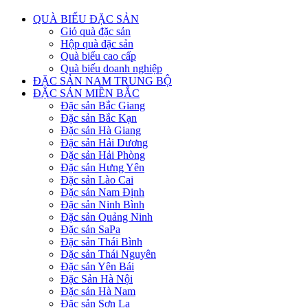
QUÀ BIẾU ĐẶC SẢN
Giỏ quà đặc sản
Hộp quà đặc sản
Quà biếu cao cấp
Quà biếu doanh nghiệp
ĐẶC SẢN NAM TRUNG BỘ
ĐẶC SẢN MIỀN BẮC
Đặc sản Bắc Giang
Đặc sản Bắc Kạn
Đặc sản Hà Giang
Đặc sản Hải Dương
Đặc sản Hải Phòng
Đặc sản Hưng Yên
Đặc sản Lào Cai
Đặc sản Nam Định
Đặc sản Ninh Bình
Đặc sản Quảng Ninh
Đặc sản SaPa
Đặc sản Thái Bình
Đặc sản Thái Nguyên
Đặc sản Yên Bái
Đặc Sản Hà Nội
Đặc sản Hà Nam
Đặc sản Sơn La