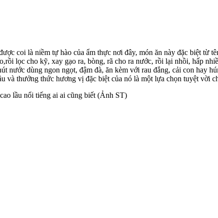
ợc coi là niềm tự hào của ẩm thực nơi đây, món ăn này đặc biệt từ tên
o,rồi lọc cho kỹ, xay gạo ra, bòng, rã cho ra nước, rồi lại nhồi, hấp 
 chút nước dùng ngon ngọt, đậm đà, ăn kèm với rau đắng, cải con hay hú
u và thưởng thức hương vị đặc biệt của nó là một lựa chọn tuyệt vời c