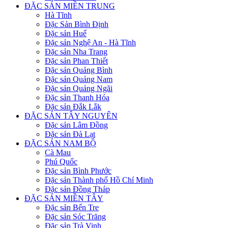
ĐẶC SẢN MIỀN TRUNG
Hà Tĩnh
Đặc Sản Bình Định
Đặc sản Huế
Đặc sản Nghệ An - Hà Tĩnh
Đặc sản Nha Trang
Đặc sản Phan Thiết
Đặc sản Quảng Bình
Đặc sản Quảng Nam
Đặc sản Quảng Ngãi
Đặc sản Thanh Hóa
Đặc sản Đắk Lắk
ĐẶC SẢN TÂY NGUYÊN
Đặc sản Lâm Đồng
Đặc sản Đà Lạt
ĐẶC SẢN NAM BỘ
Cà Mau
Phú Quốc
Đặc sản Bình Phước
Đặc sản Thành phố Hồ Chí Minh
Đặc sản Đồng Tháp
ĐẶC SẢN MIỀN TÂY
Đặc sản Bến Tre
Đặc sản Sóc Trăng
Đặc sản Trà Vinh