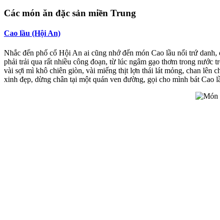
Các món ăn đặc sản miền Trung
Cao lầu (Hội An)
Nhắc đến phố cổ Hội An ai cũng nhớ đến món Cao lầu nổi trứ danh, đư
phải trải qua rất nhiều công đoạn, từ lúc ngâm gạo thơm trong nước tr
vài sợi mì khô chiên giòn, vài miếng thịt lợn thái lát mỏng, chan lên
xinh đẹp, dừng chân tại một quán ven đường, gọi cho mình bát Cao lầ