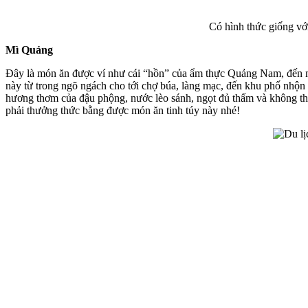
Có hình thức giống vớ
Mì Quảng
Đây là món ăn được ví như cái “hồn” của ẩm thực Quảng Nam, đến mi
này từ trong ngõ ngách cho tới chợ búa, làng mạc, đến khu phố nhộn n
hương thơm của đậu phộng, nước lèo sánh, ngọt đủ thấm và không thể 
phải thưởng thức bằng được món ăn tinh túy này nhé!