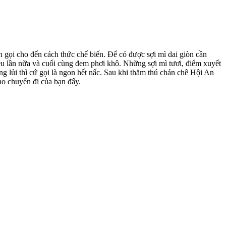
 gọi cho đến cách thức chế biến. Để có được sợi mì dai giòn cần
nhiều lần nữa và cuối cùng đem phơi khô. Những sợi mì tươi, điểm xuyết
ng lủi thì cứ gọi là ngon hết nấc. Sau khi thăm thú chán chê Hội An
ho chuyến đi của bạn đấy.