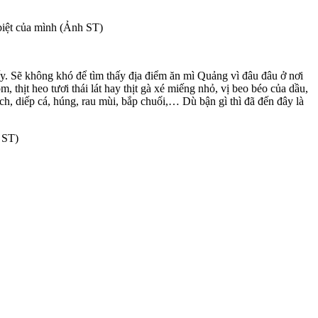
biệt của mình (Ảnh ST)
. Sẽ không khó để tìm thấy địa điểm ăn mì Quảng vì đâu đâu ở nơi
thịt heo tươi thái lát hay thịt gà xé miếng nhỏ, vị beo béo của dầu,
h, diếp cá, húng, rau mùi, bắp chuối,… Dù bận gì thì đã đến đây là