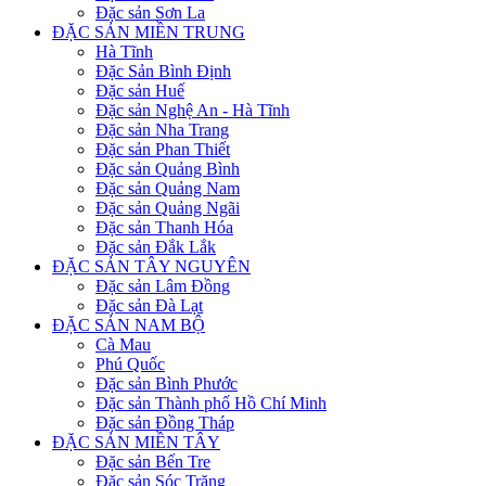
Đặc sản Sơn La
ĐẶC SẢN MIỀN TRUNG
Hà Tĩnh
Đặc Sản Bình Định
Đặc sản Huế
Đặc sản Nghệ An - Hà Tĩnh
Đặc sản Nha Trang
Đặc sản Phan Thiết
Đặc sản Quảng Bình
Đặc sản Quảng Nam
Đặc sản Quảng Ngãi
Đặc sản Thanh Hóa
Đặc sản Đắk Lắk
ĐẶC SẢN TÂY NGUYÊN
Đặc sản Lâm Đồng
Đặc sản Đà Lạt
ĐẶC SẢN NAM BỘ
Cà Mau
Phú Quốc
Đặc sản Bình Phước
Đặc sản Thành phố Hồ Chí Minh
Đặc sản Đồng Tháp
ĐẶC SẢN MIỀN TÂY
Đặc sản Bến Tre
Đặc sản Sóc Trăng