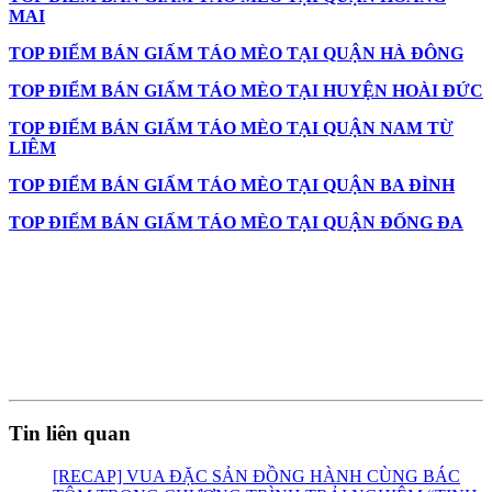
MAI
TOP ĐIỂM BÁN GIẤM TÁO MÈO TẠI QUẬN HÀ ĐÔNG
TOP ĐIỂM BÁN GIẤM TÁO MÈO TẠI HUYỆN HOÀI ĐỨC
TOP ĐIỂM BÁN GIẤM TÁO MÈO TẠI QUẬN NAM TỪ
LIÊM
TOP ĐIỂM BÁN GIẤM TÁO MÈO TẠI QUẬN BA ĐÌNH
TOP ĐIỂM BÁN GIẤM TÁO MÈO TẠI QUẬN ĐỐNG ĐA
Tin liên quan
[RECAP] VUA ĐẶC SẢN ĐỒNG HÀNH CÙNG BÁC