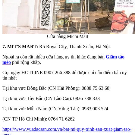
Cửa hàng Michi Mart
7. MIT'S MART:
R5 Royal City, Thanh Xuân, Hà Nội.
Ngoài ra còn rất nhiều cửa hàng uy tín khác đang bán
Giấm táo
mèo
phủ rộng khắp.
Gọi ngay HOTLINE 0907 266 388 để được chỉ dẫn điểm bán uy
tín nhất
Tại khu vực Đông Bắc (CN Hải Phòng): 0888 75 63 68
Tại khu vực Tây Bắc (CN Lào Cai): 0836 738 333
Tại khu vực Miền Nam (CN Vũng Tàu): 0983 003 524
(CN TP Hồ Chí Minh): 0764 71 6262
https://www.vuadacsan.com.vn/bat-mi-quy-trinh-san-xuat-giam-tao-
meo