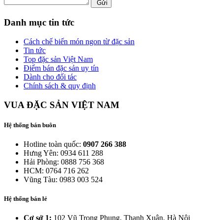
Gửi
Danh mục tin tức
Cách chế biến món ngon từ đặc sản
Tin tức
Top đặc sản Việt Nam
Điểm bán đặc sản uy tín
Dành cho đối tác
Chính sách & quy định
VUA ĐẶC SẢN VIỆT NAM
Hệ thống bán buôn
Hotline toàn quốc:
0907 266 388
Hưng Yên: 0934 611 288
Hải Phòng: 0888 756 368
HCM: 0764 716 262
Vũng Tàu: 0983 003 524
Hệ thống bán lẻ
Cơ sở 1:
102 Vũ Trọng Phụng, Thanh Xuân, Hà Nội