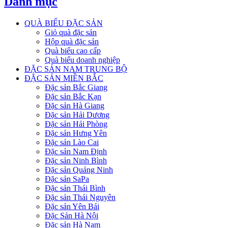
Danh mục
QUÀ BIẾU ĐẶC SẢN
Giỏ quà đặc sản
Hộp quà đặc sản
Quà biếu cao cấp
Quà biếu doanh nghiệp
ĐẶC SẢN NAM TRUNG BỘ
ĐẶC SẢN MIỀN BẮC
Đặc sản Bắc Giang
Đặc sản Bắc Kạn
Đặc sản Hà Giang
Đặc sản Hải Dương
Đặc sản Hải Phòng
Đặc sản Hưng Yên
Đặc sản Lào Cai
Đặc sản Nam Định
Đặc sản Ninh Bình
Đặc sản Quảng Ninh
Đặc sản SaPa
Đặc sản Thái Bình
Đặc sản Thái Nguyên
Đặc sản Yên Bái
Đặc Sản Hà Nội
Đặc sản Hà Nam