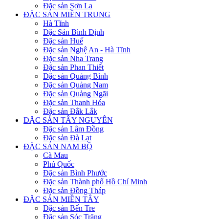
Đặc sản Sơn La
ĐẶC SẢN MIỀN TRUNG
Hà Tĩnh
Đặc Sản Bình Định
Đặc sản Huế
Đặc sản Nghệ An - Hà Tĩnh
Đặc sản Nha Trang
Đặc sản Phan Thiết
Đặc sản Quảng Bình
Đặc sản Quảng Nam
Đặc sản Quảng Ngãi
Đặc sản Thanh Hóa
Đặc sản Đắk Lắk
ĐẶC SẢN TÂY NGUYÊN
Đặc sản Lâm Đồng
Đặc sản Đà Lạt
ĐẶC SẢN NAM BỘ
Cà Mau
Phú Quốc
Đặc sản Bình Phước
Đặc sản Thành phố Hồ Chí Minh
Đặc sản Đồng Tháp
ĐẶC SẢN MIỀN TÂY
Đặc sản Bến Tre
Đặc sản Sóc Trăng