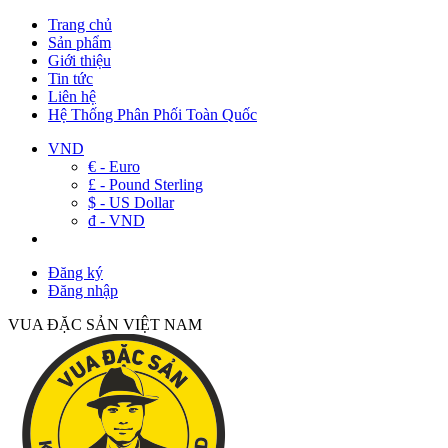
Trang chủ
Sản phẩm
Giới thiệu
Tin tức
Liên hệ
Hệ Thống Phân Phối Toàn Quốc
VND
€ - Euro
£ - Pound Sterling
$ - US Dollar
đ - VND
Đăng ký
Đăng nhập
VUA ĐẶC SẢN VIỆT NAM