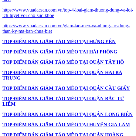
https://www.vuadacsan.com.vn/top-4-loai-giam-thuong-dung-va-loi-
ich-tuyet-voi-cho-suc-khoe
https://www.vuadacsan.com.vn/giam-tao-meo-va-nhung-tac-dung-
than-ky-ma-ban-chua-biet
TOP ĐIỂM BÁN GIẤM TÁO MÈO TẠI HƯNG YÊN
TOP ĐIỂM BÁN GIẤM TÁO MÈO TẠI HẢI PHÒNG
TOP ĐIỂM BÁN GIẤM TÁO MÈO TẠI QUẬN TÂY HỒ
TOP ĐIỂM BÁN GIẤM TÁO MÈO TẠI QUẬN HAI BÀ
TRƯNG
TOP ĐIỂM BÁN GIẤM TÁO MÈO TẠI QUẬN CẦU GIẤY
TOP ĐIỂM BÁN GIẤM TÁO MÈO TẠI QUẬN BẮC TỪ
LIÊM
TOP ĐIỂM BÁN GIẤM TÁO MÈO TẠI QUẬN LONG BIÊN
TOP ĐIỂM BÁN GIẤM TÁO MÈO TẠI HUYỆN GIA LÂM
TOP ĐIỂM BÁN GIẤM TÁO MÈO TẠI QUẬN HOÀNG