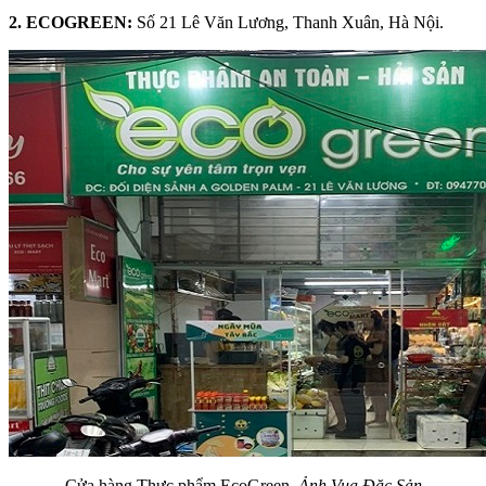
2. ECOGREEN:
Số 21 Lê Văn Lương, Thanh Xuân, Hà Nội.
Cửa hàng Thực phẩm EcoGreen.
Ảnh Vua Đặc Sản