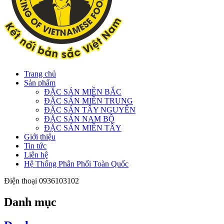
Trang chủ
Sản phẩm
ĐẶC SẢN MIỀN BẮC
ĐẶC SẢN MIỀN TRUNG
ĐẶC SẢN TÂY NGUYÊN
ĐẶC SẢN NAM BỘ
ĐẶC SẢN MIỀN TÂY
Giới thiệu
Tin tức
Liên hệ
Hệ Thống Phân Phối Toàn Quốc
Điện thoại
0936103102
Danh mục