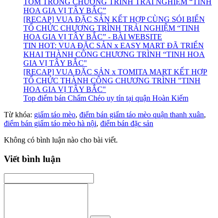
TÔM TRONG CHƯƠNG TRÌNH TRẢI NGHIỆM “TINH
HOA GIA VỊ TÂY BẮC”
[RECAP] VUA ĐẶC SẢN KẾT HỢP CÙNG SÓI BIỂN
TỔ CHỨC CHƯƠNG TRÌNH TRẢI NGHIỆM “TINH
HOA GIA VỊ TÂY BẮC” - BÀI WEBSITE
TIN HOT: VUA ĐẶC SẢN x EASY MART ĐÃ TRIỂN
KHAI THÀNH CÔNG CHƯƠNG TRÌNH “TINH HOA
GIA VỊ TÂY BẮC"
[RECAP] VUA ĐẶC SẢN x TOMITA MART KẾT HỢP
TỔ CHỨC THÀNH CÔNG CHƯƠNG TRÌNH "TINH
HOA GIA VỊ TÂY BẮC"
Top điểm bán Chẩm Chéo uy tín tại quận Hoàn Kiếm
Từ khóa:
giấm táo mèo
,
điểm bán giấm táo mèo quận thanh xuân
,
điểm bán giấm táo mèo hà nội
,
điểm bán đặc sản
Không có bình luận nào cho bài viết.
Viết bình luận