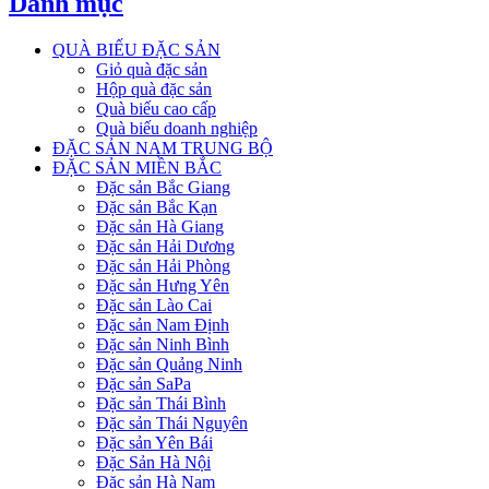
Danh mục
QUÀ BIẾU ĐẶC SẢN
Giỏ quà đặc sản
Hộp quà đặc sản
Quà biếu cao cấp
Quà biếu doanh nghiệp
ĐẶC SẢN NAM TRUNG BỘ
ĐẶC SẢN MIỀN BẮC
Đặc sản Bắc Giang
Đặc sản Bắc Kạn
Đặc sản Hà Giang
Đặc sản Hải Dương
Đặc sản Hải Phòng
Đặc sản Hưng Yên
Đặc sản Lào Cai
Đặc sản Nam Định
Đặc sản Ninh Bình
Đặc sản Quảng Ninh
Đặc sản SaPa
Đặc sản Thái Bình
Đặc sản Thái Nguyên
Đặc sản Yên Bái
Đặc Sản Hà Nội
Đặc sản Hà Nam