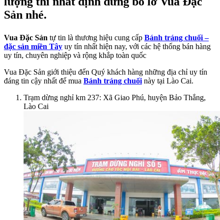
lượng thì nhất định đừng bỏ lỡ Vua Đặc
Sản nhé.
Vua Đặc Sản
tự tin là thương hiệu cung cấp
Bánh tráng chuối –
đặc sản miền Tây
uy tín nhất hiện nay, với các hệ thống bán hàng
uy tín, chuyên nghiệp và rộng khắp toàn quốc
Vua Đặc Sản giới thiệu đến Quý khách hàng những địa chỉ uy tín
đáng tin cậy nhất để mua
Bánh tráng chuối
này tại Lào Cai.
Trạm dừng nghỉ km 237: Xã Giao Phú, huyện Bảo Thắng,
Lào Cai