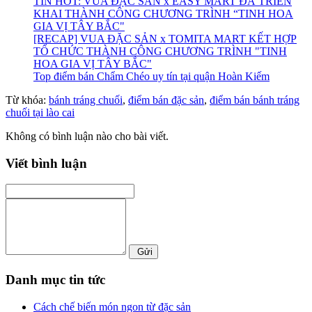
TIN HOT: VUA ĐẶC SẢN x EASY MART ĐÃ TRIỂN
KHAI THÀNH CÔNG CHƯƠNG TRÌNH “TINH HOA
GIA VỊ TÂY BẮC"
[RECAP] VUA ĐẶC SẢN x TOMITA MART KẾT HỢP
TỔ CHỨC THÀNH CÔNG CHƯƠNG TRÌNH "TINH
HOA GIA VỊ TÂY BẮC"
Top điểm bán Chẩm Chéo uy tín tại quận Hoàn Kiếm
Từ khóa:
bánh tráng chuối
,
điểm bán đặc sản
,
điểm bán bánh tráng
chuối tại lào cai
Không có bình luận nào cho bài viết.
Viết bình luận
Gửi
Danh mục tin tức
Cách chế biến món ngon từ đặc sản