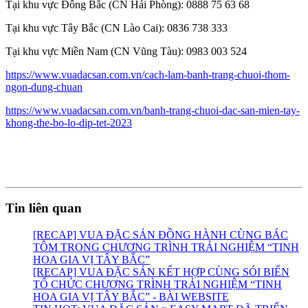
Tại khu vực Đông Bắc (CN Hải Phòng): 0888 75 63 68
Tại khu vực Tây Bắc (CN Lào Cai): 0836 738 333
Tại khu vực Miền Nam (CN Vũng Tàu): 0983 003 524
https://www.vuadacsan.com.vn/cach-lam-banh-trang-chuoi-thom-
ngon-dung-chuan
https://www.vuadacsan.com.vn/banh-trang-chuoi-dac-san-mien-tay-
khong-the-bo-lo-dip-tet-2023
Tin liên quan
[RECAP] VUA ĐẶC SẢN ĐỒNG HÀNH CÙNG BÁC
TÔM TRONG CHƯƠNG TRÌNH TRẢI NGHIỆM “TINH
HOA GIA VỊ TÂY BẮC”
[RECAP] VUA ĐẶC SẢN KẾT HỢP CÙNG SÓI BIỂN
TỔ CHỨC CHƯƠNG TRÌNH TRẢI NGHIỆM “TINH
HOA GIA VỊ TÂY BẮC” - BÀI WEBSITE