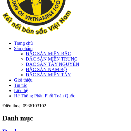
Trang chủ
Sản phẩm
ĐẶC SẢN MIỀN BẮC
ĐẶC SẢN MIỀN TRUNG
ĐẶC SẢN TÂY NGUYÊN
ĐẶC SẢN NAM BỘ
ĐẶC SẢN MIỀN TÂY
Giới thiệu
Tin tức
Liên hệ
Hệ Thống Phân Phối Toàn Quốc
Điện thoại
0936103102
Danh mục