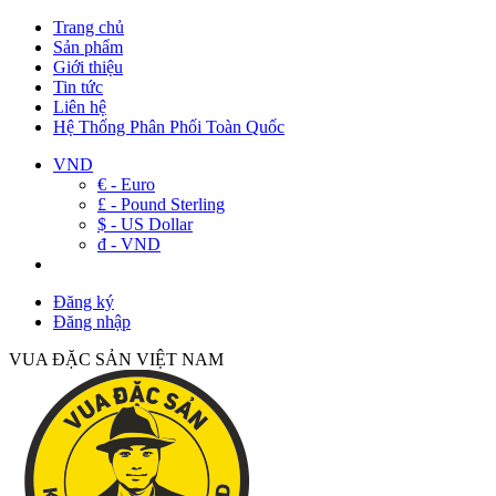
Trang chủ
Sản phẩm
Giới thiệu
Tin tức
Liên hệ
Hệ Thống Phân Phối Toàn Quốc
VND
€ - Euro
£ - Pound Sterling
$ - US Dollar
đ - VND
Đăng ký
Đăng nhập
VUA ĐẶC SẢN VIỆT NAM