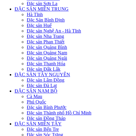
Đặc sản Sơn La
ĐẶC SẢN MIỀN TRUNG
Hà Tĩnh
Đặc Sản Bình Định
Đặc sản Huế
Đặc sản Nghệ An - Hà Tĩnh
Đặc sản Nha Trang
Đặc sản Phan Thiết
Đặc sản Quảng Bình
Đặc sản Quảng Nam
Đặc sản Quảng Ngãi
Đặc sản Thanh Hóa
Đặc sản Đắk Lắk
ĐẶC SẢN TÂY NGUYÊN
Đặc sản Lâm Đồng
Đặc sản Đà Lạt
ĐẶC SẢN NAM BỘ
Cà Mau
Phú Quốc
Đặc sản Bình Phước
Đặc sản Thành phố Hồ Chí Minh
Đặc sản Đồng Tháp
ĐẶC SẢN MIỀN TÂY
Đặc sản Bến Tre
Đặc sản Sóc Trăng