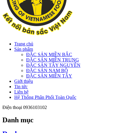
Trang chủ
Sản phẩm
ĐẶC SẢN MIỀN BẮC
ĐẶC SẢN MIỀN TRUNG
ĐẶC SẢN TÂY NGUYÊN
ĐẶC SẢN NAM BỘ
ĐẶC SẢN MIỀN TÂY
Giới thiệu
Tin tức
Liên hệ
Hệ Thống Phân Phối Toàn Quốc
Điện thoại
0936103102
Danh mục