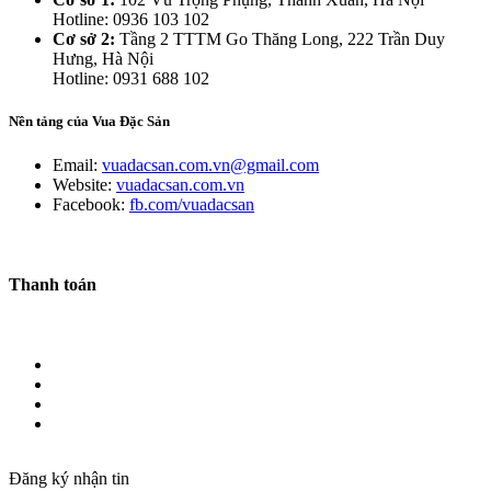
Hotline: 0936 103 102
Cơ sở 2:
Tầng 2 TTTM Go Thăng Long, 222 Trần Duy
Hưng, Hà Nội
Hotline: 0931 688 102
Nền tảng của Vua Đặc Sản
Email:
vuadacsan.com.vn@gmail.com
Website:
vuadacsan.com.vn
Facebook:
fb.com/vuadacsan
Thanh toán
Đăng ký nhận tin