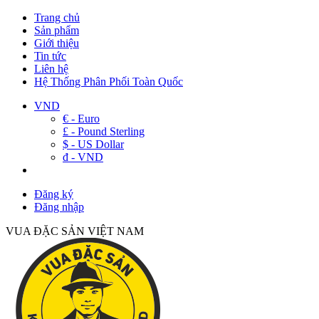
Trang chủ
Sản phẩm
Giới thiệu
Tin tức
Liên hệ
Hệ Thống Phân Phối Toàn Quốc
VND
€ - Euro
£ - Pound Sterling
$ - US Dollar
đ - VND
Đăng ký
Đăng nhập
VUA ĐẶC SẢN VIỆT NAM