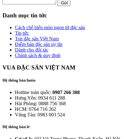
Gửi
Danh mục tin tức
Cách chế biến món ngon từ đặc sản
Tin tức
Top đặc sản Việt Nam
Điểm bán đặc sản uy tín
Dành cho đối tác
Chính sách & quy định
VUA ĐẶC SẢN VIỆT NAM
Hệ thống bán buôn
Hotline toàn quốc:
0907 266 388
Hưng Yên: 0934 611 288
Hải Phòng: 0888 756 368
HCM: 0764 716 262
Vũng Tàu: 0983 003 524
Hệ thống bán lẻ
Cơ sở 1:
102 Vũ Trọng Phụng, Thanh Xuân, Hà Nội