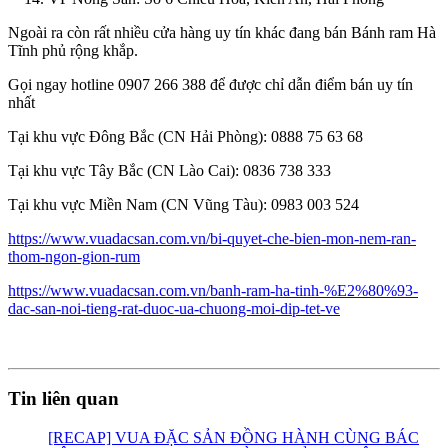
Ngoài ra còn rất nhiều cửa hàng uy tín khác đang bán Bánh ram Hà
Tĩnh phủ rộng khắp.
Gọi ngay hotline 0907 266 388 để được chỉ dẫn điểm bán uy tín
nhất
Tại khu vực Đông Bắc (CN Hải Phòng): 0888 75 63 68
Tại khu vực Tây Bắc (CN Lào Cai): 0836 738 333
Tại khu vực Miền Nam (CN Vũng Tàu): 0983 003 524
https://www.vuadacsan.com.vn/bi-quyet-che-bien-mon-nem-ran-
thom-ngon-gion-rum
https://www.vuadacsan.com.vn/banh-ram-ha-tinh-%E2%80%93-
dac-san-noi-tieng-rat-duoc-ua-chuong-moi-dip-tet-ve
Tin liên quan
[RECAP] VUA ĐẶC SẢN ĐỒNG HÀNH CÙNG BÁC