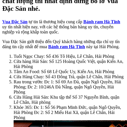
chất lượng thì nhất định đừng bỏ lỡ Vua
Đặc Sản nhé.
Vua Đặc Sản
tự tin là thương hiệu cung cấp
Bánh ram Hà Tĩnh
uy tín nhất hiện nay, với các hệ thống bán hàng uy tín, chuyên
nghiệp và rộng khắp toàn quốc.
Vua Đặc Sản giới thiệu đến Quý khách hàng những địa chỉ uy tín
đáng tin cậy nhất để mua
Bánh ram Hà Tĩnh
này tại Hải Phòng.
Tuổi Ngọc Chay: Số 436 Tô Hiệu, Lê Chân, Hải Phòng
Cửa hàng Hải Sản: Số 125 Hoàng Quốc Việt, quận Kiến An,
Hải Phòng
Tâm An Food: Số 68 Lê Quốc Uy, Kiến An, Hải Phòng
Cửa Hàng Chay: Số 43 Đông Trà, quận Lê Chân, Hải Phòng
Rau trong vườn: Đc 1: Số 69 An Đà, quận Ngô Quyền, Hải
Phòng; Đc 2: 10/246A Đà Nẵng, quận Ngô Quyền, Hải
Phòng
Cửa Hàng Hải Sản: Khu tập thể Số 37 Nguyễn Bình, quận
Lê Chân, Hải phòng
Khỏe 365: Đc 1: Số 56 Phạm Minh Đức, quận Ngô Quyền,
Hải Phòng Đc 2: Số 2 Miếu Hai Xã, quận Lê Chân, Hải
Phòng