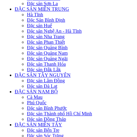
Đặc sản Sơn La
ĐẶC SẢN MIỀN TRUNG
Hà Tĩnh
Đặc Sản Bình Định
Đặc sản Huế
Đặc sản Nghệ An - Hà Tĩnh
Đặc sản Nha Trang
Đặc sản Phan Thiết
Đặc sản Quảng Bình
Đặc sản Quảng Nam
Đặc sản Quảng Ngãi
Đặc sản Thanh Hóa
Đặc sản Đắk Lắk
ĐẶC SẢN TÂY NGUYÊN
Đặc sản Lâm Đồng
Đặc sản Đà Lạt
ĐẶC SẢN NAM BỘ
Cà Mau
Phú Quốc
Đặc sản Bình Phước
Đặc sản Thành phố Hồ Chí Minh
Đặc sản Đồng Tháp
ĐẶC SẢN MIỀN TÂY
Đặc sản Bến Tre
Đặc sản Sóc Trăng