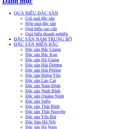
Danh mục
QUÀ BIẾU ĐẶC SẢN
Giỏ quà đặc sản
Hộp quà đặc sản
Quà biếu cao cấp
Quà biếu doanh nghiệp
ĐẶC SẢN NAM TRUNG BỘ
ĐẶC SẢN MIỀN BẮC
Đặc sản Bắc Giang
Đặc sản Bắc Kạn
Đặc sản Hà Giang
Đặc sản Hải Dương
Đặc sản Hải Phòng
Đặc sản Hưng Yên
Đặc sản Lào Cai
Đặc sản Nam Định
Đặc sản Ninh Bình
Đặc sản Quảng Ninh
Đặc sản SaPa
Đặc sản Thái Bình
Đặc sản Thái Nguyên
Đặc sản Yên Bái
Đặc Sản Hà Nội
Đặc sản Hà Nam