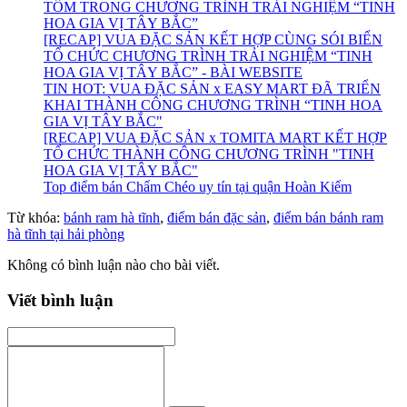
TÔM TRONG CHƯƠNG TRÌNH TRẢI NGHIỆM “TINH
HOA GIA VỊ TÂY BẮC”
[RECAP] VUA ĐẶC SẢN KẾT HỢP CÙNG SÓI BIỂN
TỔ CHỨC CHƯƠNG TRÌNH TRẢI NGHIỆM “TINH
HOA GIA VỊ TÂY BẮC” - BÀI WEBSITE
TIN HOT: VUA ĐẶC SẢN x EASY MART ĐÃ TRIỂN
KHAI THÀNH CÔNG CHƯƠNG TRÌNH “TINH HOA
GIA VỊ TÂY BẮC"
[RECAP] VUA ĐẶC SẢN x TOMITA MART KẾT HỢP
TỔ CHỨC THÀNH CÔNG CHƯƠNG TRÌNH "TINH
HOA GIA VỊ TÂY BẮC"
Top điểm bán Chẩm Chéo uy tín tại quận Hoàn Kiếm
Từ khóa:
bánh ram hà tĩnh
,
điểm bán đặc sản
,
điểm bán bánh ram
hà tĩnh tại hải phòng
Không có bình luận nào cho bài viết.
Viết bình luận