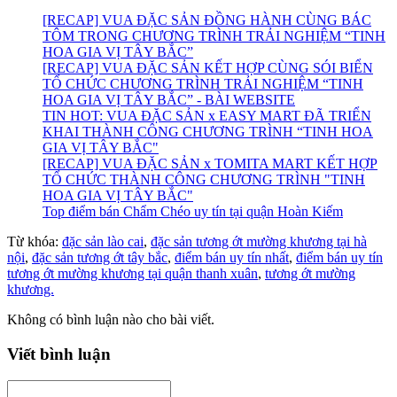
[RECAP] VUA ĐẶC SẢN ĐỒNG HÀNH CÙNG BÁC
TÔM TRONG CHƯƠNG TRÌNH TRẢI NGHIỆM “TINH
HOA GIA VỊ TÂY BẮC”
[RECAP] VUA ĐẶC SẢN KẾT HỢP CÙNG SÓI BIỂN
TỔ CHỨC CHƯƠNG TRÌNH TRẢI NGHIỆM “TINH
HOA GIA VỊ TÂY BẮC” - BÀI WEBSITE
TIN HOT: VUA ĐẶC SẢN x EASY MART ĐÃ TRIỂN
KHAI THÀNH CÔNG CHƯƠNG TRÌNH “TINH HOA
GIA VỊ TÂY BẮC"
[RECAP] VUA ĐẶC SẢN x TOMITA MART KẾT HỢP
TỔ CHỨC THÀNH CÔNG CHƯƠNG TRÌNH "TINH
HOA GIA VỊ TÂY BẮC"
Top điểm bán Chẩm Chéo uy tín tại quận Hoàn Kiếm
Từ khóa:
đặc sản lào cai
,
đặc sản tương ớt mường khương tại hà
nội
,
đặc sản tương ớt tây bắc
,
điểm bán uy tín nhất
,
điểm bán uy tín
tương ớt mường khương tại quận thanh xuân
,
tương ớt mường
khương.
Không có bình luận nào cho bài viết.
Viết bình luận