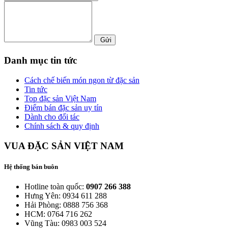
Gửi
Danh mục tin tức
Cách chế biến món ngon từ đặc sản
Tin tức
Top đặc sản Việt Nam
Điểm bán đặc sản uy tín
Dành cho đối tác
Chính sách & quy định
VUA ĐẶC SẢN VIỆT NAM
Hệ thống bán buôn
Hotline toàn quốc:
0907 266 388
Hưng Yên: 0934 611 288
Hải Phòng: 0888 756 368
HCM: 0764 716 262
Vũng Tàu: 0983 003 524