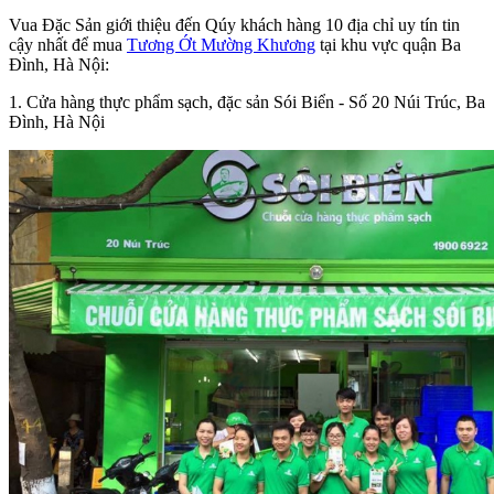
Vua Đặc Sản giới thiệu đến Qúy khách hàng 10 địa chỉ uy tín tin
cậy nhất để mua
Tương Ớt Mường Khương
tại khu vực quận Ba
Đình, Hà Nội:
1. Cửa hàng thực phẩm sạch, đặc sản Sói Biển - Số 20 Núi Trúc, Ba
Đình, Hà Nội