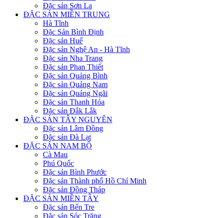
Đặc sản Sơn La
ĐẶC SẢN MIỀN TRUNG
Hà Tĩnh
Đặc Sản Bình Định
Đặc sản Huế
Đặc sản Nghệ An - Hà Tĩnh
Đặc sản Nha Trang
Đặc sản Phan Thiết
Đặc sản Quảng Bình
Đặc sản Quảng Nam
Đặc sản Quảng Ngãi
Đặc sản Thanh Hóa
Đặc sản Đắk Lắk
ĐẶC SẢN TÂY NGUYÊN
Đặc sản Lâm Đồng
Đặc sản Đà Lạt
ĐẶC SẢN NAM BỘ
Cà Mau
Phú Quốc
Đặc sản Bình Phước
Đặc sản Thành phố Hồ Chí Minh
Đặc sản Đồng Tháp
ĐẶC SẢN MIỀN TÂY
Đặc sản Bến Tre
Đặc sản Sóc Trăng