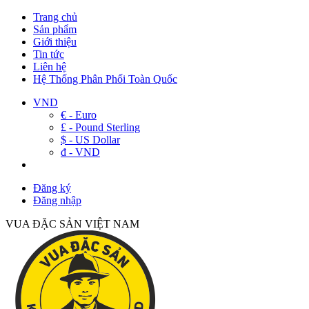
Trang chủ
Sản phẩm
Giới thiệu
Tin tức
Liên hệ
Hệ Thống Phân Phối Toàn Quốc
VND
€ - Euro
£ - Pound Sterling
$ - US Dollar
đ - VND
Đăng ký
Đăng nhập
VUA ĐẶC SẢN VIỆT NAM