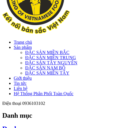
Trang chủ
Sản phẩm
ĐẶC SẢN MIỀN BẮC
ĐẶC SẢN MIỀN TRUNG
ĐẶC SẢN TÂY NGUYÊN
ĐẶC SẢN NAM BỘ
ĐẶC SẢN MIỀN TÂY
Giới thiệu
Tin tức
Liên hệ
Hệ Thống Phân Phối Toàn Quốc
Điện thoại
0936103102
Danh mục