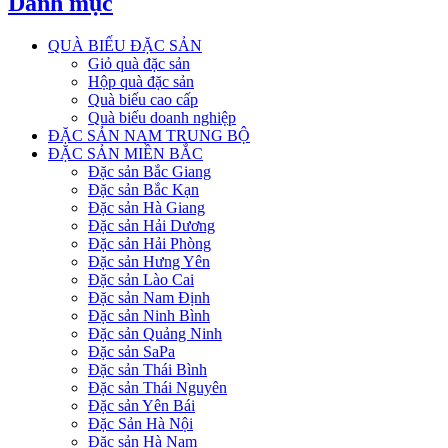
Danh mục
QUÀ BIẾU ĐẶC SẢN
Giỏ quà đặc sản
Hộp quà đặc sản
Quà biếu cao cấp
Quà biếu doanh nghiệp
ĐẶC SẢN NAM TRUNG BỘ
ĐẶC SẢN MIỀN BẮC
Đặc sản Bắc Giang
Đặc sản Bắc Kạn
Đặc sản Hà Giang
Đặc sản Hải Dương
Đặc sản Hải Phòng
Đặc sản Hưng Yên
Đặc sản Lào Cai
Đặc sản Nam Định
Đặc sản Ninh Bình
Đặc sản Quảng Ninh
Đặc sản SaPa
Đặc sản Thái Bình
Đặc sản Thái Nguyên
Đặc sản Yên Bái
Đặc Sản Hà Nội
Đặc sản Hà Nam