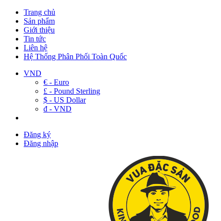
Trang chủ
Sản phẩm
Giới thiệu
Tin tức
Liên hệ
Hệ Thống Phân Phối Toàn Quốc
VND
€ - Euro
£ - Pound Sterling
$ - US Dollar
đ - VND
Đăng ký
Đăng nhập