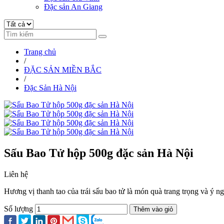
Đặc sản An Giang
Trang chủ
/
ĐẶC SẢN MIỀN BẮC
/
Đặc Sản Hà Nội
Sấu Bao Tử hộp 500g đặc sản Hà Nội
Liên hệ
Hương vị thanh tao của trái sấu bao tử là món quà trang trọng và ý 
Số lượng
Thêm vào giỏ