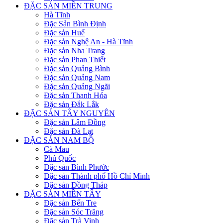
ĐẶC SẢN MIỀN TRUNG
Hà Tĩnh
Đặc Sản Bình Định
Đặc sản Huế
Đặc sản Nghệ An - Hà Tĩnh
Đặc sản Nha Trang
Đặc sản Phan Thiết
Đặc sản Quảng Bình
Đặc sản Quảng Nam
Đặc sản Quảng Ngãi
Đặc sản Thanh Hóa
Đặc sản Đắk Lắk
ĐẶC SẢN TÂY NGUYÊN
Đặc sản Lâm Đồng
Đặc sản Đà Lạt
ĐẶC SẢN NAM BỘ
Cà Mau
Phú Quốc
Đặc sản Bình Phước
Đặc sản Thành phố Hồ Chí Minh
Đặc sản Đồng Tháp
ĐẶC SẢN MIỀN TÂY
Đặc sản Bến Tre
Đặc sản Sóc Trăng
Đặc sản Trà Vinh