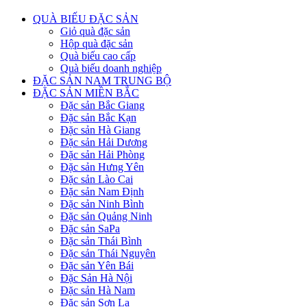
QUÀ BIẾU ĐẶC SẢN
Giỏ quà đặc sản
Hộp quà đặc sản
Quà biếu cao cấp
Quà biếu doanh nghiệp
ĐẶC SẢN NAM TRUNG BỘ
ĐẶC SẢN MIỀN BẮC
Đặc sản Bắc Giang
Đặc sản Bắc Kạn
Đặc sản Hà Giang
Đặc sản Hải Dương
Đặc sản Hải Phòng
Đặc sản Hưng Yên
Đặc sản Lào Cai
Đặc sản Nam Định
Đặc sản Ninh Bình
Đặc sản Quảng Ninh
Đặc sản SaPa
Đặc sản Thái Bình
Đặc sản Thái Nguyên
Đặc sản Yên Bái
Đặc Sản Hà Nội
Đặc sản Hà Nam
Đặc sản Sơn La