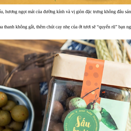
ủa sấu, hương ngọt mát của đường kính và vị giòn đặc trưng không đâu 
a thanh không gắt, thêm chút cay nhẹ của ớt tươi sẽ “quyến rũ” bạn n