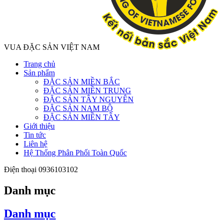
VUA ĐẶC SẢN VIỆT NAM
Trang chủ
Sản phẩm
ĐẶC SẢN MIỀN BẮC
ĐẶC SẢN MIỀN TRUNG
ĐẶC SẢN TÂY NGUYÊN
ĐẶC SẢN NAM BỘ
ĐẶC SẢN MIỀN TÂY
Giới thiệu
Tin tức
Liên hệ
Hệ Thống Phân Phối Toàn Quốc
Điện thoại
0936103102
Danh mục
Danh mục