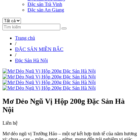
Đặc sản Trà Vinh
Đặc sản An Giang
Trang chủ
/
ĐẶC SẢN MIỀN BẮC
/
Đặc Sản Hà Nội
Mơ Dẻo Ngũ Vị Hộp 200g Đặc Sản Hà
Nội
Liên hệ
Mơ dẻo ngũ vị Trường Hảo – một sự kết hợp tinh tế của năm hương
vị: chua – cay – mặn – ngọt – gừng, mang đến trải nghiệm vị giác