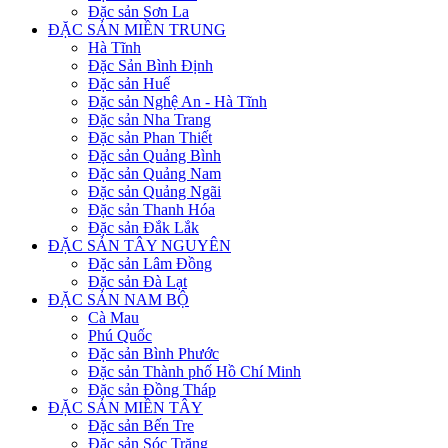
Đặc sản Sơn La
ĐẶC SẢN MIỀN TRUNG
Hà Tĩnh
Đặc Sản Bình Định
Đặc sản Huế
Đặc sản Nghệ An - Hà Tĩnh
Đặc sản Nha Trang
Đặc sản Phan Thiết
Đặc sản Quảng Bình
Đặc sản Quảng Nam
Đặc sản Quảng Ngãi
Đặc sản Thanh Hóa
Đặc sản Đắk Lắk
ĐẶC SẢN TÂY NGUYÊN
Đặc sản Lâm Đồng
Đặc sản Đà Lạt
ĐẶC SẢN NAM BỘ
Cà Mau
Phú Quốc
Đặc sản Bình Phước
Đặc sản Thành phố Hồ Chí Minh
Đặc sản Đồng Tháp
ĐẶC SẢN MIỀN TÂY
Đặc sản Bến Tre
Đặc sản Sóc Trăng