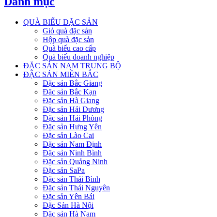
Danh mục
QUÀ BIẾU ĐẶC SẢN
Giỏ quà đặc sản
Hộp quà đặc sản
Quà biếu cao cấp
Quà biếu doanh nghiệp
ĐẶC SẢN NAM TRUNG BỘ
ĐẶC SẢN MIỀN BẮC
Đặc sản Bắc Giang
Đặc sản Bắc Kạn
Đặc sản Hà Giang
Đặc sản Hải Dương
Đặc sản Hải Phòng
Đặc sản Hưng Yên
Đặc sản Lào Cai
Đặc sản Nam Định
Đặc sản Ninh Bình
Đặc sản Quảng Ninh
Đặc sản SaPa
Đặc sản Thái Bình
Đặc sản Thái Nguyên
Đặc sản Yên Bái
Đặc Sản Hà Nội
Đặc sản Hà Nam