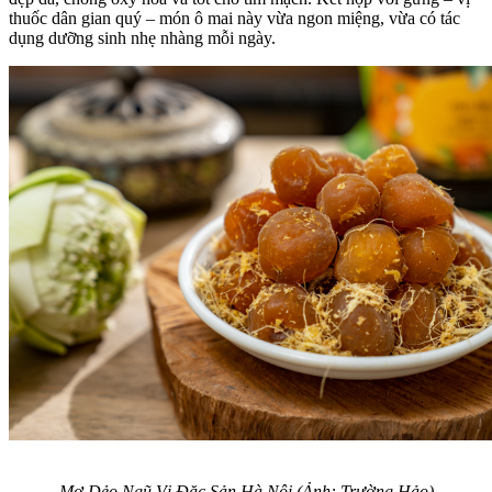
thuốc dân gian quý – món ô mai này vừa ngon miệng, vừa có tác
dụng dưỡng sinh nhẹ nhàng mỗi ngày.
Mơ Dẻo Ngũ Vị Đặc Sản Hà Nội (Ảnh: Trường Hảo)