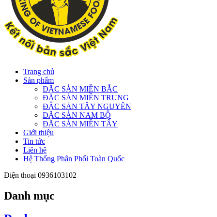
Trang chủ
Sản phẩm
ĐẶC SẢN MIỀN BẮC
ĐẶC SẢN MIỀN TRUNG
ĐẶC SẢN TÂY NGUYÊN
ĐẶC SẢN NAM BỘ
ĐẶC SẢN MIỀN TÂY
Giới thiệu
Tin tức
Liên hệ
Hệ Thống Phân Phối Toàn Quốc
Điện thoại
0936103102
Danh mục