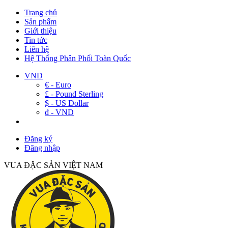
Trang chủ
Sản phẩm
Giới thiệu
Tin tức
Liên hệ
Hệ Thống Phân Phối Toàn Quốc
VND
€ - Euro
£ - Pound Sterling
$ - US Dollar
đ - VND
Đăng ký
Đăng nhập
VUA ĐẶC SẢN VIỆT NAM