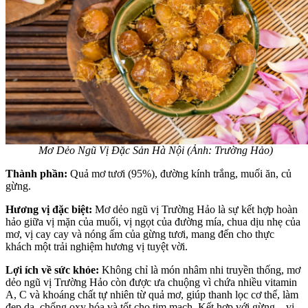
Mơ Dẻo Ngũ Vị Đặc Sản Hà Nội (Ảnh: Trường Hảo)
Thành phần:
Quả mơ tươi (95%), đường kính trắng, muối ăn, củ
gừng.
Hương vị đặc biệt:
Mơ dẻo ngũ vị Trường Hảo là sự kết hợp hoàn
hảo giữa vị mặn của muối, vị ngọt của đường mía, chua dịu nhẹ của
mơ, vị cay cay và nóng ấm của gừng tươi, mang đến cho thực
khách một trải nghiệm hương vị tuyệt vời.
Lợi ích về sức khỏe:
Không chỉ là món nhâm nhi truyền thống, mơ
dẻo ngũ vị Trường Hảo còn được ưa chuộng vì chứa nhiều vitamin
A, C và khoáng chất tự nhiên từ quả mơ, giúp thanh lọc cơ thể, làm
đẹp da, chống oxy hóa và tốt cho tim mạch. Kết hợp với gừng – vị