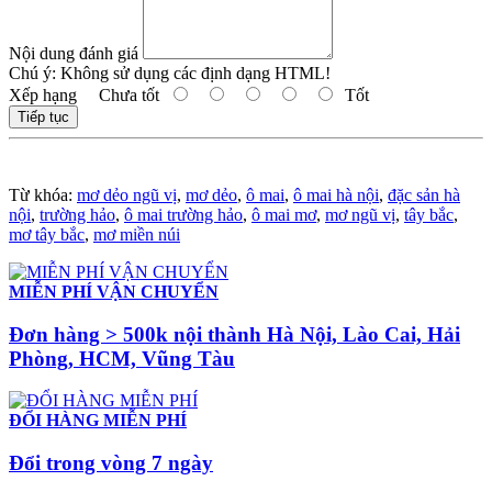
Nội dung đánh giá
Chú ý:
Không sử dụng các định dạng HTML!
Xếp hạng
Chưa tốt
Tốt
Tiếp tục
Từ khóa:
mơ dẻo ngũ vị
,
mơ dẻo
,
ô mai
,
ô mai hà nội
,
đặc sản hà
nội
,
trường hảo
,
ô mai trường hảo
,
ô mai mơ
,
mơ ngũ vị
,
tây bắc
,
mơ tây bắc
,
mơ miền núi
MIỄN PHÍ VẬN CHUYỂN
Đơn hàng > 500k nội thành Hà Nội, Lào Cai, Hải
Phòng, HCM, Vũng Tàu
ĐỔI HÀNG MIỄN PHÍ
Đổi trong vòng 7 ngày