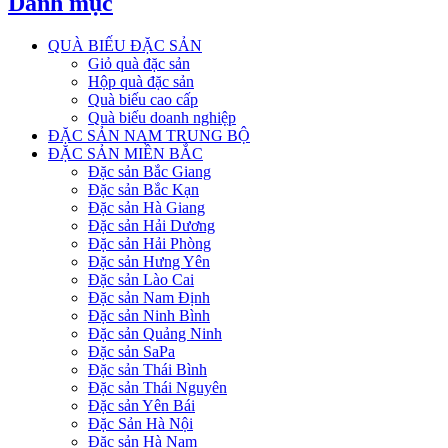
Danh mục
QUÀ BIẾU ĐẶC SẢN
Giỏ quà đặc sản
Hộp quà đặc sản
Quà biếu cao cấp
Quà biếu doanh nghiệp
ĐẶC SẢN NAM TRUNG BỘ
ĐẶC SẢN MIỀN BẮC
Đặc sản Bắc Giang
Đặc sản Bắc Kạn
Đặc sản Hà Giang
Đặc sản Hải Dương
Đặc sản Hải Phòng
Đặc sản Hưng Yên
Đặc sản Lào Cai
Đặc sản Nam Định
Đặc sản Ninh Bình
Đặc sản Quảng Ninh
Đặc sản SaPa
Đặc sản Thái Bình
Đặc sản Thái Nguyên
Đặc sản Yên Bái
Đặc Sản Hà Nội
Đặc sản Hà Nam