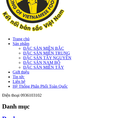
Trang chủ
Sản phẩm
ĐẶC SẢN MIỀN BẮC
ĐẶC SẢN MIỀN TRUNG
ĐẶC SẢN TÂY NGUYÊN
ĐẶC SẢN NAM BỘ
ĐẶC SẢN MIỀN TÂY
Giới thiệu
Tin tức
Liên hệ
Hệ Thống Phân Phối Toàn Quốc
Điện thoại
0936103102
Danh mục