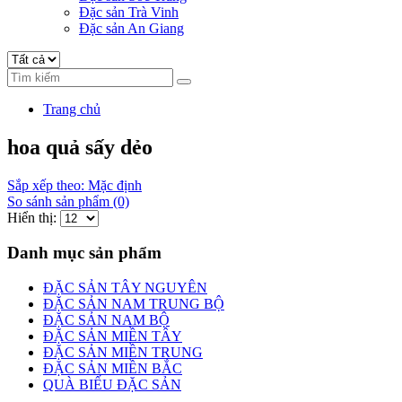
Đặc sản Trà Vinh
Đặc sản An Giang
Trang chủ
hoa quả sấy dẻo
Sắp xếp theo: Mặc định
So sánh sản phẩm (0)
Hiển thị:
Danh mục sản phẩm
ĐẶC SẢN TÂY NGUYÊN
ĐẶC SẢN NAM TRUNG BỘ
ĐẶC SẢN NAM BỘ
ĐẶC SẢN MIỀN TÂY
ĐẶC SẢN MIỀN TRUNG
ĐẶC SẢN MIỀN BẮC
QUÀ BIẾU ĐẶC SẢN