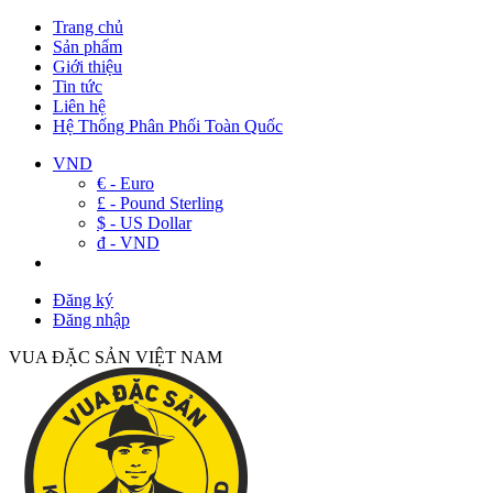
Trang chủ
Sản phẩm
Giới thiệu
Tin tức
Liên hệ
Hệ Thống Phân Phối Toàn Quốc
VND
€ - Euro
£ - Pound Sterling
$ - US Dollar
đ - VND
Đăng ký
Đăng nhập
VUA ĐẶC SẢN VIỆT NAM