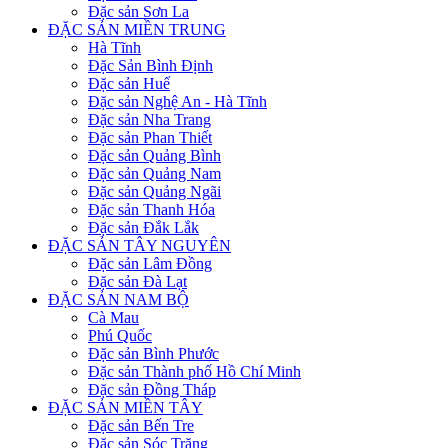
Đặc sản Sơn La
ĐẶC SẢN MIỀN TRUNG
Hà Tĩnh
Đặc Sản Bình Định
Đặc sản Huế
Đặc sản Nghệ An - Hà Tĩnh
Đặc sản Nha Trang
Đặc sản Phan Thiết
Đặc sản Quảng Bình
Đặc sản Quảng Nam
Đặc sản Quảng Ngãi
Đặc sản Thanh Hóa
Đặc sản Đắk Lắk
ĐẶC SẢN TÂY NGUYÊN
Đặc sản Lâm Đồng
Đặc sản Đà Lạt
ĐẶC SẢN NAM BỘ
Cà Mau
Phú Quốc
Đặc sản Bình Phước
Đặc sản Thành phố Hồ Chí Minh
Đặc sản Đồng Tháp
ĐẶC SẢN MIỀN TÂY
Đặc sản Bến Tre
Đặc sản Sóc Trăng