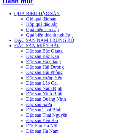
Danh mục
QUÀ BIẾU ĐẶC SẢN
Giỏ quà đặc sản
Hộp quà đặc sản
Quà biếu cao cấp
Quà biếu doanh nghiệp
ĐẶC SẢN NAM TRUNG BỘ
ĐẶC SẢN MIỀN BẮC
Đặc sản Bắc Giang
Đặc sản Bắc Kạn
Đặc sản Hà Giang
Đặc sản Hải Dương
Đặc sản Hải Phòng
Đặc sản Hưng Yên
Đặc sản Lào Cai
Đặc sản Nam Định
Đặc sản Ninh Bình
Đặc sản Quảng Ninh
Đặc sản SaPa
Đặc sản Thái Bình
Đặc sản Thái Nguyên
Đặc sản Yên Bái
Đặc Sản Hà Nội
Đặc sản Hà Nam