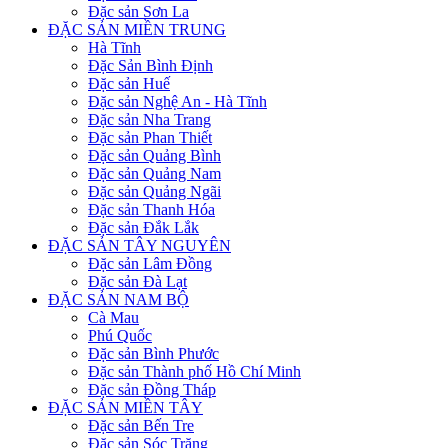
Đặc sản Sơn La
ĐẶC SẢN MIỀN TRUNG
Hà Tĩnh
Đặc Sản Bình Định
Đặc sản Huế
Đặc sản Nghệ An - Hà Tĩnh
Đặc sản Nha Trang
Đặc sản Phan Thiết
Đặc sản Quảng Bình
Đặc sản Quảng Nam
Đặc sản Quảng Ngãi
Đặc sản Thanh Hóa
Đặc sản Đắk Lắk
ĐẶC SẢN TÂY NGUYÊN
Đặc sản Lâm Đồng
Đặc sản Đà Lạt
ĐẶC SẢN NAM BỘ
Cà Mau
Phú Quốc
Đặc sản Bình Phước
Đặc sản Thành phố Hồ Chí Minh
Đặc sản Đồng Tháp
ĐẶC SẢN MIỀN TÂY
Đặc sản Bến Tre
Đặc sản Sóc Trăng