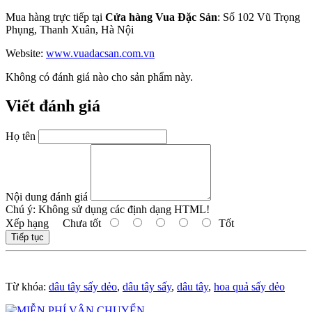
Mua hàng trực tiếp tại
Cửa hàng Vua Đặc Sản
: Số 102 Vũ Trọng
Phụng, Thanh Xuân, Hà Nội
Website:
www.vuadacsan.com.vn
Không có đánh giá nào cho sản phẩm này.
Viết đánh giá
Họ tên
Nội dung đánh giá
Chú ý:
Không sử dụng các định dạng HTML!
Xếp hạng
Chưa tốt
Tốt
Tiếp tục
Từ khóa:
dâu tây sấy dẻo
,
dâu tây sấy
,
dâu tây
,
hoa quả sấy dẻo