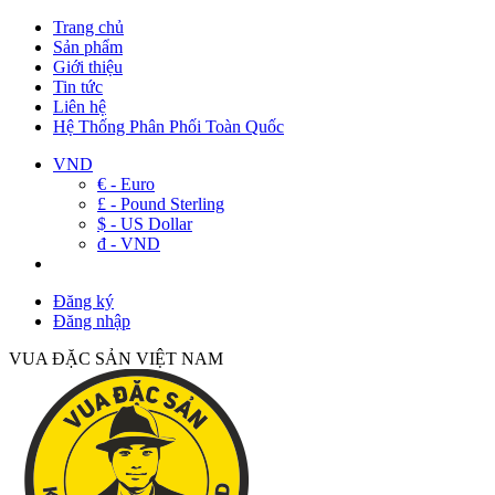
Trang chủ
Sản phẩm
Giới thiệu
Tin tức
Liên hệ
Hệ Thống Phân Phối Toàn Quốc
VND
€ - Euro
£ - Pound Sterling
$ - US Dollar
đ - VND
Đăng ký
Đăng nhập
VUA ĐẶC SẢN VIỆT NAM