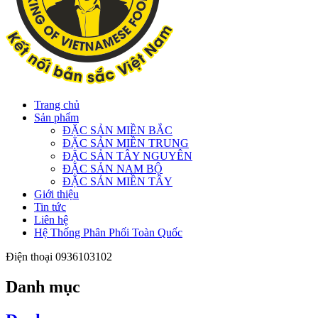
Trang chủ
Sản phẩm
ĐẶC SẢN MIỀN BẮC
ĐẶC SẢN MIỀN TRUNG
ĐẶC SẢN TÂY NGUYÊN
ĐẶC SẢN NAM BỘ
ĐẶC SẢN MIỀN TÂY
Giới thiệu
Tin tức
Liên hệ
Hệ Thống Phân Phối Toàn Quốc
Điện thoại
0936103102
Danh mục