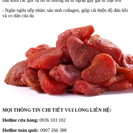
mắt khỏi các gốc tự do từ những tia tử ngoại gay gắt từ mặt trời
- Ngăn ngừa nếp nhăn: sản sinh collagen, giúp cải thiện độ đàn hồi
và co dãn của da
MỌI THÔNG TIN CHI TIẾT VUI LÒNG LIÊN HỆ:
Hotline cửa hàng:
0936 103 102
Hotline toàn quốc
: 0907 266 388