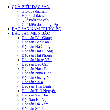
QUÀ BIẾU ĐẶC SẢN
Giỏ quà đặc sản
Hộp quà đặc sản
Quà biếu cao cấp
Quà biếu doanh nghiệp
ĐẶC SẢN NAM TRUNG BỘ
ĐẶC SẢN MIỀN BẮC
Đặc sản Bắc Giang
Đặc sản Bắc Kạn
Đặc sản Hà Giang
Đặc sản Hải Dương
Đặc sản Hải Phòng
Đặc sản Hưng Yên
Đặc sản Lào Cai
Đặc sản Nam Định
Đặc sản Ninh Bình
Đặc sản Quảng Ninh
Đặc sản SaPa
Đặc sản Thái Bình
Đặc sản Thái Nguyên
Đặc sản Yên Bái
Đặc Sản Hà Nội
Đặc sản Hà Nam
Đặc sản Sơn La