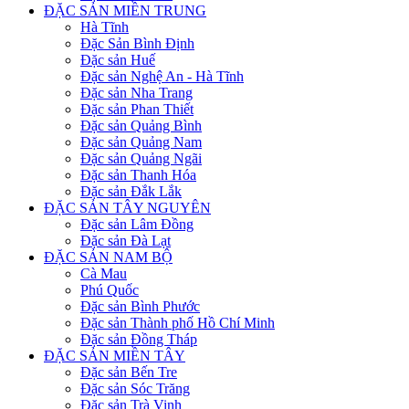
ĐẶC SẢN MIỀN TRUNG
Hà Tĩnh
Đặc Sản Bình Định
Đặc sản Huế
Đặc sản Nghệ An - Hà Tĩnh
Đặc sản Nha Trang
Đặc sản Phan Thiết
Đặc sản Quảng Bình
Đặc sản Quảng Nam
Đặc sản Quảng Ngãi
Đặc sản Thanh Hóa
Đặc sản Đắk Lắk
ĐẶC SẢN TÂY NGUYÊN
Đặc sản Lâm Đồng
Đặc sản Đà Lạt
ĐẶC SẢN NAM BỘ
Cà Mau
Phú Quốc
Đặc sản Bình Phước
Đặc sản Thành phố Hồ Chí Minh
Đặc sản Đồng Tháp
ĐẶC SẢN MIỀN TÂY
Đặc sản Bến Tre
Đặc sản Sóc Trăng
Đặc sản Trà Vinh