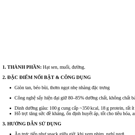
1. THÀNH PHẦN:
Hạt sen, muối, đường.
2. ĐẶC ĐIỂM NỔI BẬT & CÔNG DỤNG
Giòn tan, béo bùi, thơm ngọt nhẹ nhàng đặc trưng
Công nghệ sấy hiện đại giữ 80–85% dưỡng chất, không chất b
Dinh dưỡng giàu: 100 g cung cấp ~350 kcal, 18 g protein, rất ít 
Hỗ trợ: tăng sức đề kháng, ổn định huyết áp, tốt cho tiêu hóa, 
3. HƯỚNG DẪN SỬ DỤNG
Ăn trực tiếp như snack giữa giờ, khi xem phim, nghỉ ngơi