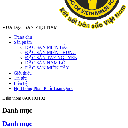
VUA ĐẶC SẢN VIỆT NAM
Trang chủ
Sản phẩm
ĐẶC SẢN MIỀN BẮC
ĐẶC SẢN MIỀN TRUNG
ĐẶC SẢN TÂY NGUYÊN
ĐẶC SẢN NAM BỘ
ĐẶC SẢN MIỀN TÂY
Giới thiệu
Tin tức
Liên hệ
Hệ Thống Phân Phối Toàn Quốc
Điện thoại
0936103102
Danh mục
Danh mục