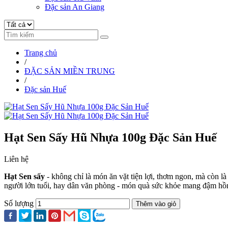
Đặc sản An Giang
Trang chủ
/
ĐẶC SẢN MIỀN TRUNG
/
Đặc sản Huế
Hạt Sen Sấy Hũ Nhựa 100g Đặc Sản Huế
Liên hệ
Hạt Sen sấy
- không chỉ là món ăn vặt tiện lợi, thơm ngon, mà còn l
người lớn tuổi, hay dân văn phòng - món quà sức khỏe mang đậm hồ
Số lượng
Thêm vào giỏ