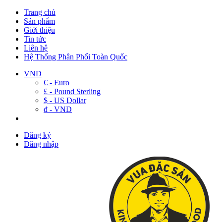
Trang chủ
Sản phẩm
Giới thiệu
Tin tức
Liên hệ
Hệ Thống Phân Phối Toàn Quốc
VND
€ - Euro
£ - Pound Sterling
$ - US Dollar
đ - VND
Đăng ký
Đăng nhập