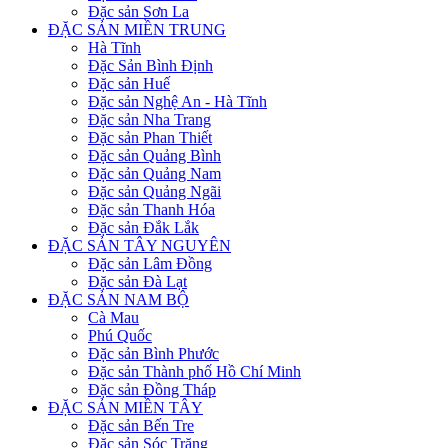
Đặc sản Sơn La
ĐẶC SẢN MIỀN TRUNG
Hà Tĩnh
Đặc Sản Bình Định
Đặc sản Huế
Đặc sản Nghệ An - Hà Tĩnh
Đặc sản Nha Trang
Đặc sản Phan Thiết
Đặc sản Quảng Bình
Đặc sản Quảng Nam
Đặc sản Quảng Ngãi
Đặc sản Thanh Hóa
Đặc sản Đắk Lắk
ĐẶC SẢN TÂY NGUYÊN
Đặc sản Lâm Đồng
Đặc sản Đà Lạt
ĐẶC SẢN NAM BỘ
Cà Mau
Phú Quốc
Đặc sản Bình Phước
Đặc sản Thành phố Hồ Chí Minh
Đặc sản Đồng Tháp
ĐẶC SẢN MIỀN TÂY
Đặc sản Bến Tre
Đặc sản Sóc Trăng