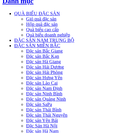
Danh mục
QUÀ BIẾU ĐẶC SẢN
Giỏ quà đặc sản
Hộp quà đặc sản
Quà biếu cao cấp
Quà biếu doanh nghiệp
ĐẶC SẢN NAM TRUNG BỘ
ĐẶC SẢN MIỀN BẮC
Đặc sản Bắc Giang
Đặc sản Bắc Kạn
Đặc sản Hà Giang
Đặc sản Hải Dương
Đặc sản Hải Phòng
Đặc sản Hưng Yên
Đặc sản Lào Cai
Đặc sản Nam Định
Đặc sản Ninh Bình
Đặc sản Quảng Ninh
Đặc sản SaPa
Đặc sản Thái Bình
Đặc sản Thái Nguyên
Đặc sản Yên Bái
Đặc Sản Hà Nội
Đặc sản Hà Nam