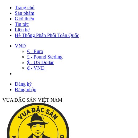
Trang chủ
Sản phẩm
Giới thiệu
Tin tức
Liên hệ
Hệ Thống Phân Phối Toàn Quốc
VND
€ - Euro
£ - Pound Sterling
$ - US Dollar
đ - VND
Đăng ký
Đăng nhập
VUA ĐẶC SẢN VIỆT NAM