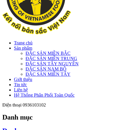
Trang chủ
Sản phẩm
ĐẶC SẢN MIỀN BẮC
ĐẶC SẢN MIỀN TRUNG
ĐẶC SẢN TÂY NGUYÊN
ĐẶC SẢN NAM BỘ
ĐẶC SẢN MIỀN TÂY
Giới thiệu
Tin tức
Liên hệ
Hệ Thống Phân Phối Toàn Quốc
Điện thoại
0936103102
Danh mục