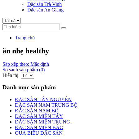
Đặc sản Trà Vinh
Đặc sản An Giang
Trang chủ
ăn nhẹ healthy
Sắp xếp theo: Mặc định
So sánh sản phẩm (0)
Hiển thị:
Danh mục sản phẩm
ĐẶC SẢN TÂY NGUYÊN
ĐẶC SẢN NAM TRUNG BỘ
ĐẶC SẢN NAM BỘ
ĐẶC SẢN MIỀN TÂY
ĐẶC SẢN MIỀN TRUNG
ĐẶC SẢN MIỀN BẮC
QUÀ BIẾU ĐẶC SẢN