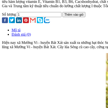
tiêu hàm lượng vitamin E, Vitamin B1, B3, B6, Cacsbonhydrat, chất 
Gia và Trung tâm kỹ thuật tiêu chuẩn đo lường chất lượng I thuộc T
Số lượng
Thêm vào giỏ
Mô tả
Đánh giá (0)
Hiện nay xã Mường Vi - huyện Bát Xát sản xuất ra những hạt thóc S
lũng xã Mường Vi - huyện Bát Xát. Cây lúa Séng cù cao cây, cứng rạ, 