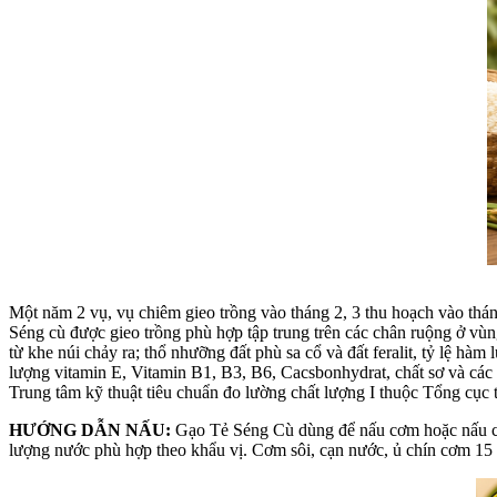
Một năm 2 vụ, vụ chiêm gieo trồng vào tháng 2, 3 thu hoạch vào thán
Séng cù được gieo trồng phù hợp tập trung trên các chân ruộng ở vù
từ khe núi chảy ra; thổ nhưỡng đất phù sa cổ và đất feralit, tỷ lệ hà
lượng vitamin E, Vitamin B1, B3, B6, Cacsbonhydrat, chất sơ và các
Trung tâm kỹ thuật tiêu chuẩn đo lường chất lượng I thuộc Tổng cục
HƯỚNG DẪN NẤU:
Gạo Tẻ Séng Cù dùng để nấu cơm hoặc nấu cháo. Gạ
lượng nước phù hợp theo khẩu vị. Cơm sôi, cạn nước, ủ chín cơm 1