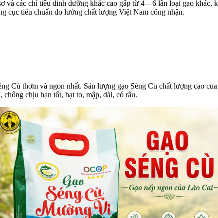
sơ và các chỉ tiêu dinh dưỡng khác cao gấp từ 4 – 6 lần loại gạo khác
ổng cục tiêu chuẩn đo lường chất lượng Việt Nam công nhận.
éng Cù thơm và ngon nhất. Sản lượng gạo Séng Cù chất lượng cao của L
chống chịu hạn tốt, hạt to, mập, dài, có râu.