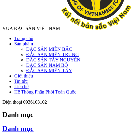
VUA ĐẶC SẢN VIỆT NAM
Trang chủ
Sản phẩm
ĐẶC SẢN MIỀN BẮC
ĐẶC SẢN MIỀN TRUNG
ĐẶC SẢN TÂY NGUYÊN
ĐẶC SẢN NAM BỘ
ĐẶC SẢN MIỀN TÂY
Giới thiệu
Tin tức
Liên hệ
Hệ Thống Phân Phối Toàn Quốc
Điện thoại
0936103102
Danh mục
Danh mục