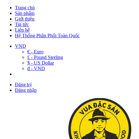
Trang chủ
Sản phẩm
Giới thiệu
Tin tức
Liên hệ
Hệ Thống Phân Phối Toàn Quốc
VND
€ - Euro
£ - Pound Sterling
$ - US Dollar
đ - VND
Đăng ký
Đăng nhập