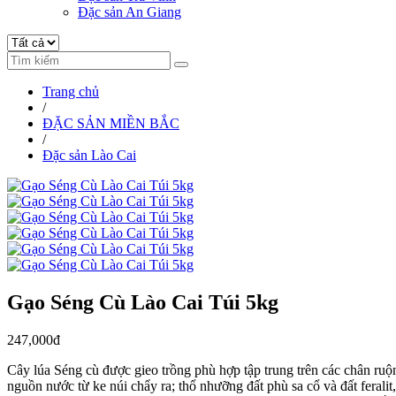
Đặc sản An Giang
Trang chủ
/
ĐẶC SẢN MIỀN BẮC
/
Đặc sản Lào Cai
Gạo Séng Cù Lào Cai Túi 5kg
247,000đ
Cây lúa Séng cù được gieo trồng phù hợp tập trung trên các chân ru
nguồn nước từ ke núi chẩy ra; thổ nhưỡng đất phù sa cổ và đất ferali