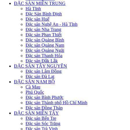
ĐẶC SẢN MIỀN TRUNG
Hà Tĩnh
Đặc Sản Bình Định
Đặc sản Huế
Đặc sản Nghệ An - Hà Tĩnh
Đặc sản Nha Trang
Đặc sản Phan Thiết
Đặc sản Quảng Bình
Đặc sản Quảng Nam
Đặc sản Quảng Ngãi
Đặc sản Thanh Hóa
Đặc sản Đắk Lắk
ĐẶC SẢN TÂY NGUYÊN
Đặc sản Lâm Đồng
Đặc sản Đà Lạt
ĐẶC SẢN NAM BỘ
Cà Mau
Phú Quốc
Đặc sản Bình Phước
Đặc sản Thành phố Hồ Chí Minh
Đặc sản Đồng Tháp
ĐẶC SẢN MIỀN TÂY
Đặc sản Bến Tre
Đặc sản Sóc Trăng
Đặc sản Trà Vinh