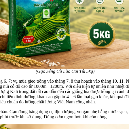
(Gạo Séng Cù Lào Cai Túi 5kg)
g 6, 7; vụ mùa gieo trồng vào tháng 7, 8 thu hoạch vào tháng 10, 11. 
ng núi có độ cao từ 1000m - 1200m. Với điều kiện tự nhiên như nhiệt
m lượng Kali trong đất rất cao dẫn đến các giống lúa được trồng tại cá
 chỉ tiêu dinh dưỡng khác cao gấp từ 4 – 6 lần loại gạo khác, kết quả
 tiêu chuẩn đo lường chất lượng Việt Nam công nhận.
o đong bằng dụng cụ định lượng, vo gạo nhẹ bằng nước sạch, cho ga
5 phút trước khi sử dụng. Dùng cơm ngon hơn khi còn nóng