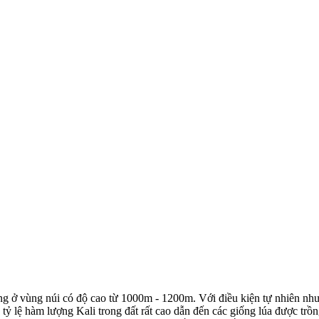
ộng ở vùng núi có độ cao từ 1000m - 1200m. Với điều kiện tự nhiên nh
t, tỷ lệ hàm lượng Kali trong đất rất cao dẫn đến các giống lúa được t