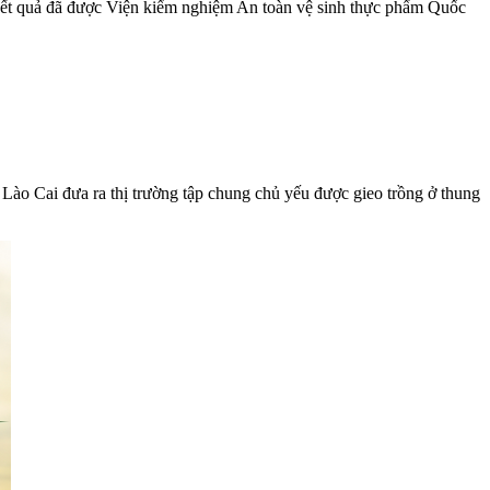
, kết quả đã được Viện kiểm nghiệm An toàn vệ sinh thực phẩm Quốc
ào Cai đưa ra thị trường tập chung chủ yếu được gieo trồng ở thung