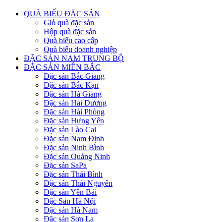
QUÀ BIẾU ĐẶC SẢN
Giỏ quà đặc sản
Hộp quà đặc sản
Quà biếu cao cấp
Quà biếu doanh nghiệp
ĐẶC SẢN NAM TRUNG BỘ
ĐẶC SẢN MIỀN BẮC
Đặc sản Bắc Giang
Đặc sản Bắc Kạn
Đặc sản Hà Giang
Đặc sản Hải Dương
Đặc sản Hải Phòng
Đặc sản Hưng Yên
Đặc sản Lào Cai
Đặc sản Nam Định
Đặc sản Ninh Bình
Đặc sản Quảng Ninh
Đặc sản SaPa
Đặc sản Thái Bình
Đặc sản Thái Nguyên
Đặc sản Yên Bái
Đặc Sản Hà Nội
Đặc sản Hà Nam
Đặc sản Sơn La