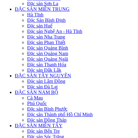
Đặc sản Sơn La
ĐẶC SẢN MIỀN TRUNG
Hà Tĩnh
Đặc Sản Bình Định
Đặc sản Huế
Đặc sản Nghệ An - Hà Tĩnh
Đặc sản Nha Trang
Đặc sản Phan Thiết
Đặc sản Quảng Bình
Đặc sản Quảng Nam
Đặc sản Quảng Ngãi
Đặc sản Thanh Hóa
Đặc sản Đắk Lắk
ĐẶC SẢN TÂY NGUYÊN
Đặc sản Lâm Đồng
Đặc sản Đà Lạt
ĐẶC SẢN NAM BỘ
Cà Mau
Phú Quốc
Đặc sản Bình Phước
Đặc sản Thành phố Hồ Chí Minh
Đặc sản Đồng Tháp
ĐẶC SẢN MIỀN TÂY
Đặc sản Bến Tre
Đặc sản Sóc Trăng