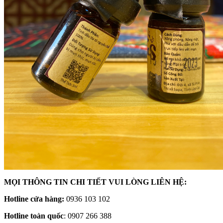
MỌI THÔNG TIN CHI TIẾT VUI LÒNG LIÊN HỆ:
Hotline cửa hàng:
0936 103 102
Hotline toàn quốc
: 0907 266 388