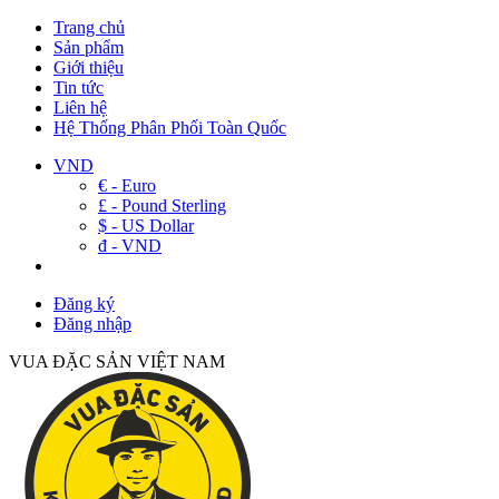
Trang chủ
Sản phẩm
Giới thiệu
Tin tức
Liên hệ
Hệ Thống Phân Phối Toàn Quốc
VND
€ - Euro
£ - Pound Sterling
$ - US Dollar
đ - VND
Đăng ký
Đăng nhập
VUA ĐẶC SẢN VIỆT NAM