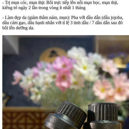
- Trị mụn cóc, mụn thịt: Bôi trực tiếp lên nốt mụn bọc, mụn thịt,
kiêng trì ngày 2 lần trong vòng ít nhất 1 tháng
- Làm đẹp da (giảm thâm nám, mụn): Pha với dầu dẫn (dầu jojoba,
dầu cám gạo, dầu hạnh nhân với tỉ lệ 3 tinh dầu / 7 dầu dẫn sau đó
bôi lên dưỡng da.