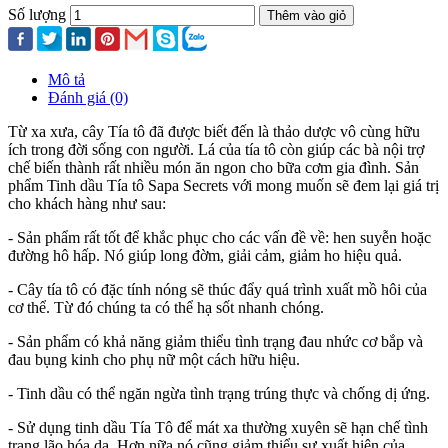
Số lượng
Thêm vào giỏ
Mô tả
Đánh giá (0)
Từ xa xưa, cây Tía tô đã được biết đến là thảo dược vô cùng hữu
ích trong đời sống con người. Lá của tía tô còn giúp các bà nội trợ
chế biến thành rất nhiều món ăn ngon cho bữa cơm gia đình. Sản
phẩm
Tinh dầu Tía tô Sapa Secrets
với mong muốn sẽ đem lại giá trị
cho khách hàng như sau:
- Sản phẩm rất tốt để khắc phục cho các vấn đề về: hen suyễn hoặc
đường hô hấp. Nó giúp long đờm, giải cảm, giảm ho hiệu quả.
- Cây tía tô có đặc tính nóng sẽ thúc đẩy quá trình xuất mồ hôi của
cơ thể. Từ đó chúng ta có thể hạ sốt nhanh chóng.
- Sản phẩm có khả năng giảm thiểu tình trạng đau nhức cơ bắp và
đau bụng kinh cho phụ nữ một cách hữu hiệu.
- Tinh dầu có thể ngăn ngừa tình trạng trúng thực và chống dị ứng.
- Sử dụng tinh dầu Tía Tô để mát xa thường xuyên sẽ hạn chế tình
trạng lão hóa da. Hơn nữa nó cũng giảm thiểu sự xuất hiện của