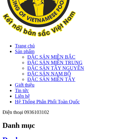
Trang chủ
Sản phẩm
ĐẶC SẢN MIỀN BẮC
ĐẶC SẢN MIỀN TRUNG
ĐẶC SẢN TÂY NGUYÊN
ĐẶC SẢN NAM BỘ
ĐẶC SẢN MIỀN TÂY
Giới thiệu
Tin tức
Liên hệ
Hệ Thống Phân Phối Toàn Quốc
Điện thoại
0936103102
Danh mục