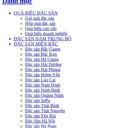
Danh mục
QUÀ BIẾU ĐẶC SẢN
Giỏ quà đặc sản
Hộp quà đặc sản
Quà biếu cao cấp
Quà biếu doanh nghiệp
ĐẶC SẢN NAM TRUNG BỘ
ĐẶC SẢN MIỀN BẮC
Đặc sản Bắc Giang
Đặc sản Bắc Kạn
Đặc sản Hà Giang
Đặc sản Hải Dương
Đặc sản Hải Phòng
Đặc sản Hưng Yên
Đặc sản Lào Cai
Đặc sản Nam Định
Đặc sản Ninh Bình
Đặc sản Quảng Ninh
Đặc sản SaPa
Đặc sản Thái Bình
Đặc sản Thái Nguyên
Đặc sản Yên Bái
Đặc Sản Hà Nội
Đặc sản Hà Nam