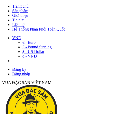
Trang chủ
Sản phẩm
Giới thiệu
Tin tức
Liên hệ
Hệ Thống Phân Phối Toàn Quốc
VND
€ - Euro
£ - Pound Sterling
$ - US Dollar
đ - VND
Đăng ký
Đăng nhập
VUA ĐẶC SẢN VIỆT NAM