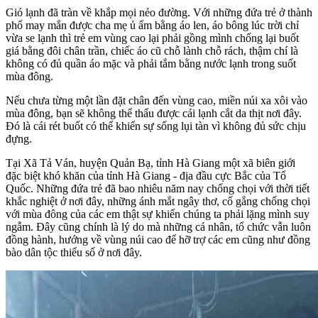
Gió lạnh đã tràn về khắp mọi nẻo đường. Với những đứa trẻ ở thành
phố may mắn được cha mẹ ủ ấm bằng áo len, áo bông lúc trời chỉ
vừa se lạnh thì trẻ em vùng cao lại phải gồng mình chống lại buốt
giá bằng đôi chân trần, chiếc áo cũ chỗ lành chỗ rách, thậm chí là
không có đủ quần áo mặc và phải tắm bằng nước lạnh trong suốt
mùa đông.
Nếu chưa từng một lần đặt chân đến vùng cao, miền núi xa xôi vào
mùa đông, bạn sẽ không thể thấu được cái lạnh cắt da thịt nơi đây.
Đó là cái rét buốt có thể khiến sự sống lụi tàn vì không đủ sức chịu
đựng.
Tại Xã Tả Ván, huyện Quản Bạ, tỉnh Hà Giang một xã biên giới
đặc biệt khó khăn của tỉnh Hà Giang - địa đầu cực Bắc của Tổ
Quốc. Những đứa trẻ đã bao nhiêu năm nay chống chọi với thời tiết
khắc nghiệt ở nơi đây, những ánh mắt ngây thơ, cố gắng chống chọi
với mùa đông của các em thật sự khiến chúng ta phải lặng mình suy
ngẫm. Đây cũng chính là lý do mà những cá nhân, tổ chức vẫn luôn
đồng hành, hướng về vùng núi cao để hỡ trợ các em cũng như đồng
bào dân tộc thiểu số ở nơi đây.