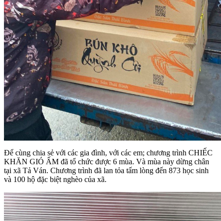
Để cùng chia sẻ với các gia đình, với các em; chương trình CHIẾC
KHĂN GIÓ ẤM đã tổ chức được 6 mùa. Và mùa này dừng chân
tại xã Tả Ván. Chương trình đã lan tỏa tấm lòng đến 873 học sinh
và 100 hộ đặc biệt nghèo của xã.