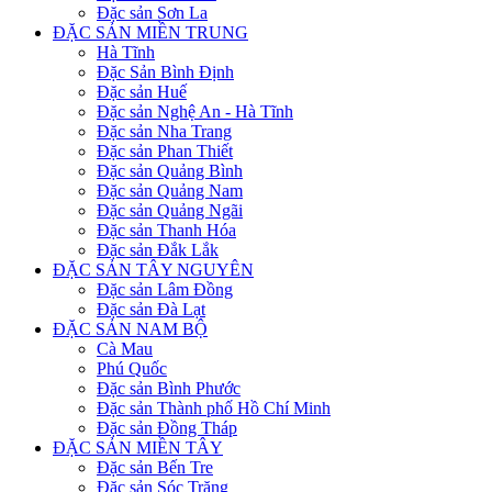
Đặc sản Sơn La
ĐẶC SẢN MIỀN TRUNG
Hà Tĩnh
Đặc Sản Bình Định
Đặc sản Huế
Đặc sản Nghệ An - Hà Tĩnh
Đặc sản Nha Trang
Đặc sản Phan Thiết
Đặc sản Quảng Bình
Đặc sản Quảng Nam
Đặc sản Quảng Ngãi
Đặc sản Thanh Hóa
Đặc sản Đắk Lắk
ĐẶC SẢN TÂY NGUYÊN
Đặc sản Lâm Đồng
Đặc sản Đà Lạt
ĐẶC SẢN NAM BỘ
Cà Mau
Phú Quốc
Đặc sản Bình Phước
Đặc sản Thành phố Hồ Chí Minh
Đặc sản Đồng Tháp
ĐẶC SẢN MIỀN TÂY
Đặc sản Bến Tre
Đặc sản Sóc Trăng