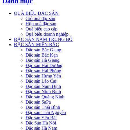
Danh mục
QUÀ BIẾU ĐẶC SẢN
Giỏ quà đặc sản
Hộp quà đặc sản
Quà biếu cao cấp
Quà biếu doanh nghiệp
ĐẶC SẢN NAM TRUNG BỘ
ĐẶC SẢN MIỀN BẮC
Đặc sản Bắc Giang
Đặc sản Bắc Kạn
Đặc sản Hà Giang
Đặc sản Hải Dương
Đặc sản Hải Phòng
Đặc sản Hưng Yên
Đặc sản Lào Cai
Đặc sản Nam Định
Đặc sản Ninh Bình
Đặc sản Quảng Ninh
Đặc sản SaPa
Đặc sản Thái Bình
Đặc sản Thái Nguyên
Đặc sản Yên Bái
Đặc Sản Hà Nội
Đặc sản Hà Nam