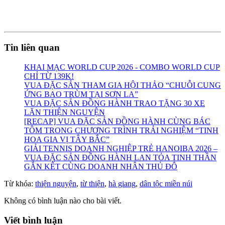
Tin liên quan
KHAI MẠC WORLD CUP 2026 - COMBO WORLD CUP
CHỈ TỪ 139K!
VUA ĐẶC SẢN THAM GIA HỘI THẢO “CHUỖI CUNG
ỨNG BAO TRÙM TẠI SƠN LA”
VUA ĐẶC SẢN ĐỒNG HÀNH TRAO TẶNG 30 XE
LĂN THIỆN NGUYỆN
[RECAP] VUA ĐẶC SẢN ĐỒNG HÀNH CÙNG BÁC
TÔM TRONG CHƯƠNG TRÌNH TRẢI NGHIỆM “TINH
HOA GIA VỊ TÂY BẮC”
GIẢI TENNIS DOANH NGHIỆP TRẺ HANOIBA 2026 –
VUA ĐẶC SẢN ĐỒNG HÀNH LAN TỎA TINH THẦN
GẮN KẾT CÙNG DOANH NHÂN THỦ ĐÔ
Từ khóa:
thiện nguyện
,
từ thiện
,
hà giang
,
dân tộc miền núi
Không có bình luận nào cho bài viết.
Viết bình luận