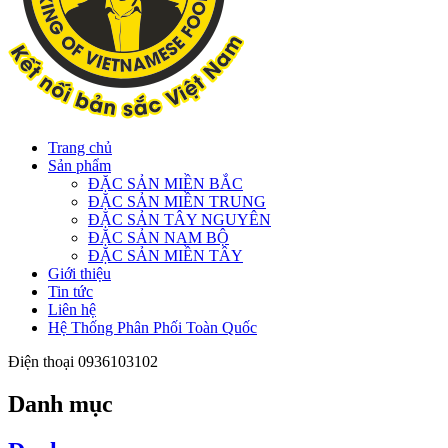
Trang chủ
Sản phẩm
ĐẶC SẢN MIỀN BẮC
ĐẶC SẢN MIỀN TRUNG
ĐẶC SẢN TÂY NGUYÊN
ĐẶC SẢN NAM BỘ
ĐẶC SẢN MIỀN TÂY
Giới thiệu
Tin tức
Liên hệ
Hệ Thống Phân Phối Toàn Quốc
Điện thoại
0936103102
Danh mục