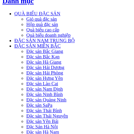
Danh mục
QUÀ BIẾU ĐẶC SẢN
Giỏ quà đặc sản
Hộp quà đặc sản
Quà biếu cao cấp
Quà biếu doanh nghiệp
ĐẶC SẢN NAM TRUNG BỘ
ĐẶC SẢN MIỀN BẮC
Đặc sản Bắc Giang
Đặc sản Bắc Kạn
Đặc sản Hà Giang
Đặc sản Hải Dương
Đặc sản Hải Phòng
Đặc sản Hưng Yên
Đặc sản Lào Cai
Đặc sản Nam Định
Đặc sản Ninh Bình
Đặc sản Quảng Ninh
Đặc sản SaPa
Đặc sản Thái Bình
Đặc sản Thái Nguyên
Đặc sản Yên Bái
Đặc Sản Hà Nội
Đặc sản Hà Nam