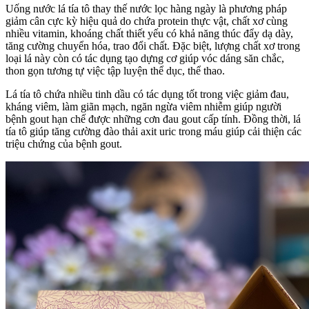
Uống nước lá tía tô thay thế nước lọc hàng ngày là phương pháp
giảm cân cực kỳ hiệu quả do chứa protein thực vật, chất xơ cùng
nhiều vitamin, khoáng chất thiết yếu có khả năng thúc đẩy dạ dày,
tăng cường chuyển hóa, trao đổi chất. Đặc biệt, lượng chất xơ trong
loại lá này còn có tác dụng tạo dựng cơ giúp vóc dáng săn chắc,
thon gọn tương tự việc tập luyện thể dục, thể thao.
Lá tía tô chứa nhiều tinh dầu có tác dụng tốt trong việc giảm đau,
kháng viêm, làm giãn mạch, ngăn ngừa viêm nhiễm giúp người
bệnh gout hạn chế được những cơn đau gout cấp tính. Đồng thời, lá
tía tô giúp tăng cường đào thải axit uric trong máu giúp cải thiện các
triệu chứng của bệnh gout.