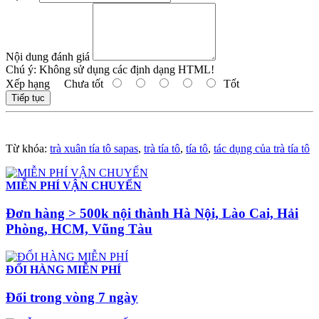
Nội dung đánh giá
Chú ý:
Không sử dụng các định dạng HTML!
Xếp hạng
Chưa tốt
Tốt
Tiếp tục
Từ khóa:
trà xuân tía tô sapas
,
trà tía tô
,
tía tô
,
tác dụng của trà tía tô
MIỄN PHÍ VẬN CHUYỂN
Đơn hàng > 500k nội thành Hà Nội, Lào Cai, Hải
Phòng, HCM, Vũng Tàu
ĐỔI HÀNG MIỄN PHÍ
Đổi trong vòng 7 ngày