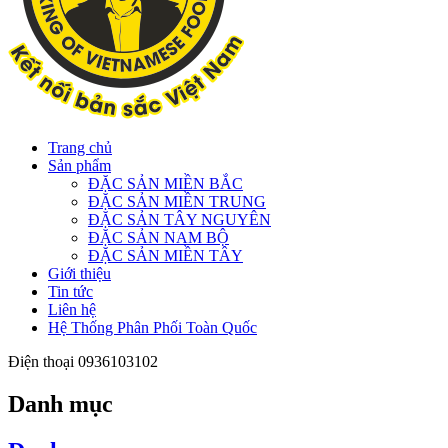
Trang chủ
Sản phẩm
ĐẶC SẢN MIỀN BẮC
ĐẶC SẢN MIỀN TRUNG
ĐẶC SẢN TÂY NGUYÊN
ĐẶC SẢN NAM BỘ
ĐẶC SẢN MIỀN TÂY
Giới thiệu
Tin tức
Liên hệ
Hệ Thống Phân Phối Toàn Quốc
Điện thoại
0936103102
Danh mục