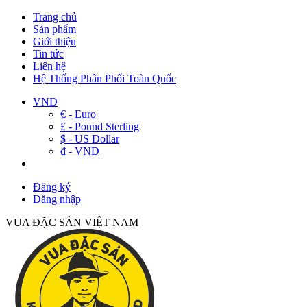
Trang chủ
Sản phẩm
Giới thiệu
Tin tức
Liên hệ
Hệ Thống Phân Phối Toàn Quốc
VND
€ - Euro
£ - Pound Sterling
$ - US Dollar
đ - VND
Đăng ký
Đăng nhập
VUA ĐẶC SẢN VIỆT NAM