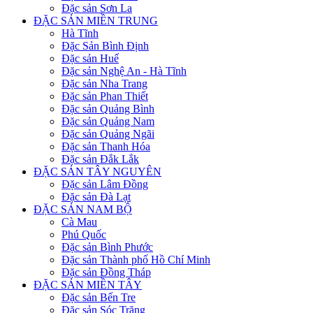
Đặc sản Sơn La
ĐẶC SẢN MIỀN TRUNG
Hà Tĩnh
Đặc Sản Bình Định
Đặc sản Huế
Đặc sản Nghệ An - Hà Tĩnh
Đặc sản Nha Trang
Đặc sản Phan Thiết
Đặc sản Quảng Bình
Đặc sản Quảng Nam
Đặc sản Quảng Ngãi
Đặc sản Thanh Hóa
Đặc sản Đắk Lắk
ĐẶC SẢN TÂY NGUYÊN
Đặc sản Lâm Đồng
Đặc sản Đà Lạt
ĐẶC SẢN NAM BỘ
Cà Mau
Phú Quốc
Đặc sản Bình Phước
Đặc sản Thành phố Hồ Chí Minh
Đặc sản Đồng Tháp
ĐẶC SẢN MIỀN TÂY
Đặc sản Bến Tre
Đặc sản Sóc Trăng