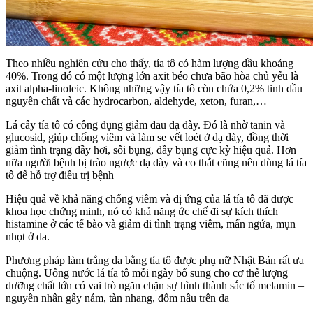
Theo nhiều nghiên cứu cho thấy, tía tô có hàm lượng dầu khoảng
40%. Trong đó có một lượng lớn axit béo chưa bão hòa chủ yếu là
axit alpha-linoleic. Không những vậy tía tô còn chứa 0,2% tinh dầu
nguyên chất và các hydrocarbon, aldehyde, xeton, furan,…
Lá cây tía tô có công dụng giảm đau dạ dày. Đó là nhờ tanin và
glucosid, giúp chống viêm và làm se vết loét ở dạ dày, đồng thời
giảm tình trạng đầy hơi, sôi bụng, đầy bụng cực kỳ hiệu quả. Hơn
nữa người bệnh bị trào ngược dạ dày và co thắt cũng nên dùng lá tía
tô để hỗ trợ điều trị bệnh
Hiệu quả về khả năng chống viêm và dị ứng của lá tía tô đã được
khoa học chứng minh, nó có khả năng ức chế đi sự kích thích
histamine ở các tế bào và giảm đi tình trạng viêm, mẩn ngứa, mụn
nhọt ở da.
Phương pháp làm trắng da bằng tía tô được phụ nữ Nhật Bản rất ưa
chuộng. Uống nước lá tía tô mỗi ngày bổ sung cho cơ thể lượng
dưỡng chất lớn có vai trò ngăn chặn sự hình thành sắc tố melamin –
nguyên nhân gây nám, tàn nhang, đốm nâu trên da