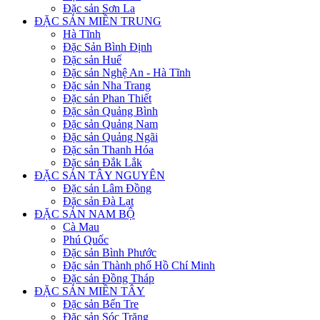
Đặc sản Sơn La
ĐẶC SẢN MIỀN TRUNG
Hà Tĩnh
Đặc Sản Bình Định
Đặc sản Huế
Đặc sản Nghệ An - Hà Tĩnh
Đặc sản Nha Trang
Đặc sản Phan Thiết
Đặc sản Quảng Bình
Đặc sản Quảng Nam
Đặc sản Quảng Ngãi
Đặc sản Thanh Hóa
Đặc sản Đắk Lắk
ĐẶC SẢN TÂY NGUYÊN
Đặc sản Lâm Đồng
Đặc sản Đà Lạt
ĐẶC SẢN NAM BỘ
Cà Mau
Phú Quốc
Đặc sản Bình Phước
Đặc sản Thành phố Hồ Chí Minh
Đặc sản Đồng Tháp
ĐẶC SẢN MIỀN TÂY
Đặc sản Bến Tre
Đặc sản Sóc Trăng