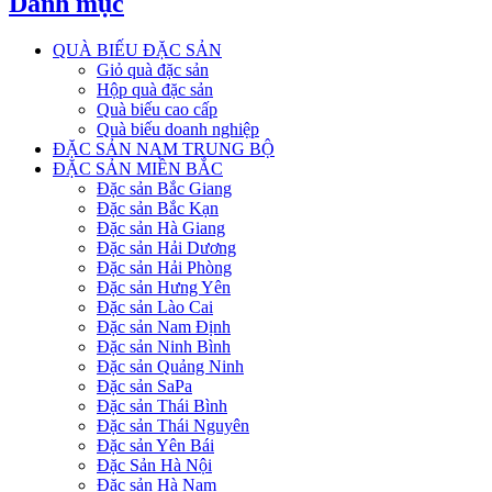
Danh mục
QUÀ BIẾU ĐẶC SẢN
Giỏ quà đặc sản
Hộp quà đặc sản
Quà biếu cao cấp
Quà biếu doanh nghiệp
ĐẶC SẢN NAM TRUNG BỘ
ĐẶC SẢN MIỀN BẮC
Đặc sản Bắc Giang
Đặc sản Bắc Kạn
Đặc sản Hà Giang
Đặc sản Hải Dương
Đặc sản Hải Phòng
Đặc sản Hưng Yên
Đặc sản Lào Cai
Đặc sản Nam Định
Đặc sản Ninh Bình
Đặc sản Quảng Ninh
Đặc sản SaPa
Đặc sản Thái Bình
Đặc sản Thái Nguyên
Đặc sản Yên Bái
Đặc Sản Hà Nội
Đặc sản Hà Nam