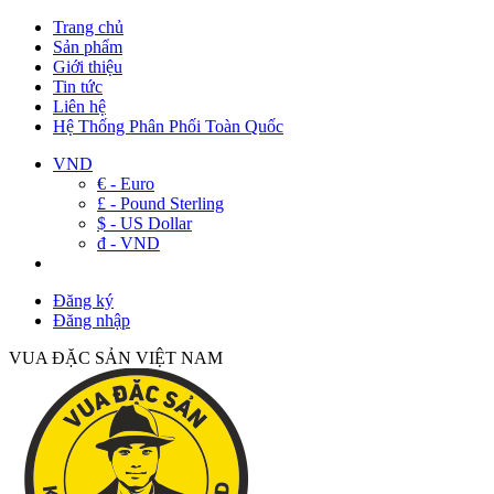
Trang chủ
Sản phẩm
Giới thiệu
Tin tức
Liên hệ
Hệ Thống Phân Phối Toàn Quốc
VND
€ - Euro
£ - Pound Sterling
$ - US Dollar
đ - VND
Đăng ký
Đăng nhập
VUA ĐẶC SẢN VIỆT NAM