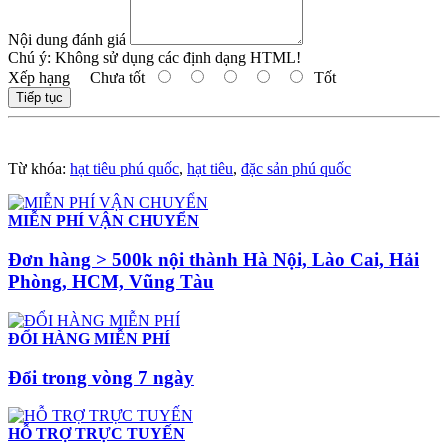
Nội dung đánh giá
Chú ý:
Không sử dụng các định dạng HTML!
Xếp hạng
Chưa tốt
Tốt
Tiếp tục
Từ khóa:
hạt tiêu phú quốc
,
hạt tiêu
,
đặc sản phú quốc
MIỄN PHÍ VẬN CHUYỂN
Đơn hàng > 500k nội thành Hà Nội, Lào Cai, Hải
Phòng, HCM, Vũng Tàu
ĐỔI HÀNG MIỄN PHÍ
Đổi trong vòng 7 ngày
HỖ TRỢ TRỰC TUYẾN