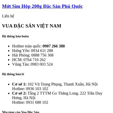
Mứt Sim Hộp 200g Đặc Sản Phú Quốc
Liên hệ
VUA ĐẶC SẢN VIỆT NAM
Hệ thống bán buôn
Hotline toàn quốc:
0907 266 388
Hưng Yên: 0934 611 288
Hải Phòng: 0888 756 368
HCM: 0764 716 262
Vũng Tàu: 0983 003 524
Hệ thống bán lẻ
Cơ sở 1:
102 Vũ Trọng Phụng, Thanh Xuân, Hà Nội
Hotline: 0936 103 102
Cơ sở 2:
Tầng 2 TTTM Go Thăng Long, 222 Trần Duy
Hưng, Hà Nội
Hotline: 0931 688 102
Nền tảng của Vua Đặc Sản