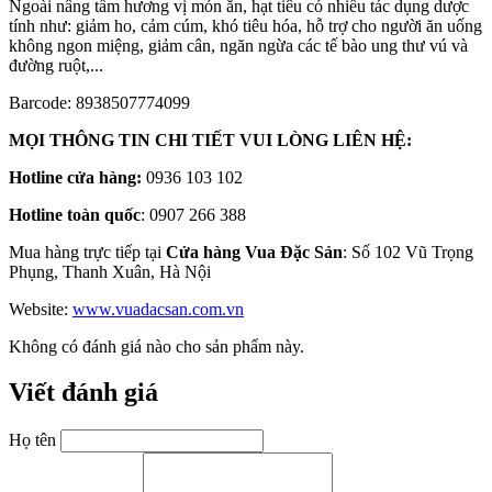
Ngoài nâng tầm hương vị món ăn, hạt tiêu có nhiều tác dụng dược
tính như: giảm ho, cảm cúm, khó tiêu hóa, hỗ trợ cho người ăn uống
không ngon miệng, giảm cân, ngăn ngừa các tế bào ung thư vú và
đường ruột,...
Barcode: 8938507774099
MỌI THÔNG TIN CHI TIẾT VUI LÒNG LIÊN HỆ:
Hotline cửa hàng:
0936 103 102
Hotline toàn quốc
: 0907 266 388
Mua hàng trực tiếp tại
Cửa hàng Vua Đặc Sản
: Số 102 Vũ Trọng
Phụng, Thanh Xuân, Hà Nội
Website:
www.vuadacsan.com.vn
Không có đánh giá nào cho sản phẩm này.
Viết đánh giá
Họ tên