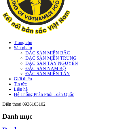
Trang chủ
Sản phẩm
ĐẶC SẢN MIỀN BẮC
ĐẶC SẢN MIỀN TRUNG
ĐẶC SẢN TÂY NGUYÊN
ĐẶC SẢN NAM BỘ
ĐẶC SẢN MIỀN TÂY
Giới thiệu
Tin tức
Liên hệ
Hệ Thống Phân Phối Toàn Quốc
Điện thoại
0936103102
Danh mục