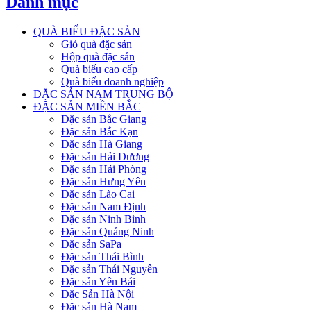
Danh mục
QUÀ BIẾU ĐẶC SẢN
Giỏ quà đặc sản
Hộp quà đặc sản
Quà biếu cao cấp
Quà biếu doanh nghiệp
ĐẶC SẢN NAM TRUNG BỘ
ĐẶC SẢN MIỀN BẮC
Đặc sản Bắc Giang
Đặc sản Bắc Kạn
Đặc sản Hà Giang
Đặc sản Hải Dương
Đặc sản Hải Phòng
Đặc sản Hưng Yên
Đặc sản Lào Cai
Đặc sản Nam Định
Đặc sản Ninh Bình
Đặc sản Quảng Ninh
Đặc sản SaPa
Đặc sản Thái Bình
Đặc sản Thái Nguyên
Đặc sản Yên Bái
Đặc Sản Hà Nội
Đặc sản Hà Nam