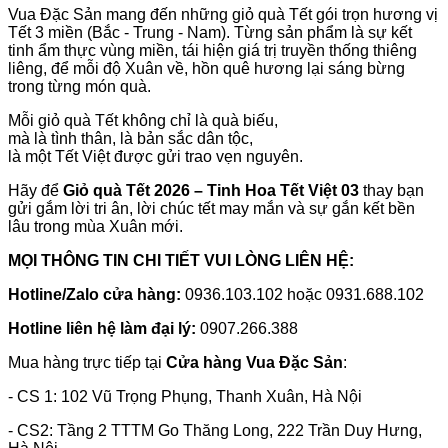
Vua Đặc Sản mang đến những giỏ quà Tết gói trọn hương vị
Tết 3 miền (Bắc - Trung - Nam). Từng sản phẩm là sự kết
tinh ẩm thực vùng miền, tái hiện giá trị truyền thống thiêng
liêng, để mỗi độ Xuân về, hồn quê hương lại sáng bừng
trong từng món quà.
Mỗi giỏ quà Tết không chỉ là quà biếu,
mà là tình thân, là bản sắc dân tộc,
là một Tết Việt được gửi trao vẹn nguyên.
Hãy để
Giỏ quà Tết 2026 – Tinh Hoa Tết Việt 03
thay bạn
gửi gắm lời tri ân, lời chúc tết may mắn và sự gắn kết bền
lâu trong mùa Xuân mới.
MỌI THÔNG TIN CHI TIẾT VUI LÒNG LIÊN HỆ:
Hotline/Zalo cửa hàng:
0936.103.102 hoặc 0931.688.102
Hotline liên hệ làm đại lý:
0907.266.388
Mua hàng trực tiếp tại
Cửa hàng Vua Đặc Sản
:
- CS 1: 102 Vũ Trọng Phụng, Thanh Xuân, Hà Nội
- CS2: Tầng 2 TTTM Go Thăng Long, 222 Trần Duy Hưng,