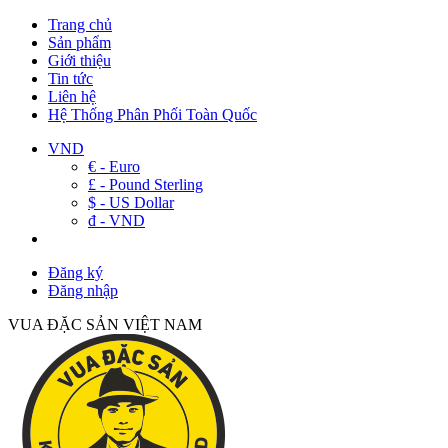
Trang chủ
Sản phẩm
Giới thiệu
Tin tức
Liên hệ
Hệ Thống Phân Phối Toàn Quốc
VND
€ - Euro
£ - Pound Sterling
$ - US Dollar
đ - VND
Đăng ký
Đăng nhập
VUA ĐẶC SẢN VIỆT NAM