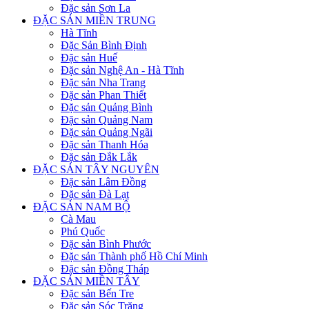
Đặc sản Sơn La
ĐẶC SẢN MIỀN TRUNG
Hà Tĩnh
Đặc Sản Bình Định
Đặc sản Huế
Đặc sản Nghệ An - Hà Tĩnh
Đặc sản Nha Trang
Đặc sản Phan Thiết
Đặc sản Quảng Bình
Đặc sản Quảng Nam
Đặc sản Quảng Ngãi
Đặc sản Thanh Hóa
Đặc sản Đắk Lắk
ĐẶC SẢN TÂY NGUYÊN
Đặc sản Lâm Đồng
Đặc sản Đà Lạt
ĐẶC SẢN NAM BỘ
Cà Mau
Phú Quốc
Đặc sản Bình Phước
Đặc sản Thành phố Hồ Chí Minh
Đặc sản Đồng Tháp
ĐẶC SẢN MIỀN TÂY
Đặc sản Bến Tre
Đặc sản Sóc Trăng