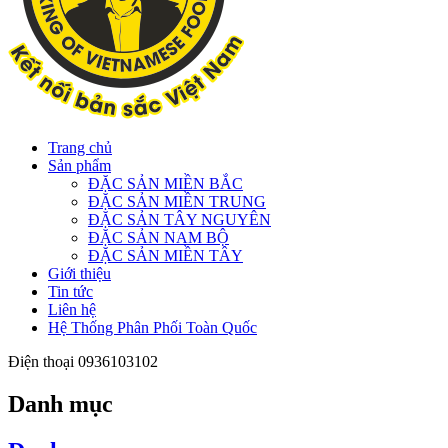
Trang chủ
Sản phẩm
ĐẶC SẢN MIỀN BẮC
ĐẶC SẢN MIỀN TRUNG
ĐẶC SẢN TÂY NGUYÊN
ĐẶC SẢN NAM BỘ
ĐẶC SẢN MIỀN TÂY
Giới thiệu
Tin tức
Liên hệ
Hệ Thống Phân Phối Toàn Quốc
Điện thoại
0936103102
Danh mục