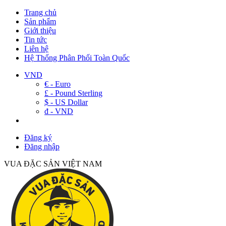
Trang chủ
Sản phẩm
Giới thiệu
Tin tức
Liên hệ
Hệ Thống Phân Phối Toàn Quốc
VND
€ - Euro
£ - Pound Sterling
$ - US Dollar
đ - VND
Đăng ký
Đăng nhập
VUA ĐẶC SẢN VIỆT NAM