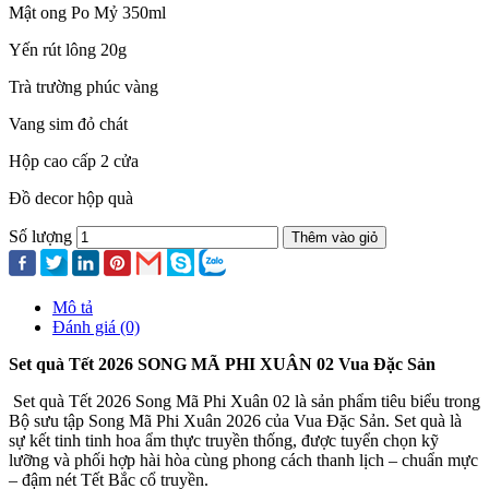
Mật ong Po Mỷ 350ml
Yến rút lông 20g
Trà trường phúc vàng
Vang sim đỏ chát
Hộp cao cấp 2 cửa
Đồ decor hộp quà
Số lượng
Thêm vào giỏ
Mô tả
Đánh giá (0)
Set quà Tết 2026 SONG MÃ PHI XUÂN 02 Vua Đặc Sản
Set quà Tết 2026 Song Mã Phi Xuân 02 là sản phẩm tiêu biểu trong
Bộ sưu tập Song Mã Phi Xuân 2026 của Vua Đặc Sản. Set quà là
sự kết tinh tinh hoa ẩm thực truyền thống, được tuyển chọn kỹ
lưỡng và phối hợp hài hòa cùng phong cách thanh lịch – chuẩn mực
– đậm nét Tết Bắc cổ truyền.