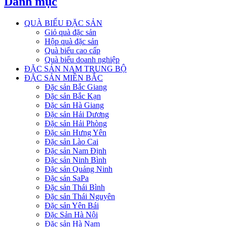
Danh mục
QUÀ BIẾU ĐẶC SẢN
Giỏ quà đặc sản
Hộp quà đặc sản
Quà biếu cao cấp
Quà biếu doanh nghiệp
ĐẶC SẢN NAM TRUNG BỘ
ĐẶC SẢN MIỀN BẮC
Đặc sản Bắc Giang
Đặc sản Bắc Kạn
Đặc sản Hà Giang
Đặc sản Hải Dương
Đặc sản Hải Phòng
Đặc sản Hưng Yên
Đặc sản Lào Cai
Đặc sản Nam Định
Đặc sản Ninh Bình
Đặc sản Quảng Ninh
Đặc sản SaPa
Đặc sản Thái Bình
Đặc sản Thái Nguyên
Đặc sản Yên Bái
Đặc Sản Hà Nội
Đặc sản Hà Nam