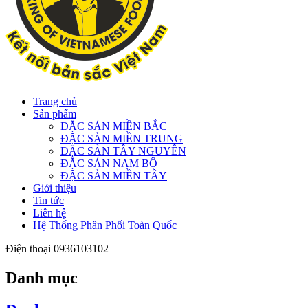
Trang chủ
Sản phẩm
ĐẶC SẢN MIỀN BẮC
ĐẶC SẢN MIỀN TRUNG
ĐẶC SẢN TÂY NGUYÊN
ĐẶC SẢN NAM BỘ
ĐẶC SẢN MIỀN TÂY
Giới thiệu
Tin tức
Liên hệ
Hệ Thống Phân Phối Toàn Quốc
Điện thoại
0936103102
Danh mục