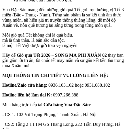
Vua Đặc Sản mang đến những giỏ quà Tết gói trọn hương vị Tết 3
miền (Bắc - Trung - Nam). Từng sản phẩm là sự kết tinh ẩm thực
vùng miền, tái hiện giá trị truyền thống thiêng liêng, để mỗi độ
Xuân về, hồn quê hương lại sáng bừng trong từng món quà.
Mỗi giỏ quà Tết không chỉ là quà biếu,
mà là tình thân, là bản sắc dân tộc,
là một Tết Việt được gửi trao vẹn nguyên.
Hãy để
Giỏ quà Tết 2026 – SONG MÃ PHI XUÂN 02
thay bạn
gửi gắm lời tri ân, lời chúc tết may mắn và sự gắn kết bền lâu trong
mùa Xuân mới.
MỌI THÔNG TIN CHI TIẾT VUI LÒNG LIÊN HỆ:
Hotline/Zalo cửa hàng:
0936.103.102 hoặc 0931.688.102
Hotline liên hệ làm đại lý:
0907.266.388
Mua hàng trực tiếp tại
Cửa hàng Vua Đặc Sản
:
- CS 1: 102 Vũ Trọng Phụng, Thanh Xuân, Hà Nội
- CS2: Tầng 2 TTTM Go Thăng Long, 222 Trần Duy Hưng, Hà