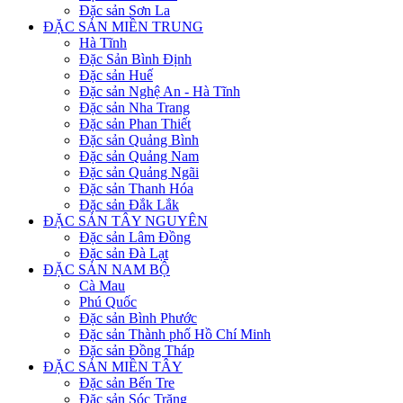
Đặc sản Sơn La
ĐẶC SẢN MIỀN TRUNG
Hà Tĩnh
Đặc Sản Bình Định
Đặc sản Huế
Đặc sản Nghệ An - Hà Tĩnh
Đặc sản Nha Trang
Đặc sản Phan Thiết
Đặc sản Quảng Bình
Đặc sản Quảng Nam
Đặc sản Quảng Ngãi
Đặc sản Thanh Hóa
Đặc sản Đắk Lắk
ĐẶC SẢN TÂY NGUYÊN
Đặc sản Lâm Đồng
Đặc sản Đà Lạt
ĐẶC SẢN NAM BỘ
Cà Mau
Phú Quốc
Đặc sản Bình Phước
Đặc sản Thành phố Hồ Chí Minh
Đặc sản Đồng Tháp
ĐẶC SẢN MIỀN TÂY
Đặc sản Bến Tre
Đặc sản Sóc Trăng