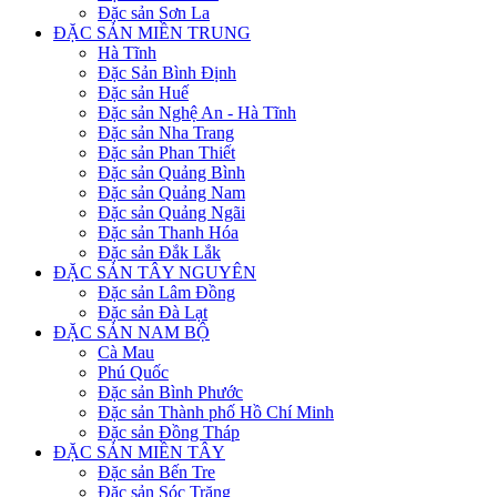
Đặc sản Sơn La
ĐẶC SẢN MIỀN TRUNG
Hà Tĩnh
Đặc Sản Bình Định
Đặc sản Huế
Đặc sản Nghệ An - Hà Tĩnh
Đặc sản Nha Trang
Đặc sản Phan Thiết
Đặc sản Quảng Bình
Đặc sản Quảng Nam
Đặc sản Quảng Ngãi
Đặc sản Thanh Hóa
Đặc sản Đắk Lắk
ĐẶC SẢN TÂY NGUYÊN
Đặc sản Lâm Đồng
Đặc sản Đà Lạt
ĐẶC SẢN NAM BỘ
Cà Mau
Phú Quốc
Đặc sản Bình Phước
Đặc sản Thành phố Hồ Chí Minh
Đặc sản Đồng Tháp
ĐẶC SẢN MIỀN TÂY
Đặc sản Bến Tre
Đặc sản Sóc Trăng