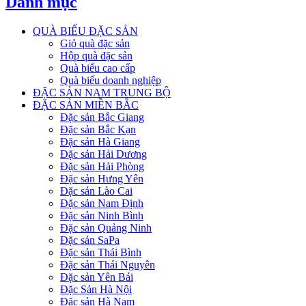
Danh mục
QUÀ BIẾU ĐẶC SẢN
Giỏ quà đặc sản
Hộp quà đặc sản
Quà biếu cao cấp
Quà biếu doanh nghiệp
ĐẶC SẢN NAM TRUNG BỘ
ĐẶC SẢN MIỀN BẮC
Đặc sản Bắc Giang
Đặc sản Bắc Kạn
Đặc sản Hà Giang
Đặc sản Hải Dương
Đặc sản Hải Phòng
Đặc sản Hưng Yên
Đặc sản Lào Cai
Đặc sản Nam Định
Đặc sản Ninh Bình
Đặc sản Quảng Ninh
Đặc sản SaPa
Đặc sản Thái Bình
Đặc sản Thái Nguyên
Đặc sản Yên Bái
Đặc Sản Hà Nội
Đặc sản Hà Nam