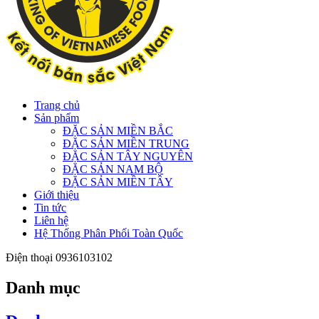
Trang chủ
Sản phẩm
ĐẶC SẢN MIỀN BẮC
ĐẶC SẢN MIỀN TRUNG
ĐẶC SẢN TÂY NGUYÊN
ĐẶC SẢN NAM BỘ
ĐẶC SẢN MIỀN TÂY
Giới thiệu
Tin tức
Liên hệ
Hệ Thống Phân Phối Toàn Quốc
Điện thoại
0936103102
Danh mục