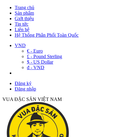
Trang chủ
Sản phẩm
Giới thiệu
Tin tức
Liên hệ
Hệ Thống Phân Phối Toàn Quốc
VND
€ - Euro
£ - Pound Sterling
$ - US Dollar
đ - VND
Đăng ký
Đăng nhập
VUA ĐẶC SẢN VIỆT NAM