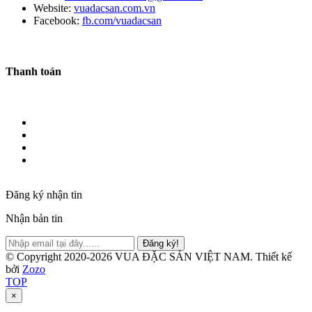
Website:
vuadacsan.com.vn
Facebook:
fb.com/vuadacsan
Thanh toán
Đăng ký nhận tin
Nhận bản tin
Đăng ký!
© Copyright 2020-2026 VUA ĐẶC SẢN VIỆT NAM.
Thiết kế
bởi
Zozo
TOP
×