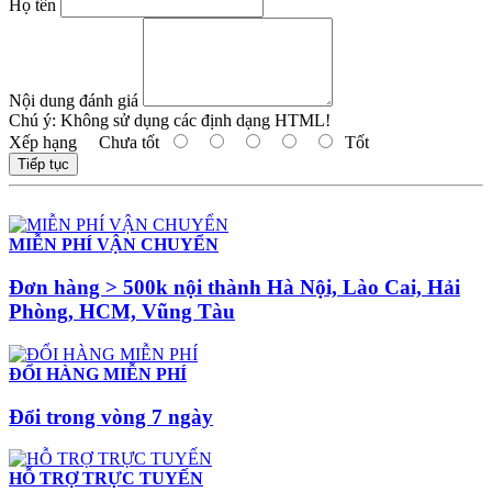
Họ tên
Nội dung đánh giá
Chú ý:
Không sử dụng các định dạng HTML!
Xếp hạng
Chưa tốt
Tốt
Tiếp tục
MIỄN PHÍ VẬN CHUYỂN
Đơn hàng > 500k nội thành Hà Nội, Lào Cai, Hải
Phòng, HCM, Vũng Tàu
ĐỔI HÀNG MIỄN PHÍ
Đổi trong vòng 7 ngày
HỖ TRỢ TRỰC TUYẾN