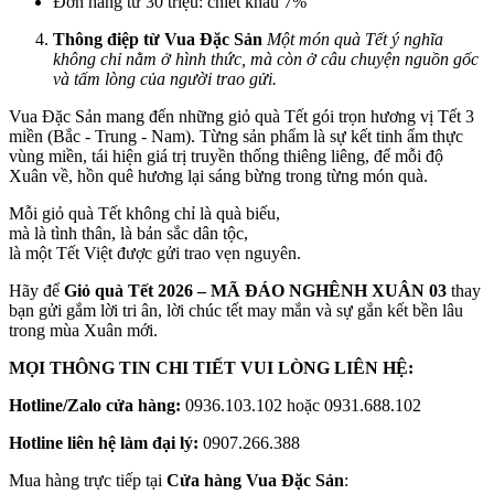
Đơn hàng từ 30 triệu: chiết khấu 7%
Thông điệp từ Vua Đặc Sản
Một món quà Tết ý nghĩa
không chỉ nằm ở hình thức, mà còn ở câu chuyện nguồn gốc
và tấm lòng của người trao gửi.
Vua Đặc Sản mang đến những giỏ quà Tết gói trọn hương vị Tết 3
miền (Bắc - Trung - Nam). Từng sản phẩm là sự kết tinh ẩm thực
vùng miền, tái hiện giá trị truyền thống thiêng liêng, để mỗi độ
Xuân về, hồn quê hương lại sáng bừng trong từng món quà.
Mỗi giỏ quà Tết không chỉ là quà biếu,
mà là tình thân, là bản sắc dân tộc,
là một Tết Việt được gửi trao vẹn nguyên.
Hãy để
Giỏ quà Tết 2026 – MÃ ĐÁO NGHÊNH XUÂN 03
thay
bạn gửi gắm lời tri ân, lời chúc tết may mắn và sự gắn kết bền lâu
trong mùa Xuân mới.
MỌI THÔNG TIN CHI TIẾT VUI LÒNG LIÊN HỆ:
Hotline/Zalo cửa hàng:
0936.103.102 hoặc 0931.688.102
Hotline liên hệ làm đại lý:
0907.266.388
Mua hàng trực tiếp tại
Cửa hàng Vua Đặc Sản
: