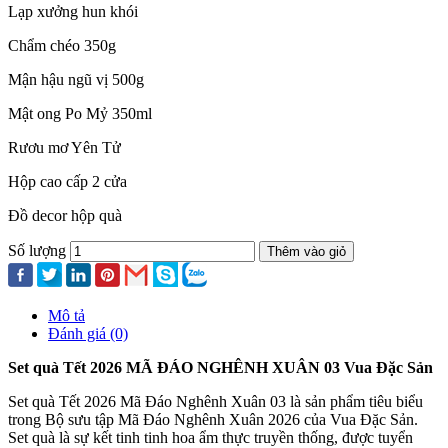
Lạp xưởng hun khói
Chẩm chéo 350g
Mận hậu ngũ vị 500g
Mật ong Po Mỷ 350ml
Rươu mơ Yên Tử
Hộp cao cấp 2 cửa
Đồ decor hộp quà
Số lượng
Thêm vào giỏ
Mô tả
Đánh giá (0)
Set quà Tết 2026 MÃ ĐÁO NGHÊNH XUÂN 03 Vua Đặc Sản
Set quà Tết 2026 Mã Đáo Nghênh Xuân 03 là sản phẩm tiêu biểu
trong Bộ sưu tập Mã Đáo Nghênh Xuân 2026 của Vua Đặc Sản.
Set quà là sự kết tinh tinh hoa ẩm thực truyền thống, được tuyển