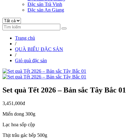
Đặc sản Trà Vinh
Đặc sản An Giang
Trang chủ
/
QUÀ BIẾU ĐẶC SẢN
/
Giỏ quà đặc sản
Set quà Tết 2026 – Bản sắc Tây Bắc 01
3,451,000đ
Miến dong 300g
Lạc hoa sốp cộp
Thịt trâu gác bếp 500g