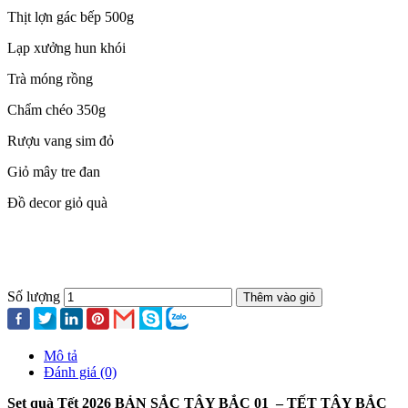
Thịt lợn gác bếp 500g
Lạp xưởng hun khói
Trà móng rồng
Chẩm chéo 350g
Rượu vang sim đỏ
Giỏ mây tre đan
Đồ decor giỏ quà
Số lượng
Thêm vào giỏ
Mô tả
Đánh giá (0)
Set quà Tết 2026 BẢN SẮC TÂY BẮC 01 – TẾT TÂY BẮC