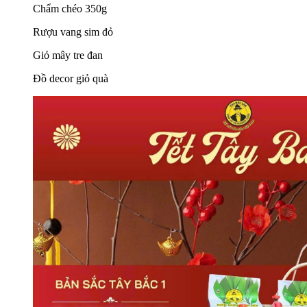
Chẩm chéo 350g
Rượu vang sim đỏ
Giỏ mây tre đan
Đồ decor giỏ quà