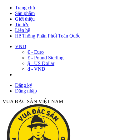
Trang chủ
Sản phẩm
Giới thiệu
Tin tức
Liên hệ
Hệ Thống Phân Phối Toàn Quốc
VND
€ - Euro
£ - Pound Sterling
$ - US Dollar
đ - VND
Đăng ký
Đăng nhập
VUA ĐẶC SẢN VIỆT NAM