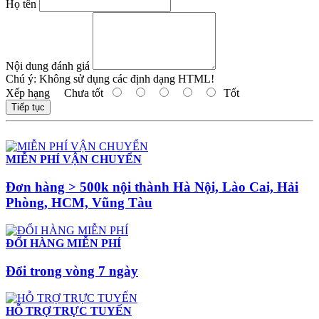
Họ tên
Nội dung đánh giá
Chú ý:
Không sử dụng các định dạng HTML!
Xếp hạng
Chưa tốt
Tốt
Tiếp tục
MIỄN PHÍ VẬN CHUYỂN
Đơn hàng > 500k nội thành Hà Nội, Lào Cai, Hải
Phòng, HCM, Vũng Tàu
ĐỔI HÀNG MIỄN PHÍ
Đổi trong vòng 7 ngày
HỖ TRỢ TRỰC TUYẾN