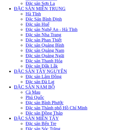
Đặc sản Sơn La
ĐẶC SẢN MIỀN TRUNG
Hà Tĩnh
Đặc Sản Bình Định
Đặc sản Huế
Đặc sản Nghệ An - Hà Tĩnh
Đặc sản Nha Trang
Đặc sản Phan Thiết
Đặc sản Quảng Bình
Đặc sản Quảng Nam
Đặc sản Quảng Ngãi
Đặc sản Thanh Hóa
Đặc sản Đắk Lắk
ĐẶC SẢN TÂY NGUYÊN
Đặc sản Lâm Đồng
Đặc sản Đà Lạt
ĐẶC SẢN NAM BỘ
Cà Mau
Phú Quốc
Đặc sản Bình Phước
Đặc sản Thành phố Hồ Chí Minh
Đặc sản Đồng Tháp
ĐẶC SẢN MIỀN TÂY
Đặc sản Bến Tre
Đặc sản Sóc Trăng