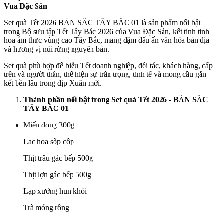
Vua Đặc Sản
Set quà Tết 2026 BẢN SẮC TÂY BẮC 01 là sản phẩm nổi bật
trong Bộ sưu tập Tết Tây Bắc 2026 của Vua Đặc Sản, kết tinh tinh
hoa ẩm thực vùng cao Tây Bắc, mang đậm dấu ấn văn hóa bản địa
và hương vị núi rừng nguyên bản.
Set quà phù hợp để biếu Tết doanh nghiệp, đối tác, khách hàng, cấp
trên và người thân, thể hiện sự trân trọng, tinh tế và mong cầu gắn
kết bền lâu trong dịp Xuân mới.
Thành phần nổi bật trong Set quà Tết 2026 - BẢN SẮC
TÂY BẮC 01
Miến dong 300g
Lạc hoa sốp cộp
Thịt trâu gác bếp 500g
Thịt lợn gác bếp 500g
Lạp xưởng hun khói
Trà móng rồng