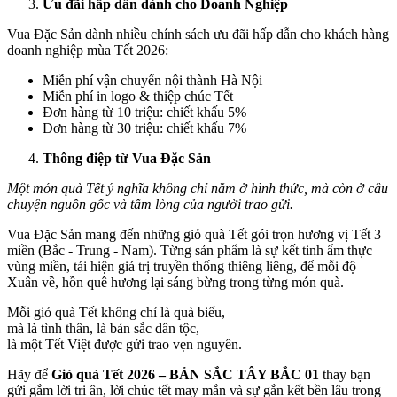
Ưu đãi hấp dẫn dành cho Doanh Nghiệp
Vua Đặc Sản dành nhiều chính sách ưu đãi hấp dẫn cho khách hàng
doanh nghiệp mùa Tết 2026:
Miễn phí vận chuyển nội thành Hà Nội
Miễn phí in logo & thiệp chúc Tết
Đơn hàng từ 10 triệu: chiết khấu 5%
Đơn hàng từ 30 triệu: chiết khấu 7%
Thông điệp từ Vua Đặc Sản
Một món quà Tết ý nghĩa không chỉ nằm ở hình thức, mà còn ở câu
chuyện nguồn gốc và tấm lòng của người trao gửi.
Vua Đặc Sản mang đến những giỏ quà Tết gói trọn hương vị Tết 3
miền (Bắc - Trung - Nam). Từng sản phẩm là sự kết tinh ẩm thực
vùng miền, tái hiện giá trị truyền thống thiêng liêng, để mỗi độ
Xuân về, hồn quê hương lại sáng bừng trong từng món quà.
Mỗi giỏ quà Tết không chỉ là quà biếu,
mà là tình thân, là bản sắc dân tộc,
là một Tết Việt được gửi trao vẹn nguyên.
Hãy để
Giỏ quà Tết 2026 – BẢN SẮC TÂY BẮC 01
thay bạn
gửi gắm lời tri ân, lời chúc tết may mắn và sự gắn kết bền lâu trong