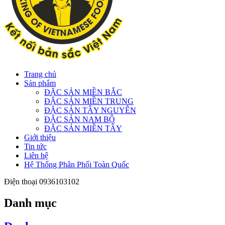
Trang chủ
Sản phẩm
ĐẶC SẢN MIỀN BẮC
ĐẶC SẢN MIỀN TRUNG
ĐẶC SẢN TÂY NGUYÊN
ĐẶC SẢN NAM BỘ
ĐẶC SẢN MIỀN TÂY
Giới thiệu
Tin tức
Liên hệ
Hệ Thống Phân Phối Toàn Quốc
Điện thoại
0936103102
Danh mục