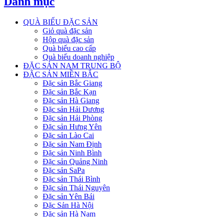
Danh mục
QUÀ BIẾU ĐẶC SẢN
Giỏ quà đặc sản
Hộp quà đặc sản
Quà biếu cao cấp
Quà biếu doanh nghiệp
ĐẶC SẢN NAM TRUNG BỘ
ĐẶC SẢN MIỀN BẮC
Đặc sản Bắc Giang
Đặc sản Bắc Kạn
Đặc sản Hà Giang
Đặc sản Hải Dương
Đặc sản Hải Phòng
Đặc sản Hưng Yên
Đặc sản Lào Cai
Đặc sản Nam Định
Đặc sản Ninh Bình
Đặc sản Quảng Ninh
Đặc sản SaPa
Đặc sản Thái Bình
Đặc sản Thái Nguyên
Đặc sản Yên Bái
Đặc Sản Hà Nội
Đặc sản Hà Nam