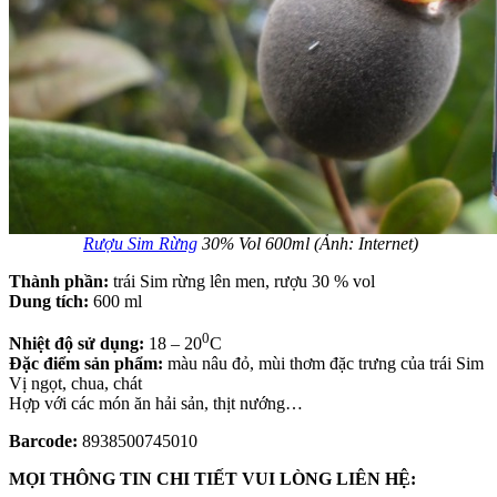
Rượu Sim Rừng
30% Vol 600ml (Ảnh: Internet)
Thành phần:
trái Sim rừng lên men, rượu 30 % vol
Dung tích:
600 ml
0
Nhiệt độ sử dụng:
18 – 20
C
Đặc điểm sản phẩm:
màu nâu đỏ, mùi thơm đặc trưng của trái Sim
Vị ngọt, chua, chát
Hợp với các món ăn hải sản, thịt nướng…
Barcode:
8938500745010
MỌI THÔNG TIN CHI TIẾT VUI LÒNG LIÊN HỆ: