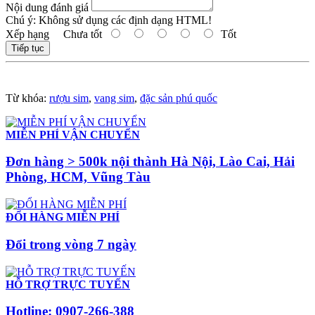
Nội dung đánh giá
Chú ý:
Không sử dụng các định dạng HTML!
Xếp hạng
Chưa tốt
Tốt
Tiếp tục
Từ khóa:
rượu sim
,
vang sim
,
đặc sản phú quốc
MIỄN PHÍ VẬN CHUYỂN
Đơn hàng > 500k nội thành Hà Nội, Lào Cai, Hải
Phòng, HCM, Vũng Tàu
ĐỔI HÀNG MIỄN PHÍ
Đổi trong vòng 7 ngày
HỖ TRỢ TRỰC TUYẾN
Hotline: 0907-266-388