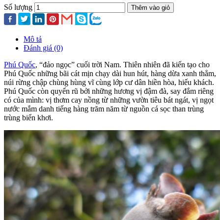
Số lượng
Thêm vào giỏ
Mô tả
Đánh giá (0)
Phú Quốc
, “đảo ngọc” cuối trời Nam. Thiên nhiên đã kiến tạo cho
Phú Quốc những bãi cát mịn chạy dài hun hút, hàng dừa xanh thẳm,
núi rừng chập chùng hùng vĩ cùng lớp cư dân hiền hòa, hiếu khách.
Phú Quốc còn quyến rũ bởi những hương vị đậm đà, say đắm riêng
có của mình: vị thơm cay nồng từ những vườn tiêu bát ngát, vị ngọt
nước mắm danh tiếng hàng trăm năm từ nguồn cá sọc than trùng
trùng biển khơi.