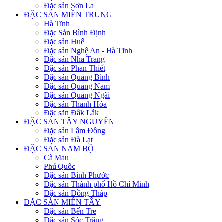
Đặc sản Sơn La
ĐẶC SẢN MIỀN TRUNG
Hà Tĩnh
Đặc Sản Bình Định
Đặc sản Huế
Đặc sản Nghệ An - Hà Tĩnh
Đặc sản Nha Trang
Đặc sản Phan Thiết
Đặc sản Quảng Bình
Đặc sản Quảng Nam
Đặc sản Quảng Ngãi
Đặc sản Thanh Hóa
Đặc sản Đắk Lắk
ĐẶC SẢN TÂY NGUYÊN
Đặc sản Lâm Đồng
Đặc sản Đà Lạt
ĐẶC SẢN NAM BỘ
Cà Mau
Phú Quốc
Đặc sản Bình Phước
Đặc sản Thành phố Hồ Chí Minh
Đặc sản Đồng Tháp
ĐẶC SẢN MIỀN TÂY
Đặc sản Bến Tre
Đặc sản Sóc Trăng