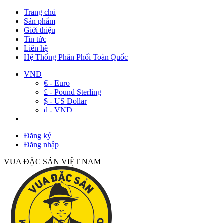
Trang chủ
Sản phẩm
Giới thiệu
Tin tức
Liên hệ
Hệ Thống Phân Phối Toàn Quốc
VND
€ - Euro
£ - Pound Sterling
$ - US Dollar
đ - VND
Đăng ký
Đăng nhập
VUA ĐẶC SẢN VIỆT NAM