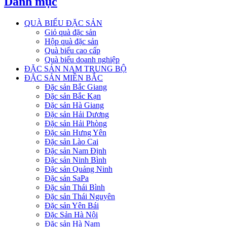
Danh mục
QUÀ BIẾU ĐẶC SẢN
Giỏ quà đặc sản
Hộp quà đặc sản
Quà biếu cao cấp
Quà biếu doanh nghiệp
ĐẶC SẢN NAM TRUNG BỘ
ĐẶC SẢN MIỀN BẮC
Đặc sản Bắc Giang
Đặc sản Bắc Kạn
Đặc sản Hà Giang
Đặc sản Hải Dương
Đặc sản Hải Phòng
Đặc sản Hưng Yên
Đặc sản Lào Cai
Đặc sản Nam Định
Đặc sản Ninh Bình
Đặc sản Quảng Ninh
Đặc sản SaPa
Đặc sản Thái Bình
Đặc sản Thái Nguyên
Đặc sản Yên Bái
Đặc Sản Hà Nội
Đặc sản Hà Nam