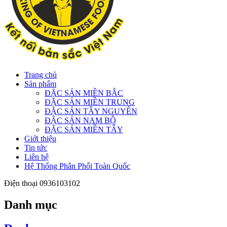
Trang chủ
Sản phẩm
ĐẶC SẢN MIỀN BẮC
ĐẶC SẢN MIỀN TRUNG
ĐẶC SẢN TÂY NGUYÊN
ĐẶC SẢN NAM BỘ
ĐẶC SẢN MIỀN TÂY
Giới thiệu
Tin tức
Liên hệ
Hệ Thống Phân Phối Toàn Quốc
Điện thoại
0936103102
Danh mục