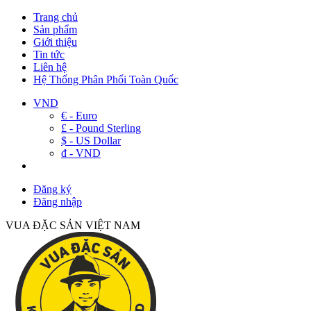
Trang chủ
Sản phẩm
Giới thiệu
Tin tức
Liên hệ
Hệ Thống Phân Phối Toàn Quốc
VND
€ - Euro
£ - Pound Sterling
$ - US Dollar
đ - VND
Đăng ký
Đăng nhập
VUA ĐẶC SẢN VIỆT NAM