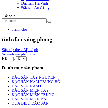
Đặc sản Trà Vinh
Đặc sản An Giang
Trang chủ
tinh dầu xông phòng
Sắp xếp theo: Mặc định
So sánh sản phẩm (0)
Hiển thị:
Danh mục sản phẩm
ĐẶC SẢN TÂY NGUYÊN
ĐẶC SẢN NAM TRUNG BỘ
ĐẶC SẢN NAM BỘ
ĐẶC SẢN MIỀN TÂY
ĐẶC SẢN MIỀN TRUNG
ĐẶC SẢN MIỀN BẮC
QUÀ BIẾU ĐẶC SẢN