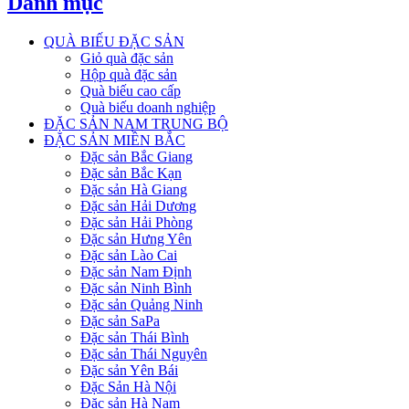
Danh mục
QUÀ BIẾU ĐẶC SẢN
Giỏ quà đặc sản
Hộp quà đặc sản
Quà biếu cao cấp
Quà biếu doanh nghiệp
ĐẶC SẢN NAM TRUNG BỘ
ĐẶC SẢN MIỀN BẮC
Đặc sản Bắc Giang
Đặc sản Bắc Kạn
Đặc sản Hà Giang
Đặc sản Hải Dương
Đặc sản Hải Phòng
Đặc sản Hưng Yên
Đặc sản Lào Cai
Đặc sản Nam Định
Đặc sản Ninh Bình
Đặc sản Quảng Ninh
Đặc sản SaPa
Đặc sản Thái Bình
Đặc sản Thái Nguyên
Đặc sản Yên Bái
Đặc Sản Hà Nội
Đặc sản Hà Nam