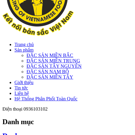
Trang chủ
Sản phẩm
ĐẶC SẢN MIỀN BẮC
ĐẶC SẢN MIỀN TRUNG
ĐẶC SẢN TÂY NGUYÊN
ĐẶC SẢN NAM BỘ
ĐẶC SẢN MIỀN TÂY
Giới thiệu
Tin tức
Liên hệ
Hệ Thống Phân Phối Toàn Quốc
Điện thoại
0936103102
Danh mục