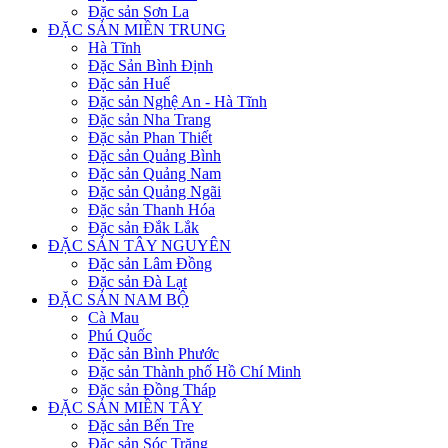
Đặc sản Sơn La
ĐẶC SẢN MIỀN TRUNG
Hà Tĩnh
Đặc Sản Bình Định
Đặc sản Huế
Đặc sản Nghệ An - Hà Tĩnh
Đặc sản Nha Trang
Đặc sản Phan Thiết
Đặc sản Quảng Bình
Đặc sản Quảng Nam
Đặc sản Quảng Ngãi
Đặc sản Thanh Hóa
Đặc sản Đắk Lắk
ĐẶC SẢN TÂY NGUYÊN
Đặc sản Lâm Đồng
Đặc sản Đà Lạt
ĐẶC SẢN NAM BỘ
Cà Mau
Phú Quốc
Đặc sản Bình Phước
Đặc sản Thành phố Hồ Chí Minh
Đặc sản Đồng Tháp
ĐẶC SẢN MIỀN TÂY
Đặc sản Bến Tre
Đặc sản Sóc Trăng