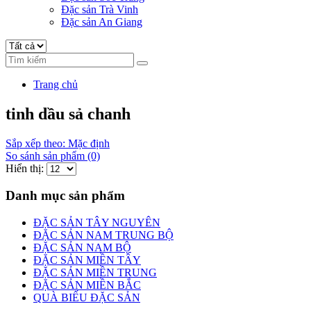
Đặc sản Trà Vinh
Đặc sản An Giang
Trang chủ
tinh dầu sả chanh
Sắp xếp theo: Mặc định
So sánh sản phẩm (0)
Hiển thị:
Danh mục sản phẩm
ĐẶC SẢN TÂY NGUYÊN
ĐẶC SẢN NAM TRUNG BỘ
ĐẶC SẢN NAM BỘ
ĐẶC SẢN MIỀN TÂY
ĐẶC SẢN MIỀN TRUNG
ĐẶC SẢN MIỀN BẮC
QUÀ BIẾU ĐẶC SẢN