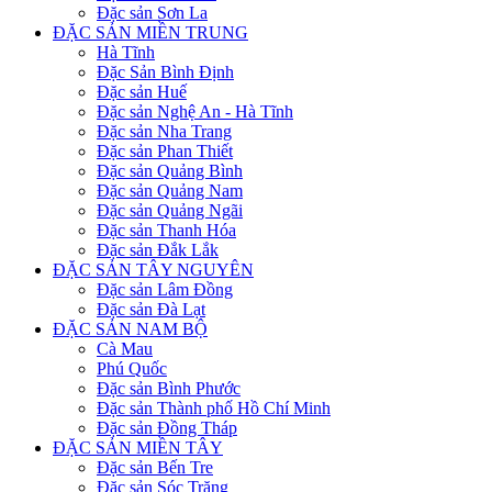
Đặc sản Sơn La
ĐẶC SẢN MIỀN TRUNG
Hà Tĩnh
Đặc Sản Bình Định
Đặc sản Huế
Đặc sản Nghệ An - Hà Tĩnh
Đặc sản Nha Trang
Đặc sản Phan Thiết
Đặc sản Quảng Bình
Đặc sản Quảng Nam
Đặc sản Quảng Ngãi
Đặc sản Thanh Hóa
Đặc sản Đắk Lắk
ĐẶC SẢN TÂY NGUYÊN
Đặc sản Lâm Đồng
Đặc sản Đà Lạt
ĐẶC SẢN NAM BỘ
Cà Mau
Phú Quốc
Đặc sản Bình Phước
Đặc sản Thành phố Hồ Chí Minh
Đặc sản Đồng Tháp
ĐẶC SẢN MIỀN TÂY
Đặc sản Bến Tre
Đặc sản Sóc Trăng