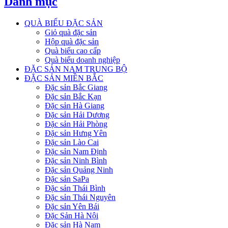
Danh mục
QUÀ BIẾU ĐẶC SẢN
Giỏ quà đặc sản
Hộp quà đặc sản
Quà biếu cao cấp
Quà biếu doanh nghiệp
ĐẶC SẢN NAM TRUNG BỘ
ĐẶC SẢN MIỀN BẮC
Đặc sản Bắc Giang
Đặc sản Bắc Kạn
Đặc sản Hà Giang
Đặc sản Hải Dương
Đặc sản Hải Phòng
Đặc sản Hưng Yên
Đặc sản Lào Cai
Đặc sản Nam Định
Đặc sản Ninh Bình
Đặc sản Quảng Ninh
Đặc sản SaPa
Đặc sản Thái Bình
Đặc sản Thái Nguyên
Đặc sản Yên Bái
Đặc Sản Hà Nội
Đặc sản Hà Nam