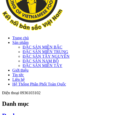
Trang chủ
Sản phẩm
ĐẶC SẢN MIỀN BẮC
ĐẶC SẢN MIỀN TRUNG
ĐẶC SẢN TÂY NGUYÊN
ĐẶC SẢN NAM BỘ
ĐẶC SẢN MIỀN TÂY
Giới thiệu
Tin tức
Liên hệ
Hệ Thống Phân Phối Toàn Quốc
Điện thoại
0936103102
Danh mục