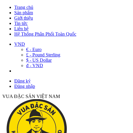
Trang chủ
Sản phẩm
Giới thiệu
Tin tức
Liên hệ
Hệ Thống Phân Phối Toàn Quốc
VND
€ - Euro
£ - Pound Sterling
$ - US Dollar
đ - VND
Đăng ký
Đăng nhập
VUA ĐẶC SẢN VIỆT NAM