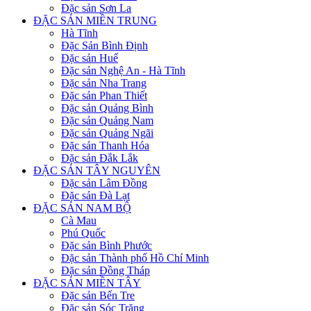
Đặc sản Sơn La
ĐẶC SẢN MIỀN TRUNG
Hà Tĩnh
Đặc Sản Bình Định
Đặc sản Huế
Đặc sản Nghệ An - Hà Tĩnh
Đặc sản Nha Trang
Đặc sản Phan Thiết
Đặc sản Quảng Bình
Đặc sản Quảng Nam
Đặc sản Quảng Ngãi
Đặc sản Thanh Hóa
Đặc sản Đắk Lắk
ĐẶC SẢN TÂY NGUYÊN
Đặc sản Lâm Đồng
Đặc sản Đà Lạt
ĐẶC SẢN NAM BỘ
Cà Mau
Phú Quốc
Đặc sản Bình Phước
Đặc sản Thành phố Hồ Chí Minh
Đặc sản Đồng Tháp
ĐẶC SẢN MIỀN TÂY
Đặc sản Bến Tre
Đặc sản Sóc Trăng