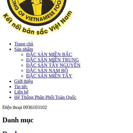
Trang chủ
Sản phẩm
ĐẶC SẢN MIỀN BẮC
ĐẶC SẢN MIỀN TRUNG
ĐẶC SẢN TÂY NGUYÊN
ĐẶC SẢN NAM BỘ
ĐẶC SẢN MIỀN TÂY
Giới thiệu
Tin tức
Liên hệ
Hệ Thống Phân Phối Toàn Quốc
Điện thoại
0936103102
Danh mục