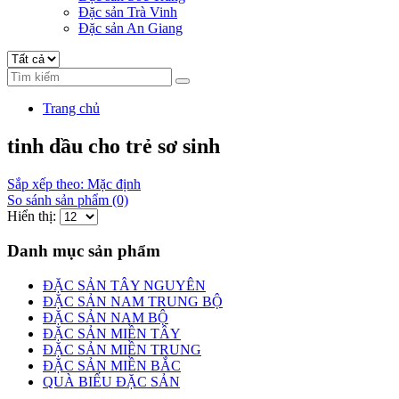
Đặc sản Trà Vinh
Đặc sản An Giang
Trang chủ
tinh dầu cho trẻ sơ sinh
Sắp xếp theo: Mặc định
So sánh sản phẩm (0)
Hiển thị:
Danh mục sản phẩm
ĐẶC SẢN TÂY NGUYÊN
ĐẶC SẢN NAM TRUNG BỘ
ĐẶC SẢN NAM BỘ
ĐẶC SẢN MIỀN TÂY
ĐẶC SẢN MIỀN TRUNG
ĐẶC SẢN MIỀN BẮC
QUÀ BIẾU ĐẶC SẢN