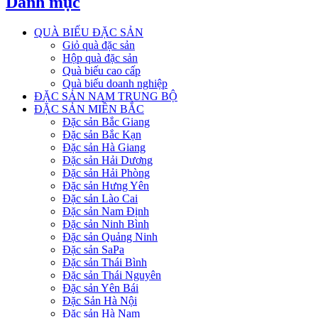
Danh mục
QUÀ BIẾU ĐẶC SẢN
Giỏ quà đặc sản
Hộp quà đặc sản
Quà biếu cao cấp
Quà biếu doanh nghiệp
ĐẶC SẢN NAM TRUNG BỘ
ĐẶC SẢN MIỀN BẮC
Đặc sản Bắc Giang
Đặc sản Bắc Kạn
Đặc sản Hà Giang
Đặc sản Hải Dương
Đặc sản Hải Phòng
Đặc sản Hưng Yên
Đặc sản Lào Cai
Đặc sản Nam Định
Đặc sản Ninh Bình
Đặc sản Quảng Ninh
Đặc sản SaPa
Đặc sản Thái Bình
Đặc sản Thái Nguyên
Đặc sản Yên Bái
Đặc Sản Hà Nội
Đặc sản Hà Nam