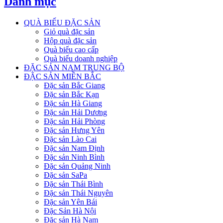
Danh mục
QUÀ BIẾU ĐẶC SẢN
Giỏ quà đặc sản
Hộp quà đặc sản
Quà biếu cao cấp
Quà biếu doanh nghiệp
ĐẶC SẢN NAM TRUNG BỘ
ĐẶC SẢN MIỀN BẮC
Đặc sản Bắc Giang
Đặc sản Bắc Kạn
Đặc sản Hà Giang
Đặc sản Hải Dương
Đặc sản Hải Phòng
Đặc sản Hưng Yên
Đặc sản Lào Cai
Đặc sản Nam Định
Đặc sản Ninh Bình
Đặc sản Quảng Ninh
Đặc sản SaPa
Đặc sản Thái Bình
Đặc sản Thái Nguyên
Đặc sản Yên Bái
Đặc Sản Hà Nội
Đặc sản Hà Nam