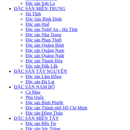
Đặc sản Sơn La
ĐẶC SẢN MIỀN TRUNG
Hà Tĩnh
Đặc Sản Bình Định
Đặc sản Huế
Đặc sản Nghệ An - Hà Tĩnh
Đặc sản Nha Trang
Đặc sản Phan Thiết
Đặc sản Quảng Bình
Đặc sản Quảng Nam
Đặc sản Quảng Ngãi
Đặc sản Thanh Hóa
Đặc sản Đắk Lắk
ĐẶC SẢN TÂY NGUYÊN
Đặc sản Lâm Đồng
Đặc sản Đà Lạt
ĐẶC SẢN NAM BỘ
Cà Mau
Phú Quốc
Đặc sản Bình Phước
Đặc sản Thành phố Hồ Chí Minh
Đặc sản Đồng Tháp
ĐẶC SẢN MIỀN TÂY
Đặc sản Bến Tre
Đặc sản Sóc Trăng