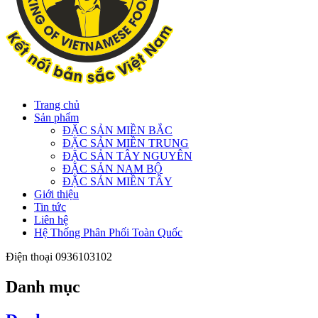
Trang chủ
Sản phẩm
ĐẶC SẢN MIỀN BẮC
ĐẶC SẢN MIỀN TRUNG
ĐẶC SẢN TÂY NGUYÊN
ĐẶC SẢN NAM BỘ
ĐẶC SẢN MIỀN TÂY
Giới thiệu
Tin tức
Liên hệ
Hệ Thống Phân Phối Toàn Quốc
Điện thoại
0936103102
Danh mục