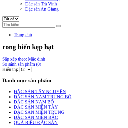
Đặc sản Trà Vinh
Đặc sản An Giang
Trang chủ
rong biển kẹp hạt
Sắp xếp theo: Mặc định
So sánh sản phẩm (0)
Hiển thị:
Danh mục sản phẩm
ĐẶC SẢN TÂY NGUYÊN
ĐẶC SẢN NAM TRUNG BỘ
ĐẶC SẢN NAM BỘ
ĐẶC SẢN MIỀN TÂY
ĐẶC SẢN MIỀN TRUNG
ĐẶC SẢN MIỀN BẮC
QUÀ BIẾU ĐẶC SẢN