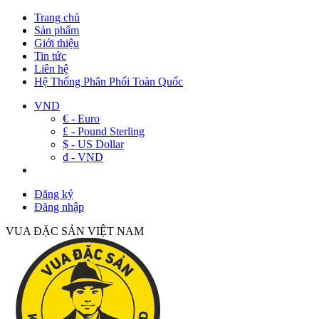
Trang chủ
Sản phẩm
Giới thiệu
Tin tức
Liên hệ
Hệ Thống Phân Phối Toàn Quốc
VND
€ - Euro
£ - Pound Sterling
$ - US Dollar
đ - VND
Đăng ký
Đăng nhập
VUA ĐẶC SẢN VIỆT NAM